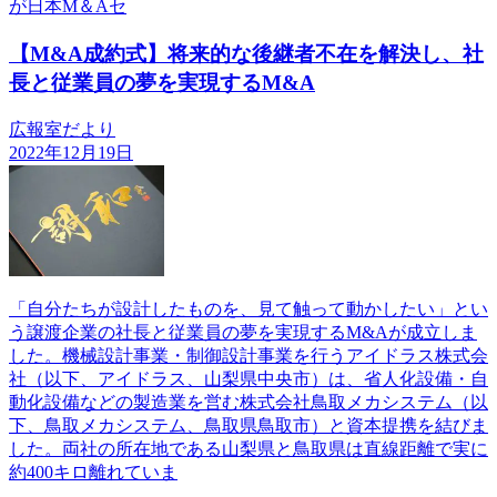
が日本M＆Aセ
【M&A成約式】将来的な後継者不在を解決し、社
長と従業員の夢を実現するM&A
広報室だより
2022年12月19日
「自分たちが設計したものを、見て触って動かしたい」とい
う譲渡企業の社長と従業員の夢を実現するM&Aが成立しま
した。機械設計事業・制御設計事業を行うアイドラス株式会
社（以下、アイドラス、山梨県中央市）は、省人化設備・自
動化設備などの製造業を営む株式会社鳥取メカシステム（以
下、鳥取メカシステム、鳥取県鳥取市）と資本提携を結びま
した。両社の所在地である山梨県と鳥取県は直線距離で実に
約400キロ離れていま