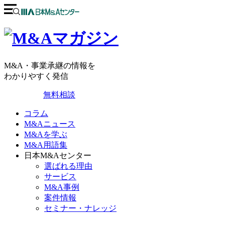
M&A・事業承継の情報を
わかりやすく発信
無料相談
コラム
M&Aニュース
M&Aを学ぶ
M&A用語集
日本M&Aセンター
選ばれる理由
サービス
M&A事例
案件情報
セミナー・ナレッジ