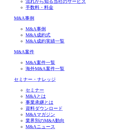
流れから知る当社のサービス
手数料・料金
M&A事例
M&A事例
M&A成約式
M&A成約実績一覧
M&A案件
M&A案件一覧
海外M&A案件一覧
セミナー・ナレッジ
セミナー
M&Aとは
事業承継とは
資料ダウンロード
M&Aマガジン
業界別のM&A動向
M&Aニュース