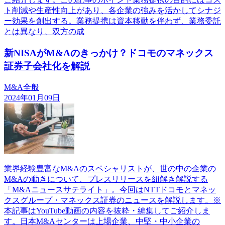
ト削減や生産性向上があり、各企業の強みを活かしてシナジ
ー効果を創出する。業務提携は資本移動を伴わず、業務委託
とは異なり、双方の成
新NISAがM&Aのきっかけ？ドコモのマネックス
証券子会社化を解説
M&A全般
2024年01月09日
業界経験豊富なM&Aのスペシャリストが、世の中の企業の
M&Aの動きについて、プレスリリースを紐解き解説する
「M&Aニュースサテライト」。今回はNTTドコモとマネッ
クスグループ・マネックス証券のニュースを解説します。※
本記事はYouTube動画の内容を抜粋・編集してご紹介しま
す。日本M&Aセンターは上場企業、中堅・中小企業の