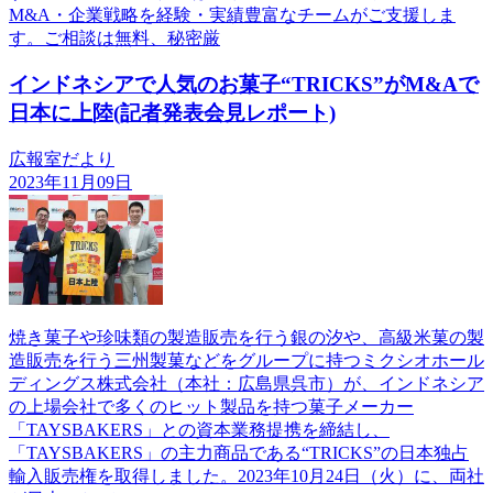
M&A・企業戦略を経験・実績豊富なチームがご支援しま
す。ご相談は無料、秘密厳
インドネシアで人気のお菓子“TRICKS”がM&Aで
日本に上陸(記者発表会見レポート)
広報室だより
2023年11月09日
焼き菓子や珍味類の製造販売を行う銀の汐や、高級米菓の製
造販売を行う三州製菓などをグループに持つミクシオホール
ディングス株式会社（本社：広島県呉市）が、インドネシア
の上場会社で多くのヒット製品を持つ菓子メーカー
「TAYSBAKERS」との資本業務提携を締結し、
「TAYSBAKERS」の主力商品である“TRICKS”の日本独占
輸入販売権を取得しました。2023年10月24日（火）に、両社