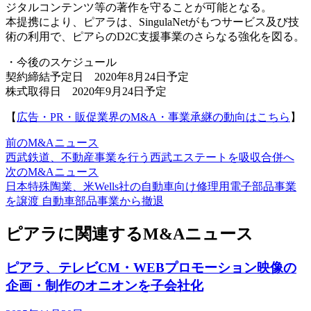
ジタルコンテンツ等の著作を守ることが可能となる。
本提携により、ピアラは、SingulaNetがもつサービス及び技
術の利用で、ピアらのD2C支援事業のさらなる強化を図る。
・今後のスケジュール
契約締結予定日 2020年8月24日予定
株式取得日 2020年9月24日予定
【
広告・PR・販促業界のM&A・事業承継の動向はこちら
】
前のM&Aニュース
西武鉄道、不動産事業を行う西武エステートを吸収合併へ
次のM&Aニュース
日本特殊陶業、米Wells社の自動車向け修理用電子部品事業
を譲渡 自動車部品事業から撤退
ピアラに関連するM&Aニュース
ピアラ、テレビCM・WEBプロモーション映像の
企画・制作のオニオンを子会社化