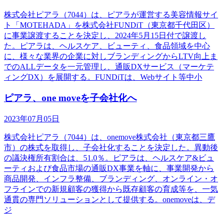
株式会社ピアラ（7044）は、ピアラが運営する美容情報サイ
ト「MOTEHADA」を株式会社FUNDiT（東京都千代田区）
に事業譲渡することを決定し、2024年5月15日付で譲渡し
た。ピアラは、ヘルスケア、ビューティ、食品領域を中心
に、様々な業界の企業に対しブランディングからLTV向上ま
でのALLデータを一元管理し、通販DXサービス（マーケテ
ィングDX）を展開する。FUNDiTは、Webサイト等中小
ピアラ、one moveを子会社化へ
2023年07月05日
株式会社ピアラ（7044）は、onemove株式会社（東京都三鷹
市）の株式を取得し、子会社化することを決定した。異動後
の議決権所有割合は、51.0％。ピアラは、ヘルスケア&ビュ
ーティおよび食品市場の通販DX事業を軸に、事業開発から
商品開発、インフラ整備、ブランディング、オンライン・オ
フラインでの新規顧客の獲得から既存顧客の育成等を、一気
通貫の専門ソリューションとして提供する。onemoveは、デ
ジ