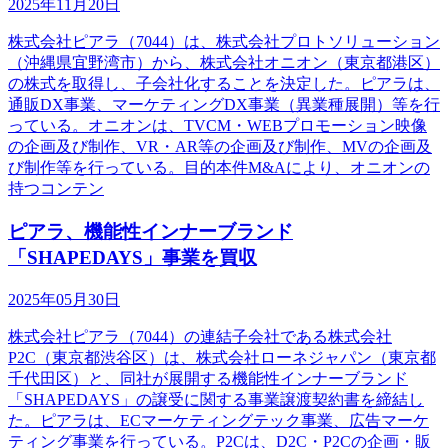
2025年11月20日
株式会社ピアラ（7044）は、株式会社プロトソリューション
（沖縄県宜野湾市）から、株式会社オニオン（東京都港区）
の株式を取得し、子会社化することを決定した。ピアラは、
通販DX事業、マーケティングDX事業（異業種展開）等を行
っている。オニオンは、TVCM・WEBプロモーション映像
の企画及び制作、VR・AR等の企画及び制作、MVの企画及
び制作等を行っている。目的本件M&Aにより、オニオンの
持つコンテン
ピアラ、機能性インナーブランド
「SHAPEDAYS」事業を買収
2025年05月30日
株式会社ピアラ（7044）の連結子会社である株式会社
P2C（東京都渋谷区）は、株式会社ローネジャパン（東京都
千代田区）と、同社が展開する機能性インナーブランド
「SHAPEDAYS」の譲受に関する事業譲渡契約書を締結し
た。ピアラは、ECマーケティングテック事業、広告マーケ
ティング事業を行っている。P2Cは、D2C・P2Cの企画・販