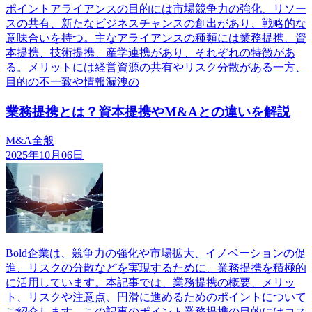
ポイントアライアンスの目的には市場競争力の強化、リソー
スの共有、新たなビジネスチャンスの創出があり、戦略的な
意味合いを持つ。主なアライアンスの種類には業務提携、資
本提携、技術提携、産学連携があり、それぞれの特徴があ
る。メリットには経営資源の共有やリスク分散がある一方、
目的の不一致や情報漏洩の
業務提携とは？資本提携やM&Aとの違いを解説
M&A全般
2025年10月06日
Bold企業は、競争力の強化や市場拡大、イノベーションの促
進、リスクの分散などを実現するために、業務提携を積極的
に活用しています。本記事では、業務提携の概要、メリッ
ト、リスクや注意点、円滑に進めるためのポイントについて
ご紹介します。この記事のポイント業務提携の目的にはコス