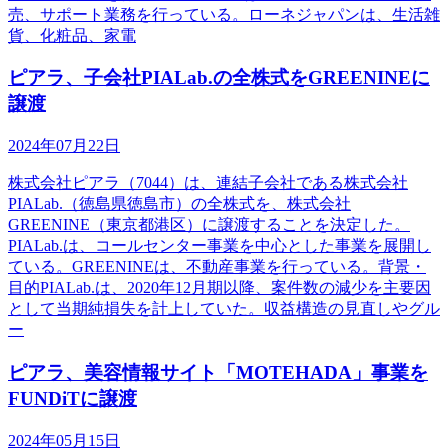
売、サポート業務を行っている。ローネジャパンは、生活雑
貨、化粧品、家電
ピアラ、子会社PIALab.の全株式をGREENINEに
譲渡
2024年07月22日
株式会社ピアラ（7044）は、連結子会社である株式会社
PIALab.（徳島県徳島市）の全株式を、株式会社
GREENINE（東京都港区）に譲渡することを決定した。
PIALab.は、コールセンター事業を中心とした事業を展開し
ている。GREENINEは、不動産事業を行っている。背景・
目的PIALab.は、2020年12月期以降、案件数の減少を主要因
として当期純損失を計上していた。収益構造の見直しやグル
ー
ピアラ、美容情報サイト「MOTEHADA」事業を
FUNDiTに譲渡
2024年05月15日