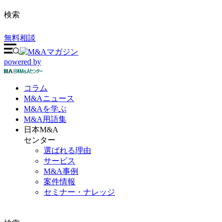
検索
無料相談
powered by
コラム
M&A
ニュース
M&Aを
学ぶ
M&A
用語集
日本M&A
センター
選ばれる理由
サービス
M&A事例
案件情報
セミナー・ナレッジ