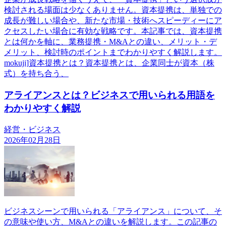
検討される場面は少なくありません。資本提携は、単独での
成長が難しい場合や、新たな市場・技術へスピーディーにア
クセスしたい場合に有効な戦略です。本記事では、資本提携
とは何かを軸に、業務提携・M&Aとの違い、メリット・デ
メリット、検討時のポイントまでわかりやすく解説します。
mokuji]資本提携とは？資本提携とは、企業同士が資本（株
式）を持ち合う、
アライアンスとは？ビジネスで用いられる用語を
わかりやすく解説
経営・ビジネス
2026年02月28日
ビジネスシーンで用いられる「アライアンス」について、そ
の意味や使い方、M&Aとの違いを解説します。この記事の