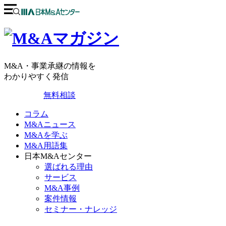
M&A・事業承継の情報を
わかりやすく発信
無料相談
コラム
M&Aニュース
M&Aを学ぶ
M&A用語集
日本M&Aセンター
選ばれる理由
サービス
M&A事例
案件情報
セミナー・ナレッジ