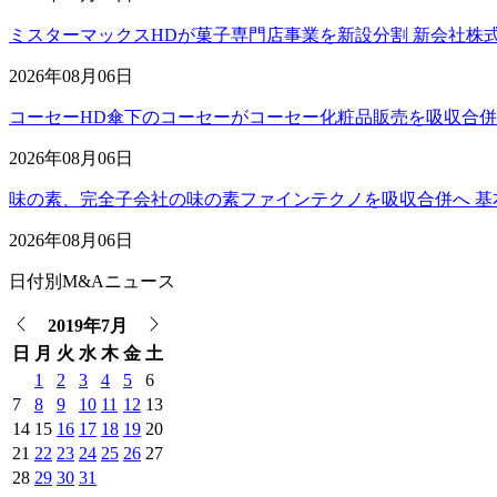
ミスターマックスHDが菓子専門店事業を新設分割 新会社株
2026年08月06日
コーセーHD傘下のコーセーがコーセー化粧品販売を吸収合
2026年08月06日
味の素、完全子会社の味の素ファインテクノを吸収合併へ 基
2026年08月06日
日付別M&Aニュース
2019年7月
日
月
火
水
木
金
土
1
2
3
4
5
6
7
8
9
10
11
12
13
14
15
16
17
18
19
20
21
22
23
24
25
26
27
28
29
30
31