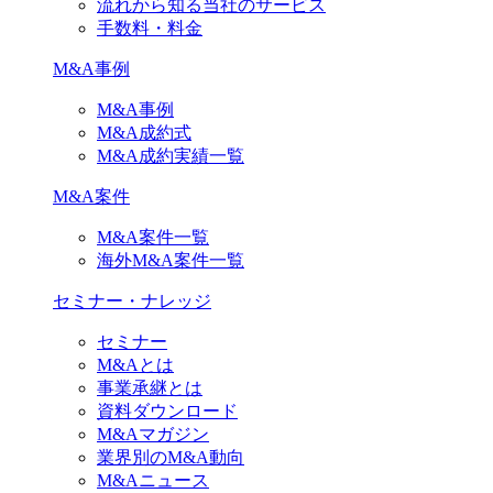
流れから知る当社のサービス
手数料・料金
M&A事例
M&A事例
M&A成約式
M&A成約実績一覧
M&A案件
M&A案件一覧
海外M&A案件一覧
セミナー・ナレッジ
セミナー
M&Aとは
事業承継とは
資料ダウンロード
M&Aマガジン
業界別のM&A動向
M&Aニュース