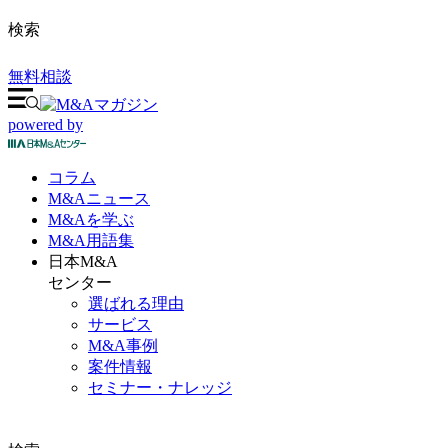
検索
無料相談
powered by
コラム
M&A
ニュース
M&Aを
学ぶ
M&A
用語集
日本M&A
センター
選ばれる理由
サービス
M&A事例
案件情報
セミナー・ナレッジ