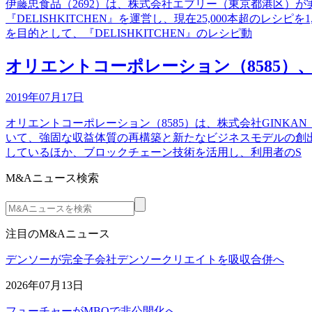
伊藤忠食品（2692）は、株式会社エブリー（東京都港区）
『DELISHKITCHEN』を運営し、現在25,000本超の
を目的として、『DELISHKITCHEN』のレシピ動
オリエントコーポレーション（8585）
2019年07月17日
オリエントコーポレーション（8585）は、株式会社GIN
いて、強固な収益体質の再構築と新たなビジネスモデルの創出
しているほか、ブロックチェーン技術を活用し、利用者のS
M&Aニュース検索
注目のM&Aニュース
デンソーが完全子会社デンソークリエイトを吸収合併へ
2026年07月13日
フューチャーがMBOで非公開化へ