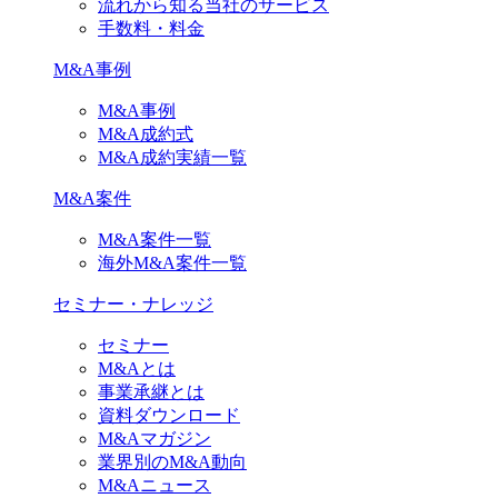
流れから知る当社のサービス
手数料・料金
M&A事例
M&A事例
M&A成約式
M&A成約実績一覧
M&A案件
M&A案件一覧
海外M&A案件一覧
セミナー・ナレッジ
セミナー
M&Aとは
事業承継とは
資料ダウンロード
M&Aマガジン
業界別のM&A動向
M&Aニュース