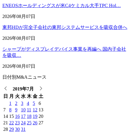
ENEOSホールディングスが米C4ケミカル大手TPC Hol…
2026年08月07日
東邦HDが完全子会社の東邦システムサービスを吸収合併へ
2026年08月07日
シャープがディスプレイデバイス事業を再編へ 国内子会社
を吸収…
2026年08月07日
日付別M&Aニュース
2019年7月
日
月
火
水
木
金
土
1
2
3
4
5
6
7
8
9
10
11
12
13
14
15
16
17
18
19
20
21
22
23
24
25
26
27
28
29
30
31