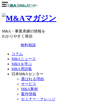
M&A・事業承継の情報を
わかりやすく発信
無料相談
コラム
M&Aニュース
M&Aを学ぶ
M&A用語集
日本M&Aセンター
選ばれる理由
サービス
M&A事例
案件情報
セミナー・ナレッジ