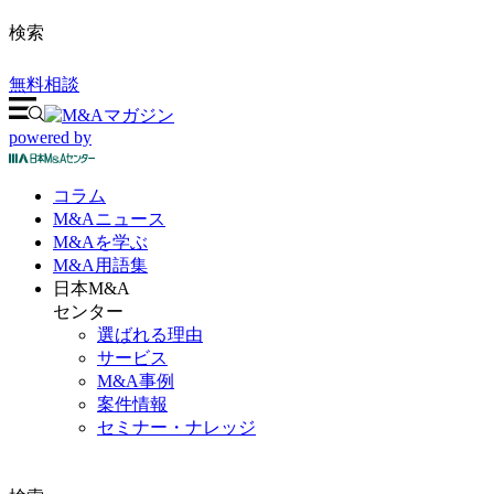
検索
無料相談
powered by
コラム
M&A
ニュース
M&Aを
学ぶ
M&A
用語集
日本M&A
センター
選ばれる理由
サービス
M&A事例
案件情報
セミナー・ナレッジ