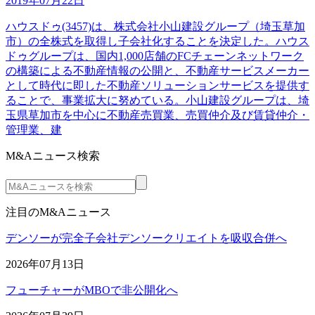
2019年07月22日
ハウスドゥ(3457)は、株式会社小山建設グループ（埼玉草加
市）の全株式を取得し子会社化することを決定した。ハウス
ドゥグループは、国内1,000店舗のFCチェーンネットワーク
の構築による不動産情報の公開と、不動産サービスメーカー
として時代に即した不動産ソリューションサービスを提供す
ることで、事業拡大に努めている。小山建設グループは、埼
玉県草加市を中心に不動産売買業、売買仲介及び賃貸仲介・
管理業、建
M&Aニュース検索
注目のM&Aニュース
デンソーが完全子会社デンソークリエイトを吸収合併へ
2026年07月13日
フューチャーがMBOで非公開化へ