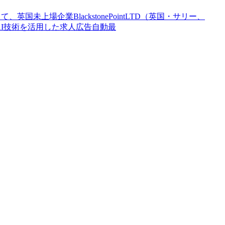
じて、英国未上場企業BlackstonePointLTD（英国・サリー、
表するAI技術を活用した求人広告自動最