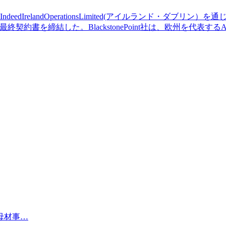
relandOperationsLimited(アイルランド・ダブリン）を通
し、最終契約書を締結した。BlackstonePoint社は、欧州を代
母材事…