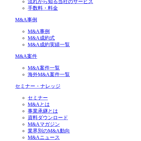
流れから知る当社のサービス
手数料・料金
M&A事例
M&A事例
M&A成約式
M&A成約実績一覧
M&A案件
M&A案件一覧
海外M&A案件一覧
セミナー・ナレッジ
セミナー
M&Aとは
事業承継とは
資料ダウンロード
M&Aマガジン
業界別のM&A動向
M&Aニュース