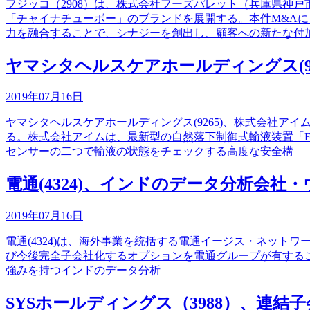
フジッコ（2908）は、株式会社フーズパレット（兵庫県神
「チャイナチューボー」のブランドを展開する。本件M&A
力を融合することで、シナジーを創出し、顧客への新たな付
ヤマシタヘルスケアホールディングス(9
2019年07月16日
ヤマシタヘルスケアホールディングス(9265)、株式会社ア
る。株式会社アイムは、最新型の自然落下制御式輸液装置「F
センサーの二つで輸液の状態をチェックする高度な安全構
電通(4324)、インドのデータ分析会
2019年07月16日
電通(4324)は、海外事業を統括する電通イージス・ネットワーク（ロ
び今後完全子会社化するオプションを電通グループが有する
強みを持つインドのデータ分析
SYSホールディングス（3988）、連