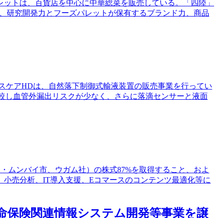
パレットは、百貨店を中心に中華総菜を販売している。「四陸」
力、研究開発力とフーズパレットが保有するブランド力、商品
ルスケアHDは、自然落下制御式輸液装置の販売事業を行ってい
比較し血管外漏出リスクが少なく、さらに落滴センサーと液面
ed（インド・ムンバイ市、ウガム社）の株式87%を取得すること、およ
小売分析、IT導入支援、Eコマースのコンテンツ最適化等に
生命保険関連情報システム開発等事業を譲