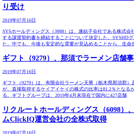
り受け
2019年07月16日
SYSホールディングス（3988）は、連結子会社である株
する譲渡契約書を締結することについて決定した。SYSHD
た。中でも、今後も安定的な需要が見込めることから、生命
ギフト（9279）、那須でラーメン店
2019年07月16日
ギフト（9279）は、有限会社ラーメン天華（栃木県那須郡
が、直接取得するケイアイケイの株式の比率は81.2％となる
る。ギフトグループは、2019年4月末現在で国内に427店舗
リクルートホールディングス（6098）
ムClickIQ運営会社の全株式取得
2019年07月16日