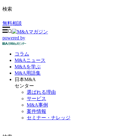
検索
無料相談
powered by
コラム
M&A
ニュース
M&Aを
学ぶ
M&A
用語集
日本M&A
センター
選ばれる理由
サービス
M&A事例
案件情報
セミナー・ナレッジ