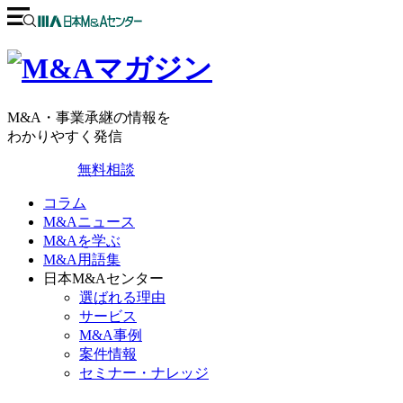
M&A・事業承継の情報を
わかりやすく発信
無料相談
コラム
M&Aニュース
M&Aを学ぶ
M&A用語集
日本M&Aセンター
選ばれる理由
サービス
M&A事例
案件情報
セミナー・ナレッジ