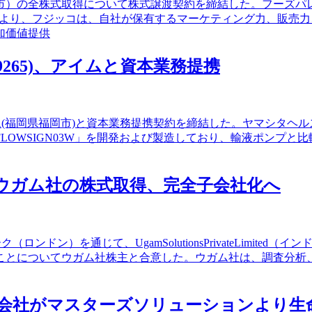
戸市）の全株式取得について株式譲渡契約を締結した。フーズ
により、フジッコは、自社が保有するマーケティング力、販売
加価値提供
265)、アイムと資本業務提携
イム(福岡県福岡市)と資本業務提携契約を締結した。ヤマシタヘ
LOWSIGN03W」を開発および製造しており、輸液ポンプと
社・ウガム社の株式取得、完全子会社化へ
ンドン）を通じて、UgamSolutionsPrivateLimit
ことについてウガム社株主と合意した。ウガム社は、調査分析、
結子会社がマスターズソリューションより