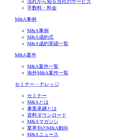
流れから知る当社のサービス
手数料・料金
M&A事例
M&A事例
M&A成約式
M&A成約実績一覧
M&A案件
M&A案件一覧
海外M&A案件一覧
セミナー・ナレッジ
セミナー
M&Aとは
事業承継とは
資料ダウンロード
M&Aマガジン
業界別のM&A動向
M&Aニュース