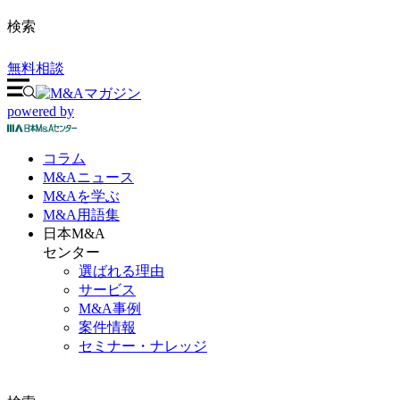
検索
無料相談
powered by
コラム
M&A
ニュース
M&Aを
学ぶ
M&A
用語集
日本M&A
センター
選ばれる理由
サービス
M&A事例
案件情報
セミナー・ナレッジ