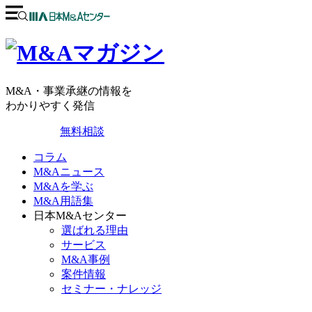
M&A・事業承継の情報を
わかりやすく発信
無料相談
コラム
M&Aニュース
M&Aを学ぶ
M&A用語集
日本M&Aセンター
選ばれる理由
サービス
M&A事例
案件情報
セミナー・ナレッジ