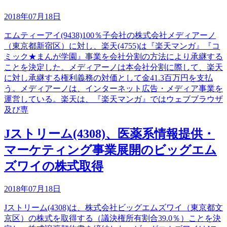
2018年07月18日
エムティーアイ(9438)100％子会社の株式会社メディアーノ
（東京都新宿区）に対し、楽天(4755)は『楽天マンガ』『コ
ミック★まんが学園』事業を会社分割の方法により承継する
ことを決定した。メディアーノは本会社分割に際して、楽天
に対し承継する権利義務の対価として金41.3百万円を支払
う。メディアーノは、インターネット広告・メディア事業を
運営している。楽天は、『楽天マンガ』ではウェブブラウザ
及び専
Jストリーム(4308)、医薬系情報提供・
マーケティング事業展開のビッグエム
ズワイの株式取得
2018年07月18日
Jストリーム(4308)は、株式会社ビッグエムズワイ（東京都文
京区）の株式を取得する（議決権所有割合39.0％）ことを決