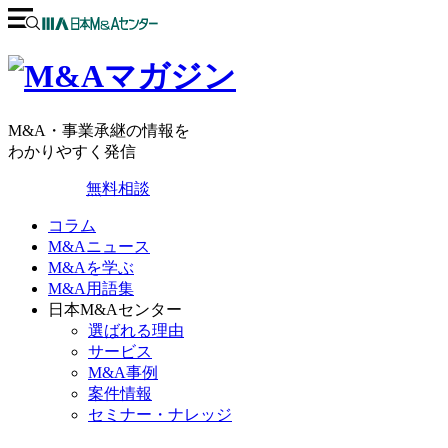
M&A・事業承継の情報を
わかりやすく発信
無料相談
コラム
M&Aニュース
M&Aを学ぶ
M&A用語集
日本M&Aセンター
選ばれる理由
サービス
M&A事例
案件情報
セミナー・ナレッジ