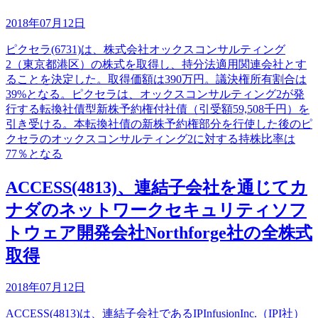
2018年07月12日
ピクセラ(6731)は、株式会社オックスコンサルティング
2（東京都港区）の株式を取得し、持分法適用関連会社とす
ることを決定した。取得価額は390万円。議決権所有割合は
39%となる。ピクセラは、オックスコンサルティング2が発
行する転換社債型新株予約権付社債（引受額59,508千円）を
引き受ける。本転換社債の新株予約権部分を行使した後のピ
クセラのオックスコンサルティング2に対する持株比率は
77％となる
ACCESS(4813)、連結子会社を通じてカ
ナダのネットワークセキュリティソフ
トウェア開発会社Northforge社の全株式
取得
2018年07月12日
ACCESS(4813)は、連結子会社であるIPInfusionInc.（IPI社）