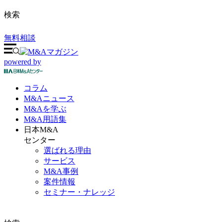
検索
無料相談
powered by
コラム
M&A
ニュース
M&Aを
学ぶ
M&A
用語集
日本M&A
センター
選ばれる理由
サービス
M&A事例
案件情報
セミナー・ナレッジ