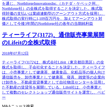
を通じ、NorthforgeInnovationsInc.（カナダ・ケベック州、
Northforge社）の全株式を取得することを決定した。株式取
得対価の支払いは業績連動型のアーンアウト方式を採用し、
株式取得の実行時に1,109百万円を、加えてアーンアウト対
価として今後3年間のNorthforge社の各年の当期純利益
ティーライフ(3172)、通信販売事業展開
のLifeitの全株式取得
2018年07月12日
ティーライフ(3172)は、株式会社Lifeit（東京都目黒区）の全
株式を取得し、子会社化することを決定した。ティーライフ
は、小売事業として健康茶、健康食品、化粧品等の個人向け
通信販売を、卸売事業として健康茶、寝具、雑貨等の企業向
け卸売を、不動産賃貸事業として自社物流センターを活用し
た不動産の賃貸等を展開している。Lifeit社は、小売事業と
して複数のセレクトショップ通信販売サイトを運営し、ベビ
ー
M&Aニュース検索