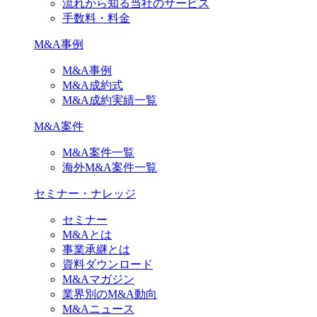
流れから知る当社のサービス
手数料・料金
M&A事例
M&A事例
M&A成約式
M&A成約実績一覧
M&A案件
M&A案件一覧
海外M&A案件一覧
セミナー・ナレッジ
セミナー
M&Aとは
事業承継とは
資料ダウンロード
M&Aマガジン
業界別のM&A動向
M&Aニュース