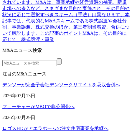
されています。M&Aは、事業承継や経営資源の補完、新規
市場への参入など、さまざまな目的で実施され、その目的や
状況に応じて選択すべきスキーム（手法）は異なります。本
記事では、代表的なM&Aスキームである株式譲渡や会社分
割、事業譲渡、株式交換のほか、第三者割当増資、合併につ
いて解説します。この記事のポイントM&Aは、その目的に
応じて、株式譲渡・事業
M&Aニュース検索
注目のM&Aニュース
デンソーが完全子会社デンソークリエイトを吸収合併へ
2026年07月13日
フューチャーがMBOで非公開化へ
2026年07月29日
ロゴスHDがアエラホームの注文住宅事業を承継へ