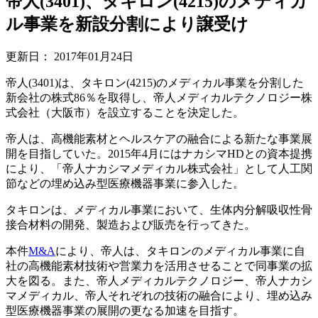
帝人(3401)、タキロン(4215)のメディカ
ル事業を新設分割により譲受け
更新日：
2017年01月24日
帝人(3401)は、タキロン(4215)のメディカル事業を分割した
新会社の株式86％を取得し、帝人メディカルテクノロジー株
式会社（大阪市）を設立することを決定した。
帝人は、高機能素材とヘルスケアの融合による新たな事業展
開を目指していた。2015年4月にはナカシマHDとの資本提携
により、「帝人ナカシマメディカル株式会社」として人工関
節などの埋め込み型医療機器事業に参入した。
タキロンは、メディカル事業において、生体内分解吸収性骨
接合材料の開発、製造および販売を行ってきた。
本件
M&A
により、帝人は、タキロンのメディカル事業に自
社の高機能素材技術や営業力を活用させることで同事業の拡
大を図る。また、帝人メディカルテクノロジー、帝人ナカシ
マメディカル、帝人それぞれの技術の融合により、埋め込み
型医療機器事業の展開の更なる加速を目指す。