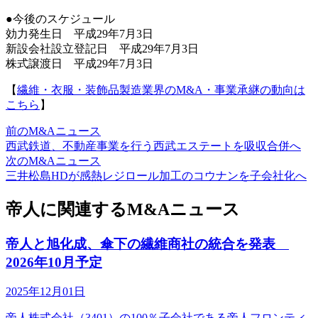
●今後のスケジュール
効力発生日 平成29年7月3日
新設会社設立登記日 平成29年7月3日
株式譲渡日 平成29年7月3日
【
繊維・衣服・装飾品製造業界のM&A・事業承継の動向は
こちら
】
前のM&Aニュース
西武鉄道、不動産事業を行う西武エステートを吸収合併へ
次のM&Aニュース
三井松島HDが感熱レジロール加工のコウナンを子会社化へ
帝人に関連するM&Aニュース
帝人と旭化成、傘下の繊維商社の統合を発表
2026年10月予定
2025年12月01日
帝人株式会社（3401）の100％子会社である帝人フロンティ