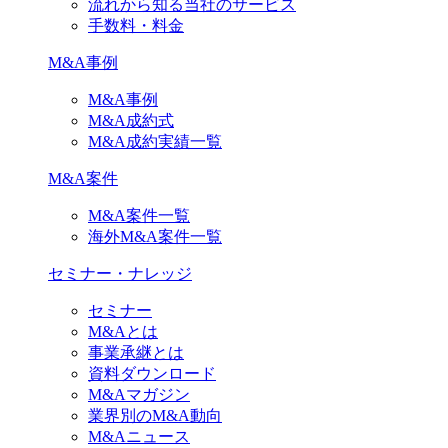
流れから知る当社のサービス
手数料・料金
M&A事例
M&A事例
M&A成約式
M&A成約実績一覧
M&A案件
M&A案件一覧
海外M&A案件一覧
セミナー・ナレッジ
セミナー
M&Aとは
事業承継とは
資料ダウンロード
M&Aマガジン
業界別のM&A動向
M&Aニュース