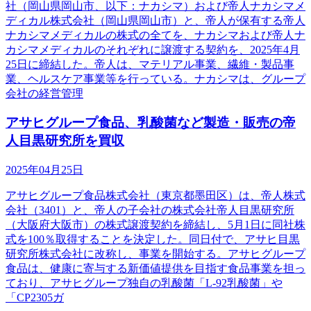
社（岡山県岡山市、以下：ナカシマ）および帝人ナカシマメ
ディカル株式会社（岡山県岡山市）と、帝人が保有する帝人
ナカシマメディカルの株式の全てを、ナカシマおよび帝人ナ
カシマメディカルのそれぞれに譲渡する契約を、2025年4月
25日に締結した。帝人は、マテリアル事業、繊維・製品事
業、ヘルスケア事業等を行っている。ナカシマは、グループ
会社の経営管理
アサヒグループ食品、乳酸菌など製造・販売の帝
人目黒研究所を買収
2025年04月25日
アサヒグループ食品株式会社（東京都墨田区）は、帝人株式
会社（3401）と、帝人の子会社の株式会社帝人目黒研究所
（大阪府大阪市）の株式譲渡契約を締結し、5月1日に同社株
式を100％取得することを決定した。同日付で、アサヒ目黒
研究所株式会社に改称し、事業を開始する。アサヒグループ
食品は、健康に寄与する新価値提供を目指す食品事業を担っ
ており、アサヒグループ独自の乳酸菌「L-92乳酸菌」や
「CP2305ガ