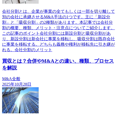
会社分割とは、企業が事業の全てもしくは一部を切り離して
別の会社に承継させるM&A手法の1つです。主に「新設分
割」と「吸収分割」の2種類があります。本記事では会社分
割の概要、種類、メリット・注意点についてご紹介します。
この記事のポイント会社分割には新設分割と吸収分割があ
り、新設分割は新会社に事業を移転し、吸収分割は既存会社
に事業を移転する。どちらも義務や権利が移転先に引き継が
れる。会社分割のメリット
買収とは？合併やM&Aとの違い、種類、プロセス
を解説
M&A全般
2025年10月28日