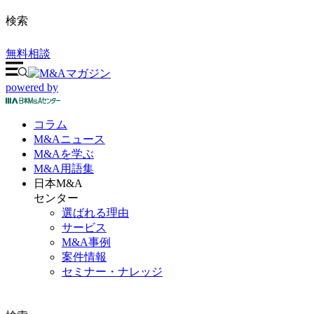
検索
無料相談
powered by
コラム
M&A
ニュース
M&Aを
学ぶ
M&A
用語集
日本M&A
センター
選ばれる理由
サービス
M&A事例
案件情報
セミナー・ナレッジ