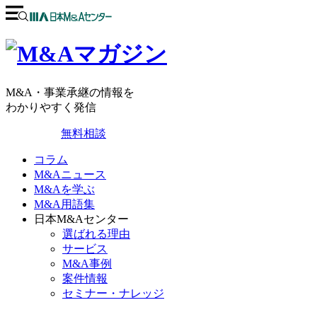
M&A・事業承継の情報を
わかりやすく発信
無料相談
コラム
M&Aニュース
M&Aを学ぶ
M&A用語集
日本M&Aセンター
選ばれる理由
サービス
M&A事例
案件情報
セミナー・ナレッジ