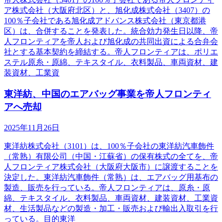
ア株式会社（大阪府北区）と、旭化成株式会社（3407）の
100％子会社である旭化成アドバンス株式会社（東京都港
区）は、合併することを発表した。統合効力発生日以降、帝
人フロンティアを帝人および旭化成の共同出資による合弁会
社とする基本契約を締結する。帝人フロンティアは、ポリエ
ステル原糸・原綿、テキスタイル、衣料製品、車両資材、建
装資材、工業資
東洋紡、中国のエアバッグ事業を帝人フロンティ
アへ売却
2025年11月26日
東洋紡株式会社（3101）は、100％子会社の東洋紡汽車飾件
（常熟）有限公司（中国・江蘇省）の保有株式の全てを、帝
人フロンティア株式会社（大阪府大阪市）に譲渡することを
決定した。東洋紡汽車飾件（常熟）は、エアバッグ用基布の
製造、販売を行っている。帝人フロンティアは、原糸・原
綿、テキスタイル、衣料製品、車両資材、建装資材、工業資
材、生活製品などの製造・加工・販売および輸出入取引を行
っている。目的東洋