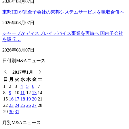
2026年08月07日
東邦HDが完全子会社の東邦システムサービスを吸収合併へ
2026年08月07日
シャープがディスプレイデバイス事業を再編へ 国内子会社
を吸収…
2026年08月07日
日付別M&Aニュース
2017年1月
日
月
火
水
木
金
土
1
2
3
4
5
6
7
8
9
10
11
12
13
14
15
16
17
18
19
20
21
22
23
24
25
26
27
28
29
30
31
月別M&Aニュース