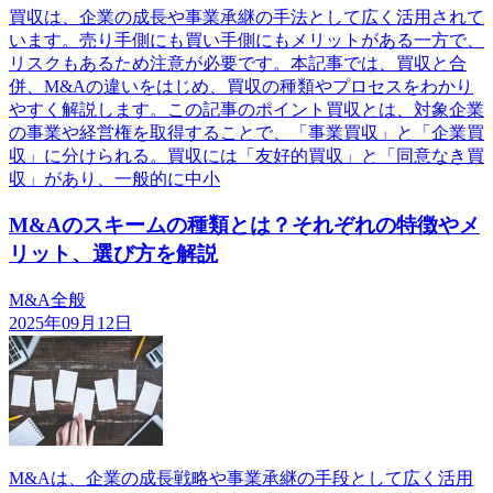
買収は、企業の成長や事業承継の手法として広く活用されて
います。売り手側にも買い手側にもメリットがある一方で、
リスクもあるため注意が必要です。本記事では、買収と合
併、M&Aの違いをはじめ、買収の種類やプロセスをわかり
やすく解説します。この記事のポイント買収とは、対象企業
の事業や経営権を取得することで、「事業買収」と「企業買
収」に分けられる。買収には「友好的買収」と「同意なき買
収」があり、一般的に中小
M&Aのスキームの種類とは？それぞれの特徴やメ
リット、選び方を解説
M&A全般
2025年09月12日
M&Aは、企業の成長戦略や事業承継の手段として広く活用