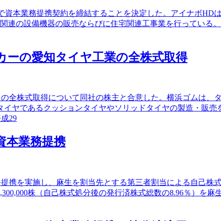
間で資本業務提携契約を締結することを決定した。アイナボHDは、マ
宅関連の設備機器の販売ならびに住宅関連工事業を行っている
メーカーの愛知タイヤ工業の全株式取得
牧市）の全株式取得について同社の株主と合意した。横浜ゴムは
タイヤであるクッションタイヤやソリッドタイヤの製造・販売
成29
と資本業務提携
本業務提携を実施し、麻生を割当先とする第三者割当による自己
0,000株（自己株式処分後の発行済株式総数の8.96％）を麻生