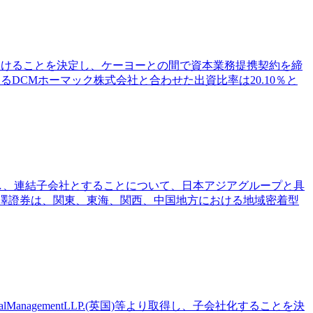
引き受けることを決定し、ケーヨーとの間で資本業務提携契約を締
あるDCMホーマック株式会社と合わせた出資比率は20.10％と
取得し、連結子会社とすることについて、日本アジアグループと具
藍澤證券は、関東、東海、関西、中国地方における地域密着型
italManagementLLP.(英国)等より取得し、子会社化することを決