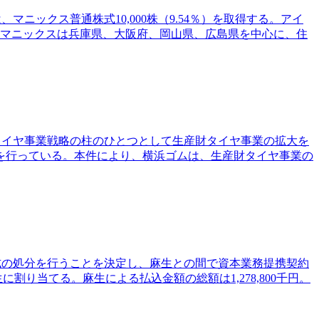
ニックス普通株式10,000株（9.54％）を取得する。アイ
。マニックスは兵庫県、大阪府、岡山県、広島県を中心に、住
、タイヤ事業戦略の柱のひとつとして生産財タイヤ事業の拡大を
を行っている。本件により、横浜ゴムは、生産財タイヤ事業の
株式の処分を行うことを決定し、麻生との間で資本業務提携契約
に割り当てる。麻生による払込金額の総額は1,278,800千円。