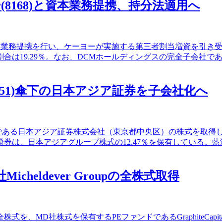
ー(8168)と資本業務提携、持分法適用へ
との間で資本業務提携を行い、ケーヨーが実施する第三者割当増資を
る割合は19.29％。なお、DCMホールディングスの完全子会社で
3751)傘下の日本アジア証券を子会社化へ
0％子会社である日本アジア証券株式会社（東京都中央区）の株式を
券は、日本アジアグループ株式の12.47％を保有している。
cheldever Groupの全株式取得
MD社)の全株式を、MD社株式を保有するPEファンドであるGraphiteCap