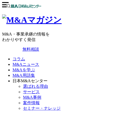
M&A・事業承継の情報を
わかりやすく発信
無料相談
コラム
M&Aニュース
M&Aを学ぶ
M&A用語集
日本M&Aセンター
選ばれる理由
サービス
M&A事例
案件情報
セミナー・ナレッジ