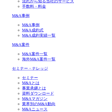
流れから知る当社のサービス
手数料・料金
M&A事例
M&A事例
M&A成約式
M&A成約実績一覧
M&A案件
M&A案件一覧
海外M&A案件一覧
セミナー・ナレッジ
セミナー
M&Aとは
事業承継とは
資料ダウンロード
M&Aマガジン
業界別のM&A動向
M&Aニュース