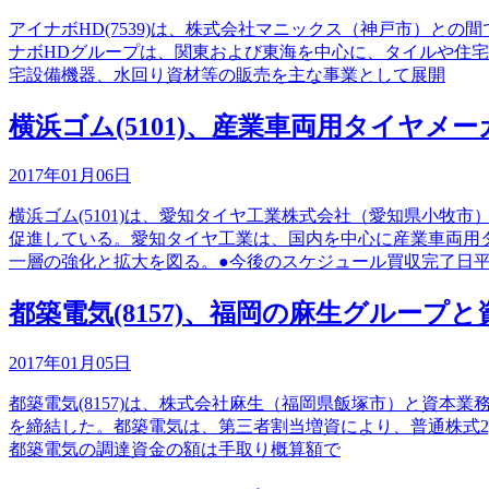
アイナボHD(7539)は、株式会社マニックス（神戸市）との
ナボHDグループは、関東および東海を中心に、タイルや住
宅設備機器、水回り資材等の販売を主な事業として展開
横浜ゴム(5101)、産業車両用タイヤ
2017年01月06日
横浜ゴム(5101)は、愛知タイヤ工業株式会社（愛知県小
促進している。愛知タイヤ工業は、国内を中心に産業車両用
一層の強化と拡大を図る。●今後のスケジュール買収完了日平
都築電気(8157)、福岡の麻生グループ
2017年01月05日
都築電気(8157)は、株式会社麻生（福岡県飯塚市）と資
を締結した。都築電気は、第三者割当増資により、普通株式2,30
都築電気の調達資金の額は手取り概算額で