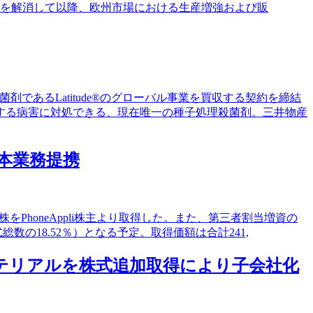
ンスを解消して以降、欧州市場における生産増強および販
殺菌剤であるLatitude®のグローバル事業を買収する契約を締結
発生する病害に対処できる、現在唯一の種子処理殺菌剤。三井物産
資本業務提携
000株をPhoneAppli株主より取得した。また、第三者割当増資の
式総数の18.52％）となる予定。取得価額は合計241,
マテリアルを株式追加取得により子会社化