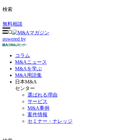
検索
無料相談
powered by
コラム
M&A
ニュース
M&Aを
学ぶ
M&A
用語集
日本M&A
センター
選ばれる理由
サービス
M&A事例
案件情報
セミナー・ナレッジ