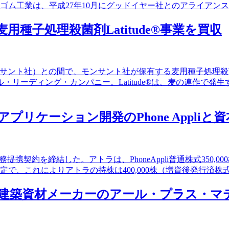
友ゴム工業は、平成27年10月にグッドイヤー社とのアライア
用種子処理殺菌剤Latitude®事業を買収
ーリ州、モンサント社）との間で、モンサント社が保有する麦用種子処理
リーディング・カンパニー。Latitude®は、麦の連作で
アプリケーション開発のPhone Appliと
業務提携契約を締結した。アトラは、PhoneAppli普通株式350,
する予定で、これによりアトラの持株は400,000株（増資後発行済株
)、建築資材メーカーのアール・プラス・