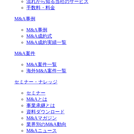
流れから知る当社のサービス
手数料・料金
M&A事例
M&A事例
M&A成約式
M&A成約実績一覧
M&A案件
M&A案件一覧
海外M&A案件一覧
セミナー・ナレッジ
セミナー
M&Aとは
事業承継とは
資料ダウンロード
M&Aマガジン
業界別のM&A動向
M&Aニュース