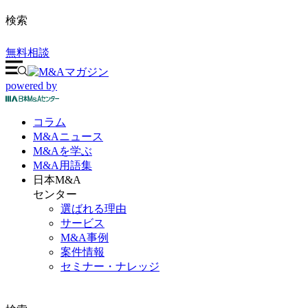
検索
無料相談
powered by
コラム
M&A
ニュース
M&Aを
学ぶ
M&A
用語集
日本M&A
センター
選ばれる理由
サービス
M&A事例
案件情報
セミナー・ナレッジ