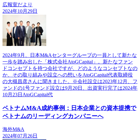
広報室だより
2024年10月29日
2024年9月、日本M&Aセンターグループの一員として新たな
一歩を踏み出した「株式会社AtoGCapital」。新たなファン
ドコンセプトを持つ会社ですが、どのようなコンセプトなの
か、その取り組みや設立への想いをAtoGCapital代表取締役
の大槻昌彦さんに聞きました。※会社設立は2023年12月、フ
ァンドの1号ファンド設立は9月20日、出資実行完了は2024年
10月23日AtoGCapital代
ベトナムM&A成約事例：日本企業との資本提携で
ベトナムのリーディングカンパニーへ
海外M&A
2024年07月26日