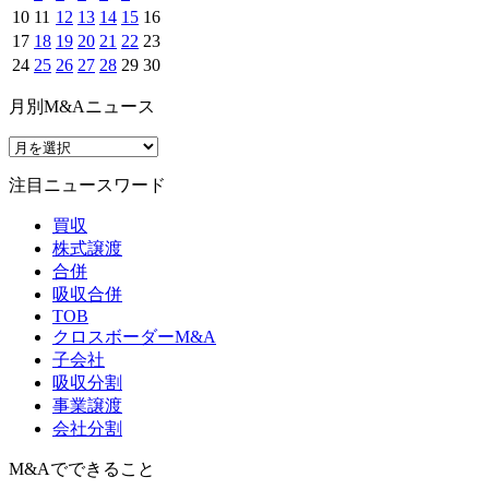
10
11
12
13
14
15
16
17
18
19
20
21
22
23
24
25
26
27
28
29
30
月別M&Aニュース
注目ニュースワード
買収
株式譲渡
合併
吸収合併
TOB
クロスボーダーM&A
子会社
吸収分割
事業譲渡
会社分割
M&Aでできること