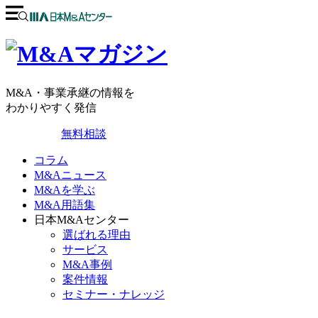
M&A・事業承継の情報を
わかりやすく発信
無料相談
コラム
M&Aニュース
M&Aを学ぶ
M&A用語集
日本M&Aセンター
選ばれる理由
サービス
M&A事例
案件情報
セミナー・ナレッジ