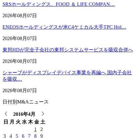
SRSホールディングス、FOOD ＆ LIFE COMPAN…
2026年08月07日
ENEOSホールディングスが米C4ケミカル大手TPC Hol…
2026年08月07日
東邦HDが完全子会社の東邦システムサービスを吸収合併へ
2026年08月07日
シャープがディスプレイデバイス事業を再編へ 国内子会社
を吸収…
2026年08月07日
日付別M&Aニュース
2016年4月
日
月
火
水
木
金
土
1
2
3
4
5
6
7
8
9