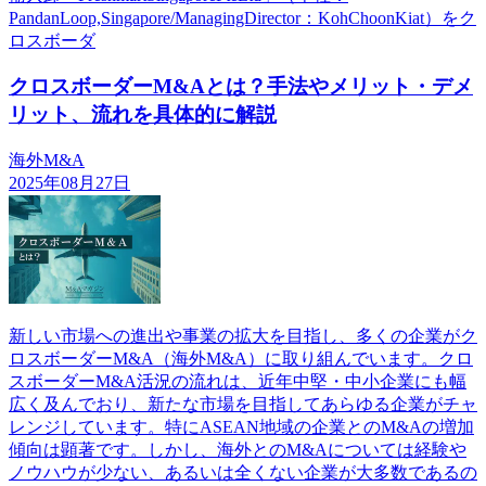
PandanLoop,Singapore/ManagingDirector：KohChoonKiat）をク
ロスボーダ
クロスボーダーM&Aとは？手法やメリット・デメ
リット、流れを具体的に解説
海外M&A
2025年08月27日
新しい市場への進出や事業の拡大を目指し、多くの企業がク
ロスボーダーM&A（海外M&A）に取り組んでいます。クロ
スボーダーM&A活況の流れは、近年中堅・中小企業にも幅
広く及んでおり、新たな市場を目指してあらゆる企業がチャ
レンジしています。特にASEAN地域の企業とのM&Aの増加
傾向は顕著です。しかし、海外とのM&Aについては経験や
ノウハウが少ない、あるいは全くない企業が大多数であるの