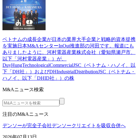
ベトナムの成長企業が日本の業界大手企業と戦略的資本提携
を実施日本M&AセンターInOut推進部の河田です。報道にも
ありましたように、河村電器産業株式会社（愛知県瀬戸市、
以下「河村電器産業」）が、
DuyHungTechnologicalCommercialJSC（ベトナム・ハノイ、以
下「DH社」）およびDHIndustrialDistributionJSC（ベトナム・
ハノイ、以下「DHID社」）の株
M&Aニュース検索
注目のM&Aニュース
デンソーが完全子会社デンソークリエイトを吸収合併へ
2026年07月13日