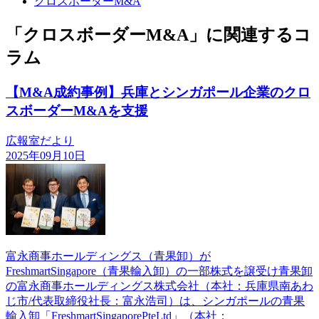
クロスボーダーM&A
「クロスボーダーM&A」に関連するコ
ラム
【M&A成約事例】兵庫とシンガポール企業のクロ
スボーダーM&Aを支援
広報室だより
2025年09月10日
富永商事ホールディングス（青果卸）が
FreshmartSingapore（青果輸入卸）の一部株式を譲受け青果卸
の富永商事ホールディングス株式会社（本社：兵庫県南あわ
じ市/代表取締役社長：富永浩司）は、シンガポールの青果
輸入卸「FreshmartSingaporePteLtd」（本社：