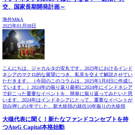
交、国家長期開発計画～
海外M&A
2025年01月08日
こんにちは、ジャカルタの安丸です。2025年におけるインド
ネシアのマクロ的な展望につき、私見を交えて解説させてい
ただきます。（今回のこのコラムは、2025年1月8日に作成し
ています。）2024年の振り返り最初に2024年にインドネシア
で起こった重要なイベントを、簡単に振り返ってみたいと思
います。2024年はインドネシアにとって、重要なイベントが
目白押しの1年でした。新大統領の就任10年振りの大統領
大槻代表に聞く！新たなファンドコンセプトを持
つAtoG Capital本格始動