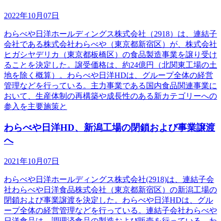
2022年10月07日
わらべや日洋ホールディングス株式会社（2918）は、連結子
会社である株式会社わらべや（東京都新宿区）が、株式会社
ヒガシヤデリカ（東京都板橋区）の食品製造事業を譲り受け
ることを決定した。譲受価格は、約24億円（北関東工場の土
地を除く概算）。わらべや日洋HDは、グループ全体の経営
管理などを行っている。主力事業である国内食品関連事業に
おいて、生産体制の再構築や成長性のある新カテゴリーへの
参入を主要施策と
わらべや日洋HD、新潟工場の閉鎖および事業譲渡
へ
2021年10月07日
わらべや日洋ホールディングス株式会社(2918)は、連結子会
社わらべや日洋食品株式会社（東京都新宿区）の新潟工場の
閉鎖および事業譲渡を決定した。わらべや日洋HDは、グル
ープ全体の経営管理などを行っている。連結子会社わらべや
日洋食品は、調理済食品の製造および販売を行っている。わ