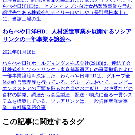
らべや日洋HDは、セブン-イレブン向け食品製造事業を営む
譲渡先である株式会社デイリーはやしや（長野県松本市）
に、当該工場の生
わらべや日洋HD、人材派遣事業を展開するソシア
リンクの一部事業を譲渡へ
2021年01月18日
わらべや日洋ホールディングス株式会社(2918)は、連結子会
社株式会社ソシアリンク（東京都新宿区）の事業撤退および
一部事業譲渡を決定した。わらべや日洋HDは、グループ全
体の経営管理等を行っている。グループにおいて、コンビニ
エンスストアの店頭を彩るお弁当やおにぎり、お惣菜などの
食材の開発、調達から食品製造、配送・物流に至る一貫シス
テムを構築している。ソシアリンクは、一般労働者派遣事
業、有料職業紹介事
この記事に関連するタグ