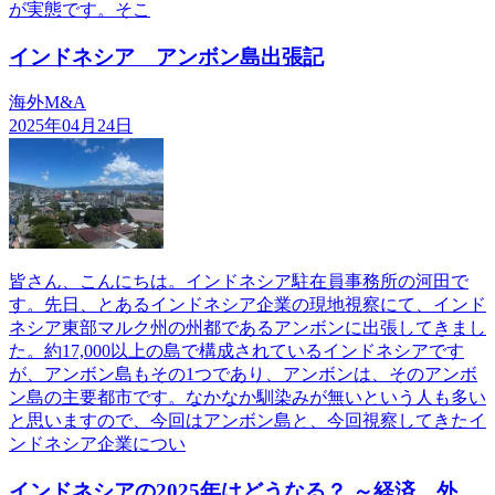
が実態です。そこ
インドネシア アンボン島出張記
海外M&A
2025年04月24日
皆さん、こんにちは。インドネシア駐在員事務所の河田で
す。先日、とあるインドネシア企業の現地視察にて、インド
ネシア東部マルク州の州都であるアンボンに出張してきまし
た。約17,000以上の島で構成されているインドネシアです
が、アンボン島もその1つであり、アンボンは、そのアンボ
ン島の主要都市です。なかなか馴染みが無いという人も多い
と思いますので、今回はアンボン島と、今回視察してきたイ
ンドネシア企業につい
インドネシアの2025年はどうなる？ ～経済、外