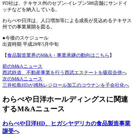
PD社は、テキサス州のセブン-イレブン588店舗にサンドイ
ッチなどを納入している。
わらべや日洋は、人口増加等による成長が見込めるテキサス
州での事業展開を図る。
●今後のスケジュール
出資時期 平成28年5月中旬
【
食品製造業界のM&A・事業承継の動向はこちら
】
前のM&Aニュース
西武鉄道、不動産事業を行う西武エステートを吸収合併へ
次のM&Aニュース
三井松島HDが感熱レジロール加工のコウナンを子会社化へ
わらべや日洋ホールディングスに関連
するM&Aニュース
わらべや日洋HD、ヒガシヤデリカの食品製造事業
譲受へ