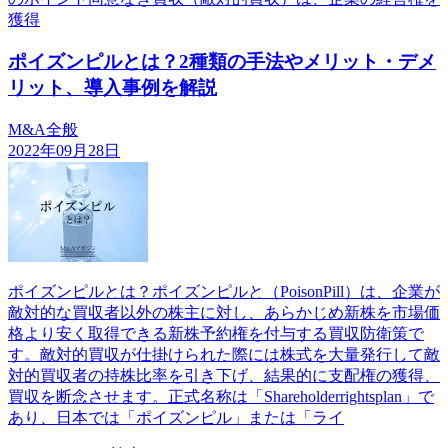
獲得
ポイズンピルとは？2種類の手法やメリット・デメ
リット、導入事例を解説
M&A全般
2022年09月28日
ポイズンピルとは？ポイズンピルと（PoisonPill）は、企業が
敵対的な買収者以外の株主に対し、あらかじめ新株を市場価
格より安く取得できる新株予約権を付与する買収防衛策で
す。敵対的買収が仕掛けられた際には株式を大量発行して敵
対的買収者の持株比率を引き下げ、結果的に支配権の獲得、
買収を断念させます。正式名称は「Shareholderrightsplan」で
あり、日本では「ポイズンピル」または「ライ