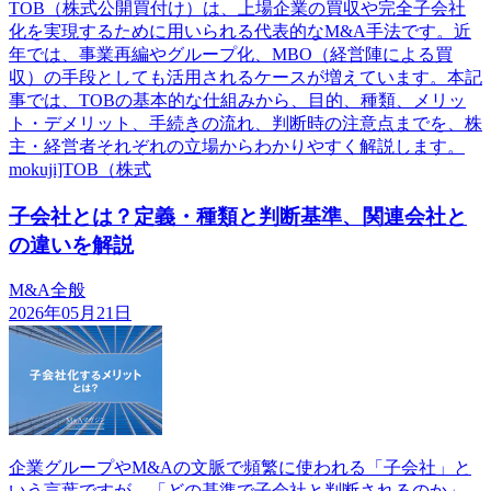
TOB（株式公開買付け）は、上場企業の買収や完全子会社
化を実現するために用いられる代表的なM&A手法です。近
年では、事業再編やグループ化、MBO（経営陣による買
収）の手段としても活用されるケースが増えています。本記
事では、TOBの基本的な仕組みから、目的、種類、メリッ
ト・デメリット、手続きの流れ、判断時の注意点までを、株
主・経営者それぞれの立場からわかりやすく解説します。
mokuji]TOB（株式
子会社とは？定義・種類と判断基準、関連会社と
の違いを解説
M&A全般
2026年05月21日
企業グループやM&Aの文脈で頻繁に使われる「子会社」と
いう言葉ですが、「どの基準で子会社と判断されるのか」