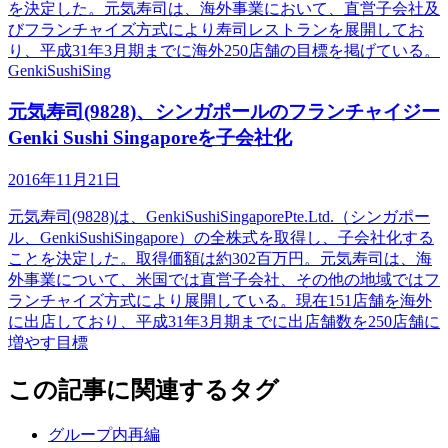
を決定した。元気寿司は、海外事業において、直営子会社及
びフランチャイズ方式により寿司レストランを展開してお
り、平成31年3月期までに海外250店舗の目標を掲げている。
GenkiSushiSing
元気寿司(9828)、シンガポールのフランチャイジー
Genki Sushi Singaporeを子会社化
2016年11月21日
元気寿司(9828)は、GenkiSushiSingaporePte.Ltd.（シンガポー
ル、GenkiSushiSingapore）の全株式を取得し、子会社化する
ことを決定した。取得価額は約302百万円。元気寿司は、海
外事業について、米国では直営子会社、その他の地域ではフ
ランチャイズ方式により展開している。現在151店舗を海外
に出店しており、平成31年3月期までに出店舗数を250店舗に
増やす目標
この記事に関連するタグ
グループ内再編