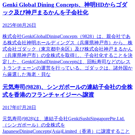
Genki Global Dining Concepts、神明HDからゴダ
ック及び神戸まるかんを子会社化
2025年08月26日
株式会社GenkiGlobalDiningConcepts（9828）は、親会社であ
る株式会社神明ホールディングス（兵庫県神戸市）から、株
式会社ゴダック（東京都中央区）及び株式会社神戸まるかん
（兵庫県神戸市）の全株式を取得し、子会社化することを決
定した。GenkiGlobalDiningConceptsは、回転寿司などのレス
トランチェーンの運営を行っている。ゴダックは、諸外国か
ら厳選した海老・貝な
元気寿司(9828)、シンガポールの連結子会社の全株
式を香港のフランチャイジーへ譲渡
2017年07月28日
元気寿司(9828)は、連結子会社GenkiSushiSingaporePte.Ltd.
（シンガポール）の全株式を
JapaneseDiningConcepts(Asia)Limited（香港）に譲渡すること