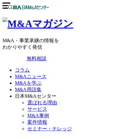
M&A・事業承継の情報を
わかりやすく発信
無料相談
コラム
M&Aニュース
M&Aを学ぶ
M&A用語集
日本M&Aセンター
選ばれる理由
サービス
M&A事例
案件情報
セミナー・ナレッジ