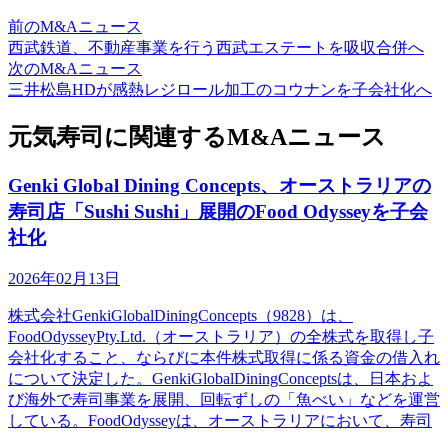
前のM&Aニュース
西武鉄道、不動産事業を行う西武エステートを吸収合併へ
次のM&Aニュース
三井松島HDが感熱レジロール加工のコウナンを子会社化へ
元気寿司に関連するM&Aニュース
Genki Global Dining Concepts、オーストラリアの
寿司店「Sushi Sushi」展開のFood Odysseyを子会
社化
2026年02月13日
株式会社GenkiGlobalDiningConcepts（9828）は、
FoodOdysseyPty.Ltd.（オーストラリア）の全株式を取得し子
会社化すること、ならびに本件株式取得に係る資金の借入れ
について決定した。GenkiGlobalDiningConceptsは、日本およ
び海外で寿司事業を展開、回転ずしの「魚べい」などを運営
している。FoodOdysseyは、オーストラリアにおいて、寿司