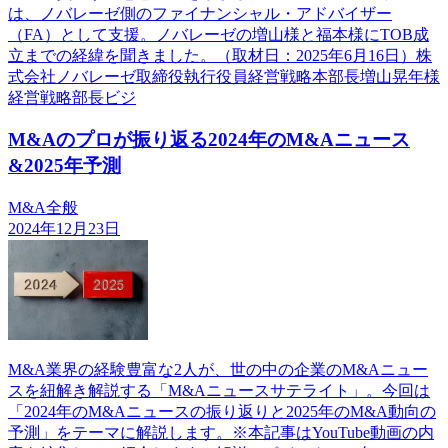
は、ノバレーゼ側のファイナンシャル・アドバイザー
（FA）として支援。ノバレーゼの増山様と福本様にTOB成
立までの経緯を聞きました。（取材日：2025年6月16日）株
式会社ノバレーゼ取締役執行役員経営戦略本部長増山晃年様
経営戦略部長ビジ
M&Aのプロが振り返る2024年のM&Aニュース
&2025年予測
M&A全般
2024年12月23日
M&A業界の経験豊富な2人が、世の中の企業のM&Aニュー
スを紐解き解説する「M&Aニュースサテライト」。今回は
「2024年のM&Aニュースの振り返りと2025年のM&A動向の
予測」をテーマに解説します。※本記事はYouTube動画の内