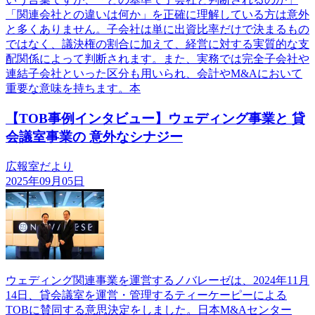
「関連会社との違いは何か」を正確に理解している方は意外
と多くありません。子会社は単に出資比率だけで決まるもの
ではなく、議決権の割合に加えて、経営に対する実質的な支
配関係によって判断されます。また、実務では完全子会社や
連結子会社といった区分も用いられ、会計やM&Aにおいて
重要な意味を持ちます。本
【TOB事例インタビュー】ウェディング事業と 貸
会議室事業の 意外なシナジー
広報室だより
2025年09月05日
ウェディング関連事業を運営するノバレーゼは、2024年11月
14日、貸会議室を運営・管理するティーケーピーによる
TOBに賛同する意思決定をしました。日本M&Aセンター