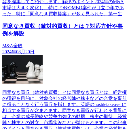
容を編集してご紹介します。解説のポイント2024年のM&A
市場は大きく変化し、特にTOBやMBO案件が目立つ年であ
った。特に「同意なき買収提案」が多く見られた。第一生
同意なき買収（敵対的買収）とは？対応方針や事
例を解説
M&A全般
2024年08月20日
同意なき買収（敵対的買収）とは同意なき買収とは、経営権
の獲得を目的に、対象会社の経営陣や株主などの合意を事前
に得ることなく行う買収を指します。英語のhostiletakeoverに
相当する買収が含まれます。同意なき買収が行われる背景に
は、企業の成長戦略や競争力強化の動機、株主の期待、経営
陣と株主との対立、市場状況などが挙げられます。この記事
のポイント同意なき買収（敵対的買収）は、企業の経営権を