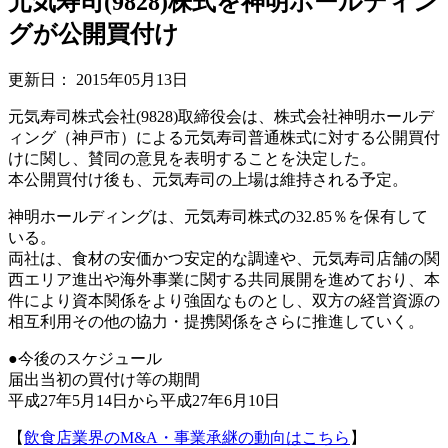
元気寿司(9828)株式を神明ホールディン
グが公開買付け
更新日：
2015年05月13日
元気寿司株式会社(9828)取締役会は、株式会社神明ホールデ
ィング（神戸市）による元気寿司普通株式に対する公開買付
けに関し、賛同の意見を表明することを決定した。
本公開買付け後も、元気寿司の上場は維持される予定。
神明ホールディングは、元気寿司株式の32.85％を保有して
いる。
両社は、食材の安価かつ安定的な調達や、元気寿司店舗の関
西エリア進出や海外事業に関する共同展開を進めており、本
件により資本関係をより強固なものとし、双方の経営資源の
相互利用その他の協力・提携関係をさらに推進していく。
●今後のスケジュール
届出当初の買付け等の期間
平成27年5月14日から平成27年6月10日
【
飲食店業界のM&A・事業承継の動向はこちら
】