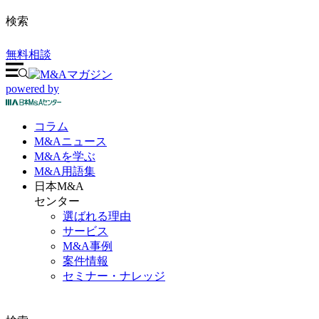
検索
無料相談
powered by
コラム
M&A
ニュース
M&Aを
学ぶ
M&A
用語集
日本M&A
センター
選ばれる理由
サービス
M&A事例
案件情報
セミナー・ナレッジ