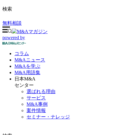
検索
無料相談
powered by
コラム
M&A
ニュース
M&Aを
学ぶ
M&A
用語集
日本M&A
センター
選ばれる理由
サービス
M&A事例
案件情報
セミナー・ナレッジ