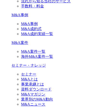
流れから知る当社のサービス
手数料・料金
M&A事例
M&A事例
M&A成約式
M&A成約実績一覧
M&A案件
M&A案件一覧
海外M&A案件一覧
セミナー・ナレッジ
セミナー
M&Aとは
事業承継とは
資料ダウンロード
M&Aマガジン
業界別のM&A動向
M&Aニュース