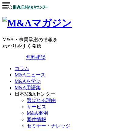
M&A・事業承継の情報を
わかりやすく発信
無料相談
コラム
M&Aニュース
M&Aを学ぶ
M&A用語集
日本M&Aセンター
選ばれる理由
サービス
M&A事例
案件情報
セミナー・ナレッジ