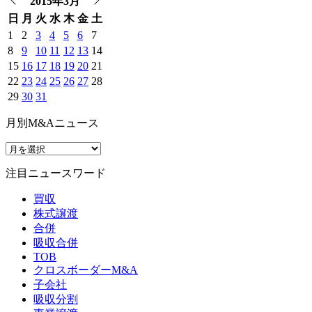
2015年3月
日
月
火
水
木
金
土
1
2
3
4
5
6
7
8
9
10
11
12
13
14
15
16
17
18
19
20
21
22
23
24
25
26
27
28
29
30
31
月別M&Aニュース
注目ニュースワード
買収
株式譲渡
合併
吸収合併
TOB
クロスボーダーM&A
子会社
吸収分割