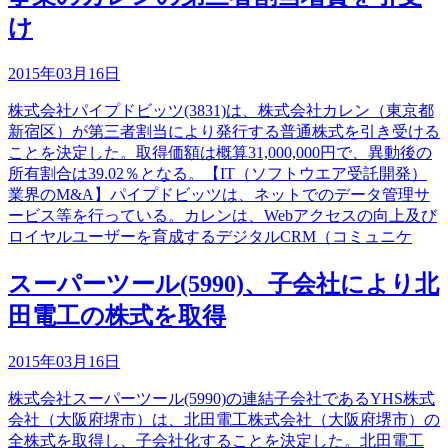
け
2015年03月16日
株式会社パイプドビッツ(3831)は、株式会社カレン（東京都
新宿区）が第三者割当により発行する普通株式を引き受ける
ことを決定した。取得価額は概算31,000,000円で、異動後の
所有割合は39.02％となる。【IT（ソフトウエア受託開発）
業界のM&A】パイプドビッツは、ネットでのデータ管理サ
ービス等を行っている。カレンは、Webアクセスの向上及び
ロイヤルユーザーを育成するデジタルCRM（コミュニケ
スーパーツール(5990)、子会社により北
田電工の株式を取得
2015年03月16日
株式会社スーパーツール(5990)の連結子会社であるYHS株式
会社（大阪府堺市）は、北田電工株式会社（大阪府堺市）の
全株式を取得し、子会社化することを決定した。北田電工