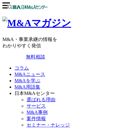
M&A・事業承継の情報を
わかりやすく発信
無料相談
コラム
M&Aニュース
M&Aを学ぶ
M&A用語集
日本M&Aセンター
選ばれる理由
サービス
M&A事例
案件情報
セミナー・ナレッジ