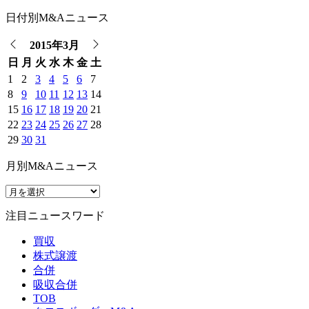
日付別M&Aニュース
2015年3月
日
月
火
水
木
金
土
1
2
3
4
5
6
7
8
9
10
11
12
13
14
15
16
17
18
19
20
21
22
23
24
25
26
27
28
29
30
31
月別M&Aニュース
注目ニュースワード
買収
株式譲渡
合併
吸収合併
TOB