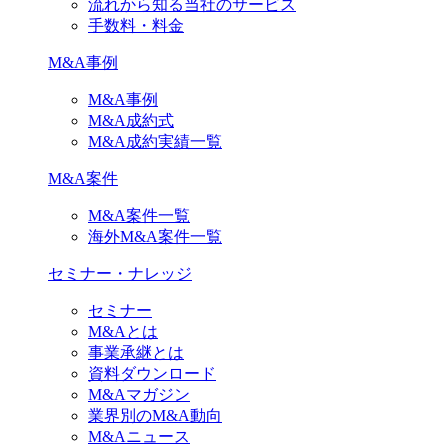
流れから知る当社のサービス
手数料・料金
M&A事例
M&A事例
M&A成約式
M&A成約実績一覧
M&A案件
M&A案件一覧
海外M&A案件一覧
セミナー・ナレッジ
セミナー
M&Aとは
事業承継とは
資料ダウンロード
M&Aマガジン
業界別のM&A動向
M&Aニュース