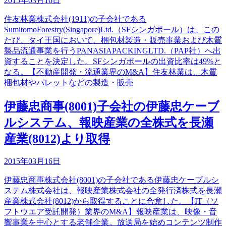
2015年03月16日
住友林業株式会社(1911)の子会社である
SumitomoForestry(Singapore)Ltd.（SFシンガポール）は、この
たび、タイ王国において、梱包材製造・販売事業および木質
製品流通事業を行うPANASIAPACKINGLTD.（PAP社）へ出
資することを決定した。SFシンガポールの出資比率は49%と
なる。【不動産開発・流通業界のM&A】住友林業は、木質
梱包材やパレットなどの製造・販売
伊藤忠商事(8001)子会社の伊藤忠ケーブ
ルシステム、報映産業の全株式を長瀬
産業(8012)より取得
2015年03月16日
伊藤忠商事株式会社(8001)の子会社である伊藤忠ケーブルシ
ステム株式会社は、報映産業株式会社の全発行済株式を長瀬
産業株式会社(8012)から取得することに合意した。【IT（ソ
フトウエア受託開発）業界のM&A】報映産業は、映像・音
響事業を中心とする老舗企業。放送局を始めコンテンツ制作