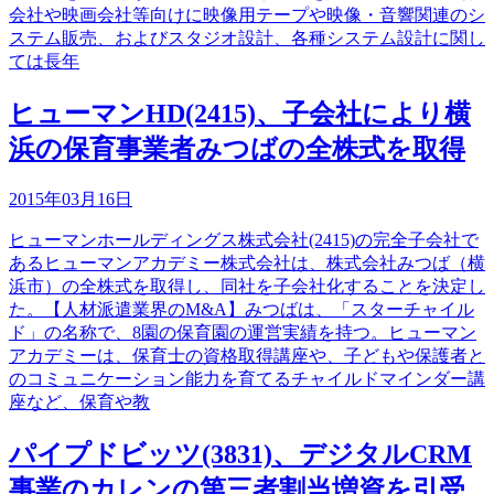
会社や映画会社等向けに映像用テープや映像・音響関連のシ
ステム販売、およびスタジオ設計、各種システム設計に関し
ては長年
ヒューマンHD(2415)、子会社により横
浜の保育事業者みつばの全株式を取得
2015年03月16日
ヒューマンホールディングス株式会社(2415)の完全子会社で
あるヒューマンアカデミー株式会社は、株式会社みつば（横
浜市）の全株式を取得し、同社を子会社化することを決定し
た。【人材派遣業界のM&A】みつばは、「スターチャイル
ド」の名称で、8園の保育園の運営実績を持つ。ヒューマン
アカデミーは、保育士の資格取得講座や、子どもや保護者と
のコミュニケーション能力を育てるチャイルドマインダー講
座など、保育や教
パイプドビッツ(3831)、デジタルCRM
事業のカレンの第三者割当増資を引受