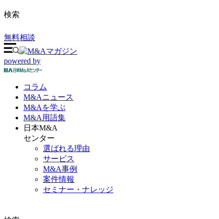
検索
無料相談
powered by
コラム
M&A
ニュース
M&Aを
学ぶ
M&A
用語集
日本M&A
センター
選ばれる理由
サービス
M&A事例
案件情報
セミナー・ナレッジ