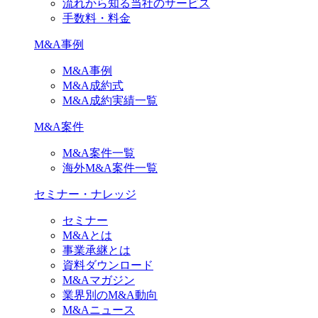
流れから知る当社のサービス
手数料・料金
M&A事例
M&A事例
M&A成約式
M&A成約実績一覧
M&A案件
M&A案件一覧
海外M&A案件一覧
セミナー・ナレッジ
セミナー
M&Aとは
事業承継とは
資料ダウンロード
M&Aマガジン
業界別のM&A動向
M&Aニュース