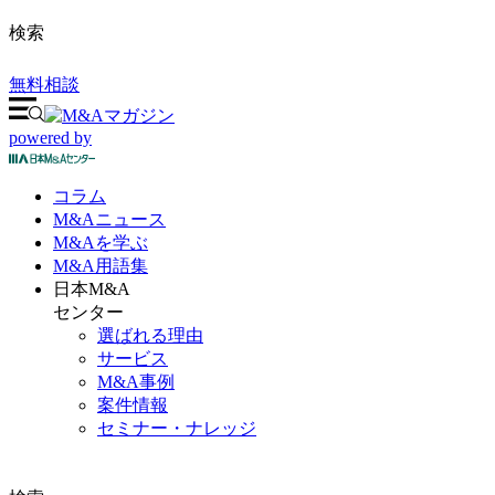
検索
無料相談
powered by
コラム
M&A
ニュース
M&Aを
学ぶ
M&A
用語集
日本M&A
センター
選ばれる理由
サービス
M&A事例
案件情報
セミナー・ナレッジ