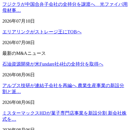
フジクラが中国合弁子会社の全持分を譲渡へ 光ファイバ用
母材事…
2026年07月10日
エリアリンクがストレージ王にTOBへ
2026年07月08日
最新のM&Aニュース
石油資源開発が米Fundare社4社の全持分を取得へ
2026年08月06日
アルプス技研が連結子会社を再編へ 農業生産事業の新設分
割と派…
2026年08月06日
ミスターマックスHDが菓子専門店事業を新設分割 新会社株
式を…
2026年08月06日