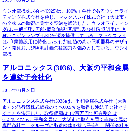
2015年03月24日
ウシオ電機株式会社(6925)は、100%子会社であるウシオライ
ティング株式会社を通じ、マックスレイ株式会社（大阪市）
の全株式の取得に関する契約を締結した。ウシオライティン
グは､一般照明､店舗･商業施設照明用､及び特殊照明用に､各
種ハロゲンランプ･LED光源を提供している。マックスレイ
は､商業施設用に特化した､付加価値の高い照明器具のデザイ
ン・開発および照明計画の提案力を強みとしている。ウシオ
電機
アルコニックス(3036)、大阪の平和金属
を連結子会社化
2015年03月24日
アルコニックス株式会社(3036)は、平和金属株式会社（大阪
市）の発行済株式総数のうち60.5％を取得し連結子会社とす
ることを決定した。取得価額は187百万円で所有割合は
61.5％となる。平和金属は、大阪市に拠点を置く非鉄金属の
専門商社で、グループに製造機能を持つ子会社、関係会社を