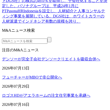
下DGS社）の株式の49.0％を取得し、子会社化することを決
定した。パソナグループは、平成24年1月に
PTPasonaHRIndonesiaを設立し、人材紹介と人事コンサルテ
ィング事業を展開している。DGS社は、ホワイトカラーの
人材派遣でインドネシア有数の規模を誇り、
M&Aニュース検索
注目のM&Aニュース
デンソーが完全子会社デンソークリエイトを吸収合併へ
2026年07月13日
フューチャーがMBOで非公開化へ
2026年07月29日
ロゴスHDがアエラホームの注文住宅事業を承継へ
2026年07月16日