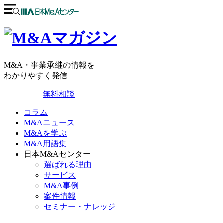
M&A・事業承継の情報を
わかりやすく発信
無料相談
コラム
M&Aニュース
M&Aを学ぶ
M&A用語集
日本M&Aセンター
選ばれる理由
サービス
M&A事例
案件情報
セミナー・ナレッジ