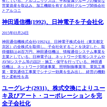
有している。アルコニックスは、平和金属グループの優良な
営業資産を取込み、加工機能を有する同社グループ関係会社
とアルコニ
神田通信機(1992)、日神電子を子会社化
2015年03月24日
神田通信機株式会社(1992)は、日神電子株式会社（東京都文
京区）の全株式を取得し、子会社化することを決定した。取
得価額は46百万円。神田通信機は、情報通信システム事業を
主業としている。日神電子は、ネットワーク監視システムや
AVMシステム等の設計・施工・保守を行っている。神田通
信機は、ネットワーク関連事業、照明制御事業等、電気工事
業・電気通信工事業でシナジー効果を生み出し、経営の機動
性と柔軟性を高
ユーグレナ(2931)、株式交換によりユー
キ及びアート・コーポレーションを完
全子会社化