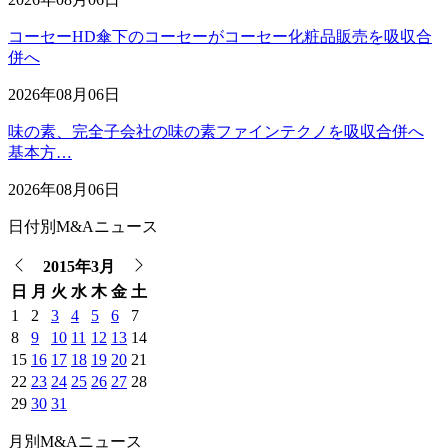
コーセーHD傘下のコーセーがコーセー化粧品販売を吸収合
併へ
2026年08月06日
味の素、完全子会社の味の素ファインテクノを吸収合併へ
基本方…
2026年08月06日
日付別M&Aニュース
2015年3月
日
月
火
水
木
金
土
1
2
3
4
5
6
7
8
9
10
11
12
13
14
15
16
17
18
19
20
21
22
23
24
25
26
27
28
29
30
31
月別M&Aニュース