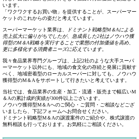
います。
「ワクワクするお買い物」を提供することが、スーパーマー
ケットのこれからの姿だと考えています。
スーパーマーケット業界は、
ドミナント戦略型M＆Aによる
売上拡大に偏りがちでしたが、急成長した2社はノウハウ獲
得型のM＆A戦略を実行することで業態の付加価値を高め、
更に多様化する消費者ニーズに応えています
。
我々食品業界専門グループは、上記2社のような大手スーパ
ーマーケット以外にも、地域の食文化の存続と発展に貢献す
べく、地域密着型のローカルスーパーに対しても、ノウハウ
獲得型のM＆Aをサポートして行きたいと考えています。
当社では、食品業界の生産・加工・流通・販売まで幅広いM
＆Aの累計成約実績が300件以上ございます。
ノウハウ獲得型M＆Aへのご関心・ご質問・ご相談などござ
いましたら、下記フォームへお問合せください。
ドミナント戦略型M＆Aの譲渡案件のご紹介や、株式譲渡の
無料相談も行っております。お気軽にご相談ください。