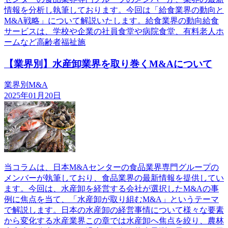
情報を分析し執筆しております。今回は「給食業界の動向と
M&A戦略」について解説いたします。給食業界の動向給食
サービスは、学校や企業の社員食堂や病院食堂、有料老人ホ
ームなど高齢者福祉施
【業界別】水産卸業界を取り巻くM&Aについて
業界別M&A
2025年01月20日
当コラムは、日本M&Aセンターの食品業界専門グループの
メンバーが執筆しており、食品業界の最新情報を提供してい
ます。今回は、水産卸を経営する会社が選択したM&Aの事
例に焦点を当て、「水産卸が取り組むM&A」というテーマ
で解説します。日本の水産卸の経営事情について様々な要素
から変化する水産業界この章では水産卸へ焦点を絞り、農林