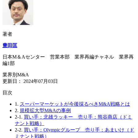
著者
豊田匡
日本М＆Aセンター 営業本部 業界再編チャネル 業界再
編1部
業界別M&A
更新日：
2024年07月03日
⽬次
1.
スーパーマーケットが今後採るべきM&A戦略とは
2.
規模拡大型M&Aの事例
2-1.
買い手：北雄ラッキー 売り手：熊谷商店（ドミ
ナント戦略）
2-2.
買い手：Olympicグループ 売り手：あまいけ（ド
ミナント戦略）