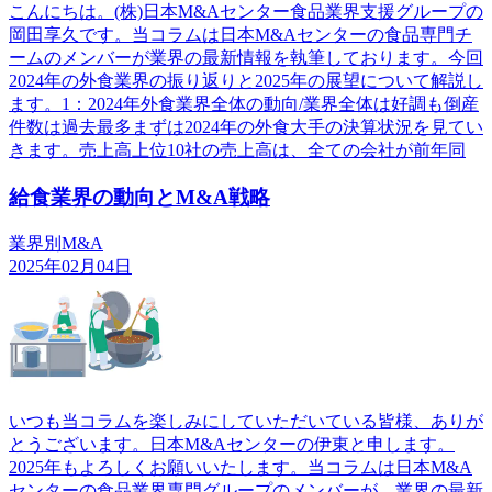
こんにちは。(株)日本M&Aセンター食品業界支援グループの
岡田享久です。当コラムは日本M&Aセンターの食品専門チ
ームのメンバーが業界の最新情報を執筆しております。今回
2024年の外食業界の振り返りと2025年の展望について解説し
ます。1：2024年外食業界全体の動向/業界全体は好調も倒産
件数は過去最多まずは2024年の外食大手の決算状況を見てい
きます。売上高上位10社の売上高は、全ての会社が前年同
給食業界の動向とM&A戦略
業界別M&A
2025年02月04日
いつも当コラムを楽しみにしていただいている皆様、ありが
とうございます。日本M&Aセンターの伊東と申します。
2025年もよろしくお願いいたします。当コラムは日本M&A
センターの食品業界専門グループのメンバーが、業界の最新