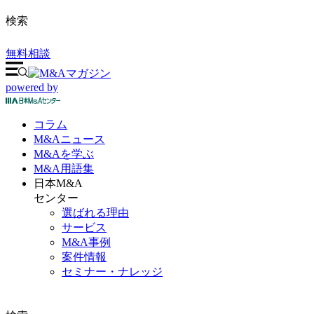
検索
無料相談
powered by
コラム
M&A
ニュース
M&Aを
学ぶ
M&A
用語集
日本M&A
センター
選ばれる理由
サービス
M&A事例
案件情報
セミナー・ナレッジ