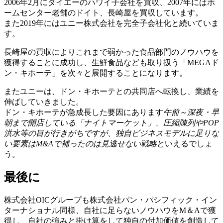
2006年2月にダイエーのハワイ子会社を買収、2007年にはホ
ームセンター老舗のドイト、長崎屋を買収しています。
また2019年にはユニー株式会社を完全子会社化と続いていま
す。
長崎屋の買収によりこれまで弱かった食品部門のノウハウを
獲得することに成功し、生鮮食品なども取り扱う「MEGAド
ン・キホーテ」を次々と展開することになります。
またユニーは、ドン・キホーテとの共同店へ転換し、業績を
伸ばしていきました。
ドン・キホーテが急成長した要因にあります
午前～深夜・早
朝まで開店している「ナイトマーケット」、圧縮陳列やPOP
洪水等の目が行きがちですが、独自ビジネスモデルに足りな
い要素はM&Aで補ったのは見逃せない戦略
といえるでしょ
う。
最後に
株式会社OICグループも株式会社パン・パシフィック・イン
ターナショナル同様、自社に足らないノウハウをM＆Aで獲
得し、自社の強みと掛け算をして独自の付加価値を創造して