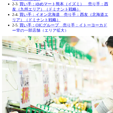
2-3.
買い手：ゆめマート熊本（イズミ） 売り手：西
友（九州エリア）（ドミナント戦略）
2-4.
買い手：イオン北海道 売り手：西友（北海道エ
リア）（ドミナント戦略）
2-5.
買い手：OICグループ 売り手：イトーヨーカド
ー堂の一部店舗（エリア拡大）
3.
ノウハウ獲得型M&Aの事例
3-1.
ドミナント戦略とはいいきれない株式会社OICグ
ループのM&A戦略
3-2.
面白い売り場で急拡大した「ドン・キホーテ」
4.
最後に
4-1.
著者