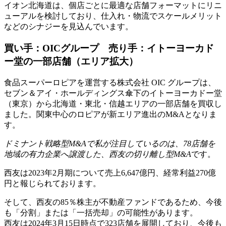
イオン北海道は、個店ごとに最適な店舗フォーマットにリニ
ューアルを検討しており、仕入れ・物流でスケールメリット
などのシナジーを見込んでいます。
買い手：OICグループ 売り手：イトーヨーカド
ー堂の一部店舗（エリア拡大）
食品スーパーロピアを運営する株式会社 OIC グループは、
セブン＆アイ・ホールディングス傘下のイトーヨーカドー堂
（東京）から北海道・東北・信越エリアの一部店舗を買収し
ました。関東中心のロピアが新エリア進出のM&Aとなりま
す。
ドミナント戦略型M&Aで私が注目しているのは、78店舗を
地域の有力企業へ譲渡した、西友の切り離し型M&A
です。
西友は2023年2月期について売上6,647億円、経常利益270億
円と報じられております。
そして、西友の85％株主が不動産ファンドであるため、今後
も「分割」または「一括売却」の可能性があります。
西友は2024年3月15日時点で323店舗を展開しており、今後も