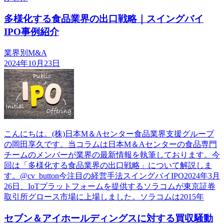
多様化する食品業界の出口戦略｜スイングバイ
IPO事例紹介
業界別M&A
2024年10月23日
こんにちは。(株)日本М＆Aセンター食品業界支援グループ
の岡田享久です。当コラムは日本М＆Aセンターの食品専門
チームのメンバーが業界の最新情報を執筆しております。今
回は「多様化する食品業界の出口戦略」について解説しま
す。@cv_button今注目の経営手法スイングバイIPO2024年3月
26日、IoTプラットフォームを提供するソラコムが東京証券
取引所グロース市場に上場しました。ソラコムは2015年
セブン＆アイホールディングスに対する買収騒動