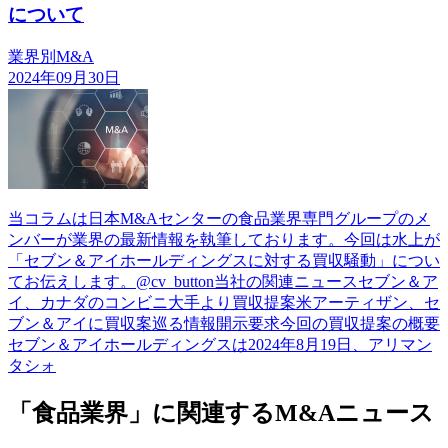
について
業界別M&A
2024年09月30日
当コラムは日本M&Aセンターの食品業界専門グループのメ
ンバーが業界の最新情報を執筆しております。今回は水上が
「セブン＆アイホールディングスに対する買収騒動」につい
てお伝えします。@cv_button当社の関連ニュースセブン＆ア
イ、カナダのコンビニ大手より買収提案米アーティザン、セ
ブン＆アイに買収案巡る情報開示要求今回の買収提案の概要
セブン＆アイホールディングスは2024年8月19日、アリマン
タシォ
「食品業界」に関連するM&Aニュース