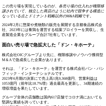
この売り場を実現しているのが、
各売り場の仕入れが権限移
譲されていて、独立した商店のように社内で競争する構造に
なっている点とドミナント戦略以外のM&A戦略
です。
2024年2月に惣菜や煮物類の販売を展開する京都食品株式会
社、2023年には養鶏を運営する稲葉ブロイラーを買収し、生
産製造企業をグループ合計7社有しています。
面白い売り場で急拡大した「ドン・キホーテ」
株式会社OICグループより先に、権限移譲やノウハウ獲得型
M＆Aで急成長した企業があります。
それは、「ドン・キホーテ」を運営する株式会社パン・パシ
フィック・インターナショナルです。
2023年6月期の決算にて売上高1兆9,368億円、営業利益は
1053億円（前年比18.7%増）過去最高を更新し、34期連続の
増収増益を果たしています。
グループ全体の店舗数は国内617店舗でコロナ渦においても
堅調な業績を誇っています。