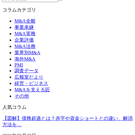
コラムカテゴリ
M&A全般
事業承継
M&A実務
企業評価
M&A法務
業界別M&A
海外M&A
PMI
調査データ
広報室だより
経営・ビジネス
M&Aを支える匠
その他
人気コラム
【図解】債務超過とは？赤字や資金ショートとの違い、解消
方法を…