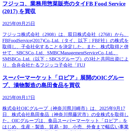
フジッコ、業務用惣菜販売のタイFB Food Service
(2017) を買収
2025年09月25日
フジッコ株式会社（2908）は、双日株式会社（2768）から、
FBFoodService(2017)Co.,Ltd.（タイ、以下：FBF社）の株式を
取得し、子会社化することを決定した。また、株式取得と併
せて、SBCSCo.,Ltd、SMBCManagementServiceCo.,Ltd.、
SMSBCo.,Ltd.（以下：SBCSグループ）の3社と共同出資によ
り、合弁会社たるフジッコ子会社「FUJ
スーパーマーケット「ロピア」展開のOICグルー
プ、漬物製造の島田食品を買収
2025年09月17日
株式会社OICグループ（神奈川県川崎市）は、2025年9月17
日、株式会社島田食品（神奈川県藤沢市）の全株式を取得し
た。OICグループは、食品スーパーマーケット「ロピア」を
はじめ、生産・製造、貿易・卸、小売、外食まで幅広い事業