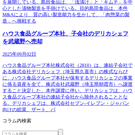
を展開している。島田食品は、「浅漬け」と「キムチ」を中
心とした漬物製造を手掛けている。目的島田食品は、本件
M&Aにより、質の高い製造能力を生かして、「肉惣菜の製
造」へ挑戦する
ハウス食品グループ本社、子会社のデリカシェフ
を武蔵野へ売却
2025年09月02日
ハウス食品グループ本社株式会社（2810）は、連結子会社で
ある株式会社デリカシェフ（埼玉県久喜市）の株式ならび
に、ハウス食品グループ本社が保有するデリカシェフの事業
に係る資産を全て、株式会社武蔵野（埼玉県朝霞市）へ譲渡
すること決定した。本件譲渡に伴い、デリカシェフは、ハウ
ス食品グループ本社の連結子会社から除外されることとな
る。デリカシェフは、株式会社セブン‐イレブン・ジャパン
向けの総菜、ザート、パ
コラム内検索