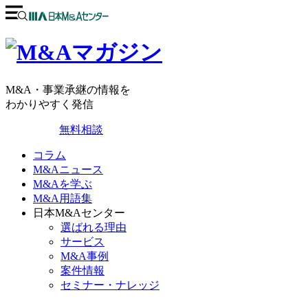
M&A・事業承継の情報を
わかりやすく発信
無料相談
コラム
M&Aニュース
M&Aを学ぶ
M&A用語集
日本M&Aセンター
選ばれる理由
サービス
M&A事例
案件情報
セミナー・ナレッジ