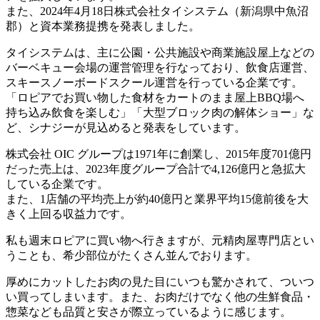
また、2024年4月18日株式会社タイシステム（新潟県中魚沼
郡）と資本業務提携を発表しました。
タイシステムは、主に公園・公共施設や商業施設屋上などの
バーベキュー会場の運営管理を行なっており、飲食店運営、
スキースノーボードスクール運営を行っている企業です。
「ロピアでお買い物した食材をカートのまま屋上BBQ場へ
持ち込み飲食を楽しむ」「大型ブロック肉の解体ショー」な
ど、シナジーが見込めると発表をしています。
株式会社 OIC グループは1971年に創業し、2015年度701億円
だった売上は、2023年度グループ合計で4,126億円と急拡大
している企業です。
また、1店舗の平均売上が約40億円と業界平均15億前後を大
きく上回る収益力です。
私も週末ロピアに買い物へ行きますが、元精肉屋専門店とい
うことも、希少部位がたくさん並んでおります。
厚めにカットしたお肉の見た目にいつも驚かされて、ついつ
い買ってしまいます。また、お肉だけでなく他の生鮮食品・
惣菜なども品質と安さが際立っているように感じます。