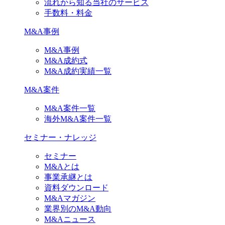
流れから知る当社のサービス
手数料・料金
M&A事例
M&A事例
M&A成約式
M&A成約実績一覧
M&A案件
M&A案件一覧
海外M&A案件一覧
セミナー・ナレッジ
セミナー
M&Aとは
事業承継とは
資料ダウンロード
M&Aマガジン
業界別のM&A動向
M&Aニュース