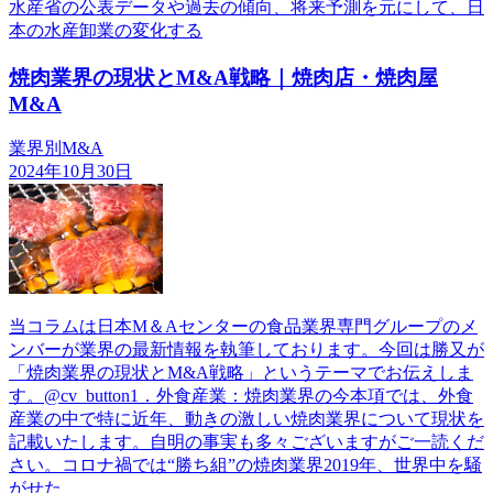
水産省の公表データや過去の傾向、将来予測を元にして、日
本の水産卸業の変化する
焼肉業界の現状とM&A戦略｜焼肉店・焼肉屋
M&A
業界別M&A
2024年10月30日
当コラムは日本М＆Aセンターの食品業界専門グループのメ
ンバーが業界の最新情報を執筆しております。今回は勝又が
「焼肉業界の現状とM&A戦略」というテーマでお伝えしま
す。@cv_button1．外食産業：焼肉業界の今本項では、外食
産業の中で特に近年、動きの激しい焼肉業界について現状を
記載いたします。自明の事実も多々ございますがご一読くだ
さい。コロナ禍では“勝ち組”の焼肉業界2019年、世界中を騒
がせた