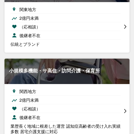
関東地方
2億円未満
（応相談）
後継者不在
伝統とブランド
小規模多機能・サ高住・訪問介護・保育所
関西地方
2億円未満
（応相談）
後継者不在
業歴長く地域に根差した運営 認知症高齢者の受け入れ実績
多数 居宅介護支援に対応