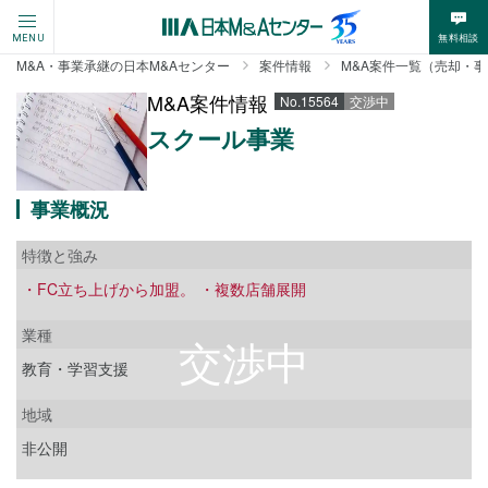
無料相談
MENU
M&A・事業承継の日本M&Aセンター
案件情報
M&A案件一覧（売却・
M&A案件情報
No.15564
交渉中
スクール事業
事業概況
特徴と強み
・FC立ち上げから加盟。 ・複数店舗展開
業種
教育・学習支援
地域
非公開