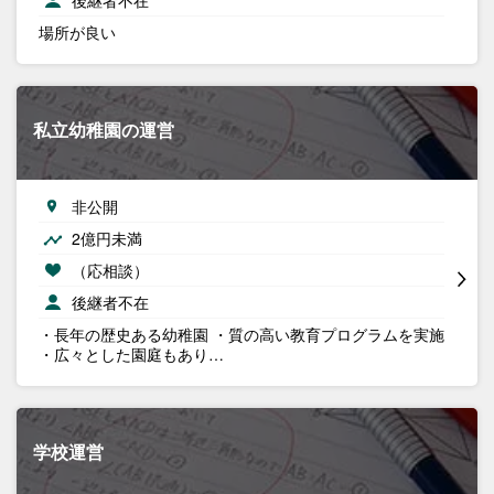
後継者不在
場所が良い
私立幼稚園の運営
非公開
2億円未満
（応相談）
後継者不在
・長年の歴史ある幼稚園 ・質の高い教育プログラムを実施
・広々とした園庭もあり…
学校運営