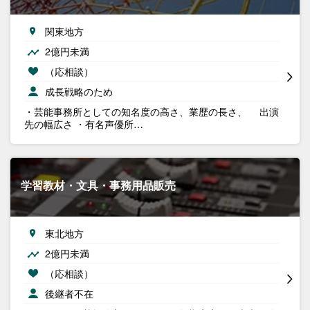
関東地方
2億円未満
（応相談）
成長戦略のため
・芸能事務所としての知名度の高さ、業歴の長さ、 出演
先の幅広さ ・有名声優所…
学習教材・文具・事務用品販売
東北地方
2億円未満
（応相談）
後継者不在