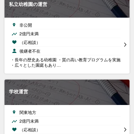
私立幼稚園の運営
非公開
2億円未満
（応相談）
後継者不在
・長年の歴史ある幼稚園 ・質の高い教育プログラムを実施
・広々とした園庭もあり…
学校運営
関東地方
2億円未満
（応相談）