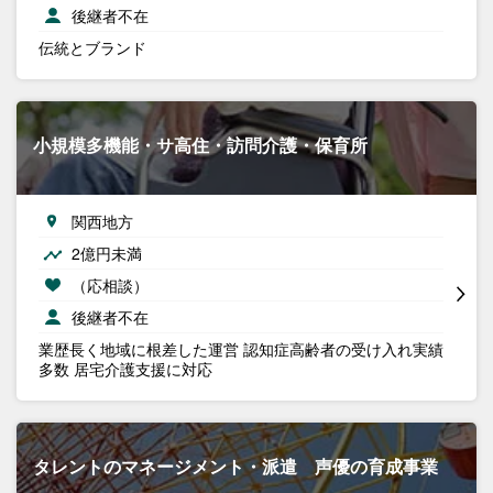
後継者不在
伝統とブランド
小規模多機能・サ高住・訪問介護・保育所
関西地方
2億円未満
（応相談）
後継者不在
業歴長く地域に根差した運営 認知症高齢者の受け入れ実績
多数 居宅介護支援に対応
タレントのマネージメント・派遣 声優の育成事業