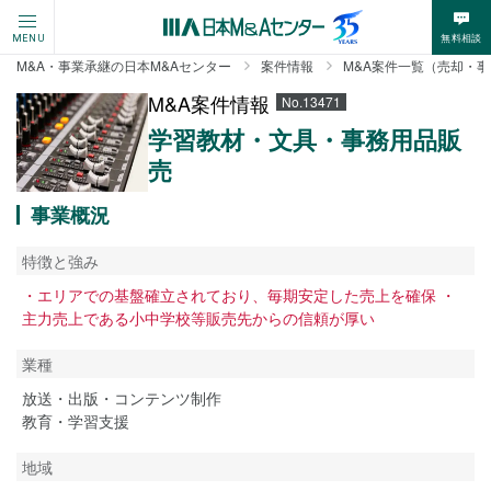
無料相談
MENU
M&A・事業承継の日本M&Aセンター
案件情報
M&A案件一覧（売却・
M&A案件情報
No.13471
学習教材・文具・事務用品販
売
事業概況
特徴と強み
・エリアでの基盤確立されており、毎期安定した売上を確保 ・
主力売上である小中学校等販売先からの信頼が厚い
業種
放送・出版・コンテンツ制作
教育・学習支援
地域