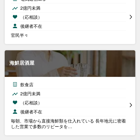
2億円未満
（応相談）
後継者不在
官民半々
海鮮居酒屋
飲食店
2億円未満
（応相談）
後継者不在
毎朝、市場から直接海鮮類を仕入れている 長年地元に密着
した営業で多数のリピータを…