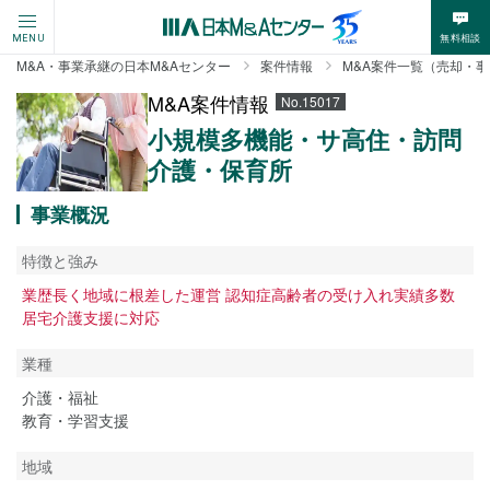
無料相談
MENU
M&A・事業承継の日本M&Aセンター
案件情報
M&A案件一覧（売却・
M&A案件情報
No.15017
小規模多機能・サ高住・訪問
介護・保育所
事業概況
特徴と強み
業歴長く地域に根差した運営 認知症高齢者の受け入れ実績多数
居宅介護支援に対応
業種
介護・福祉
教育・学習支援
地域