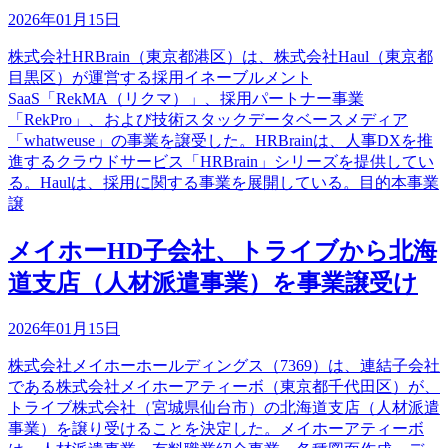
2026年01月15日
株式会社HRBrain（東京都港区）は、株式会社Haul（東京都
目黒区）が運営する採用イネーブルメント
SaaS「RekMA（リクマ）」、採用パートナー事業
「RekPro」、および技術スタックデータベースメディア
「whatweuse」の事業を譲受した。HRBrainは、人事DXを推
進するクラウドサービス「HRBrain」シリーズを提供してい
る。Haulは、採用に関する事業を展開している。目的本事業
譲
メイホーHD子会社、トライブから北海
道支店（人材派遣事業）を事業譲受け
2026年01月15日
株式会社メイホーホールディングス（7369）は、連結子会社
である株式会社メイホーアティーボ（東京都千代田区）が、
トライブ株式会社（宮城県仙台市）の北海道支店（人材派遣
事業）を譲り受けることを決定した。メイホーアティーボ