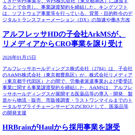
てきたWPS事業を、WPS株式会社（東京都港区）に譲渡す
ることで合意し、事業譲渡契約を締結した。キングソフト
は、ソフトウェア事業等を行っている。背景・目的昨今のデ
ジタルトランスフォーメーション（DX）の加速や働き方改
アルフレッサHDの子会社ArkMSが、
リメディアからCRO事業を譲り受け
2026年01月15日
アルフレッサホールディングス株式会社（2784）は、子会社
のArkMS株式会社（東京都豊島区）が、株式会社リメディア
（東京都千代田区）との間で、労働者派遣事業および委受託
事業に関する事業譲渡契約を締結した。ArkMSは、アルフレ
ッサホールディングスが展開する医薬品等の導入・開発、製
造から物流・販売、市販後調査・ラストワンマイルまでのト
ータルサプライチェーンサービスのCROとして、医薬品等
の開発支援
HRBrainがHaulから採用事業を譲受