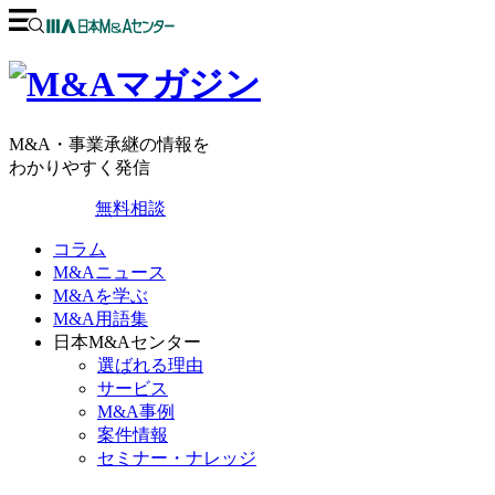
M&A・事業承継の情報を
わかりやすく発信
無料相談
コラム
M&Aニュース
M&Aを学ぶ
M&A用語集
日本M&Aセンター
選ばれる理由
サービス
M&A事例
案件情報
セミナー・ナレッジ