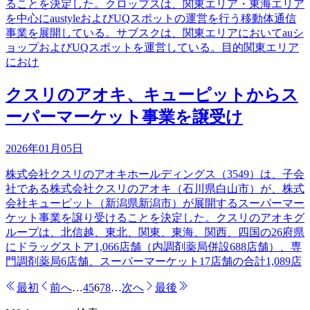
ることを決定した。クロップスは、関東エリア・東海エリア
を中心にaustyleおよびUQスポットの運営を行う移動体通信
事業を展開している。サブスクは、関東エリアにおいてauシ
ョップおよびUQスポットを運営している。目的関東エリア
におけ
クスリのアオキ、キューピットからス
ーパーマーケット事業を譲受け
2026年01月05日
株式会社クスリのアオキホールディングス（3549）は、子会
社である株式会社クスリのアオキ（石川県白山市）が、株式
会社キューピット（新潟県新潟市）が展開するスーパーマー
ケット事業を譲り受けることを決定した。クスリのアオキグ
ループは、北信越、東北、関東、東海、関西、四国の26府県
にドラッグストア1,066店舗（内調剤薬局併設688店舗）、専
門調剤薬局6店舗、スーパーマーケット17店舗の合計1,089店
最初
前へ
…
4
5
6
7
8
…
次へ
最後