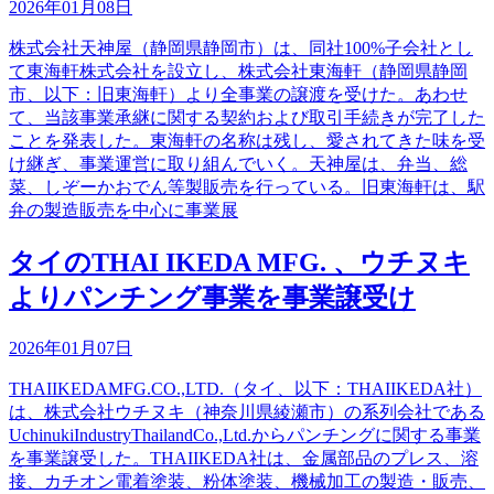
2026年01月08日
株式会社天神屋（静岡県静岡市）は、同社100%子会社とし
て東海軒株式会社を設立し、株式会社東海軒（静岡県静岡
市、以下：旧東海軒）より全事業の譲渡を受けた。あわせ
て、当該事業承継に関する契約および取引手続きが完了した
ことを発表した。東海軒の名称は残し、愛されてきた味を受
け継ぎ、事業運営に取り組んでいく。天神屋は、弁当、総
菜、しぞーかおでん等製販売を行っている。旧東海軒は、駅
弁の製造販売を中心に事業展
タイのTHAI IKEDA MFG. 、ウチヌキ
よりパンチング事業を事業譲受け
2026年01月07日
THAIIKEDAMFG.CO.,LTD.（タイ、以下：THAIIKEDA社）
は、株式会社ウチヌキ（神奈川県綾瀬市）の系列会社である
UchinukiIndustryThailandCo.,Ltd.からパンチングに関する事業
を事業譲受した。THAIIKEDA社は、金属部品のプレス、溶
接、カチオン電着塗装、粉体塗装、機械加工の製造・販売、