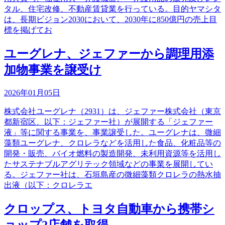
タル、住宅改修、不動産賃貸業を行っている。目的ヤマシタ
は、長期ビジョン2030において、2030年に850億円の売上目
標を掲げてお
ユーグレナ、ジェファーから調理用添
加物事業を譲受け
2026年01月05日
株式会社ユーグレナ（2931）は、ジェファー株式会社（東京
都新宿区、以下：ジェファー社）が展開する「ジェファー
液」等に関する事業を、事業譲受した。ユーグレナは、微細
藻類ユーグレナ、クロレラなどを活用した食品、化粧品等の
開発・販売、バイオ燃料の製造開発、未利用資源等を活用し
たサステナブルアグリテック領域などの事業を展開してい
る。ジェファー社は、石垣島産の微細藻類クロレラの熱水抽
出液（以下：クロレラエ
クロップス、トヨタ自動車から携帯シ
ョップ2店舗を取得