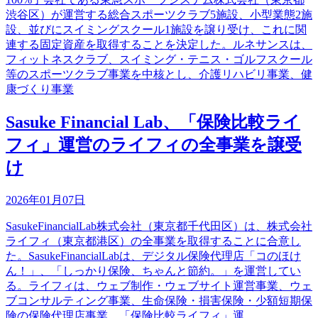
渋谷区）が運営する総合スポーツクラブ5施設、小型業態2施
設、並びにスイミングスクール1施設を譲り受け、これに関
連する固定資産を取得することを決定した。ルネサンスは、
フィットネスクラブ、スイミング・テニス・ゴルフスクール
等のスポーツクラブ事業を中核とし、介護リハビリ事業、健
康づくり事業
Sasuke Financial Lab、「保険比較ライ
フィ」運営のライフィの全事業を譲受
け
2026年01月07日
SasukeFinancialLab株式会社（東京都千代田区）は、株式会社
ライフィ（東京都港区）の全事業を取得することに合意し
た。SasukeFinancialLabは、デジタル保険代理店「コのほけ
ん！」、「しっかり保険、ちゃんと節約。」を運営してい
る。ライフィは、ウェブ制作・ウェブサイト運営事業、ウェ
ブコンサルティング事業、生命保険・損害保険・少額短期保
険の保険代理店事業、「保険比較ライフィ」運