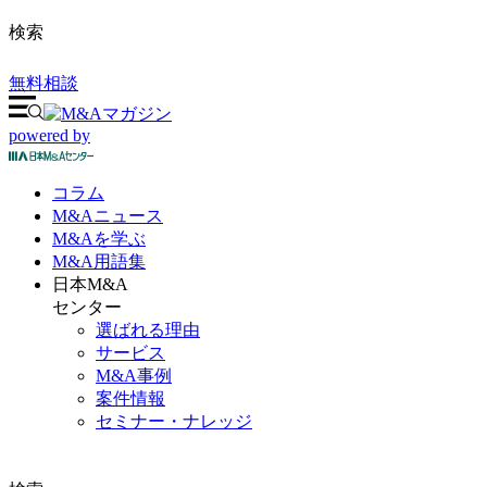
検索
無料相談
powered by
コラム
M&A
ニュース
M&Aを
学ぶ
M&A
用語集
日本M&A
センター
選ばれる理由
サービス
M&A事例
案件情報
セミナー・ナレッジ