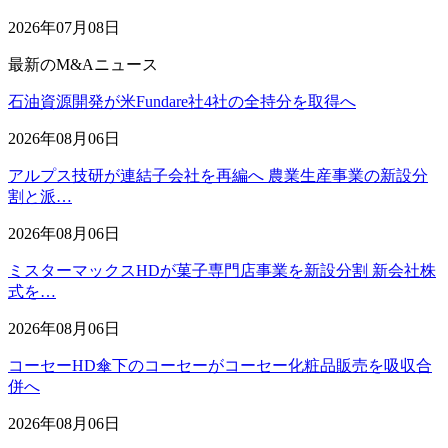
2026年07月08日
最新のM&Aニュース
石油資源開発が米Fundare社4社の全持分を取得へ
2026年08月06日
アルプス技研が連結子会社を再編へ 農業生産事業の新設分
割と派…
2026年08月06日
ミスターマックスHDが菓子専門店事業を新設分割 新会社株
式を…
2026年08月06日
コーセーHD傘下のコーセーがコーセー化粧品販売を吸収合
併へ
2026年08月06日