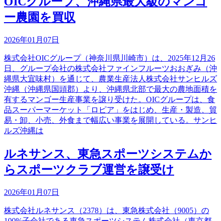
OICグループ、沖縄県最大級のマンゴ
ー農園を買収
2026年01月07日
株式会社OICグループ（神奈川県川崎市）は、2025年12月26
日、グループ会社の株式会社ファインフルーツおおぎみ（沖
縄県大宜味村）を通じて、農業生産法人株式会社サンヒルズ
沖縄（沖縄県国頭郡）より、沖縄県北部で最大の農地面積を
有するマンゴー生産事業を譲り受けた。OICグループは、食
品スーパーマーケット「ロピア」をはじめ、生産・製造、貿
易・卸、小売、外食まで幅広い事業を展開している。サンヒ
ルズ沖縄は
ルネサンス、東急スポーツシステムか
らスポーツクラブ運営を譲受け
2026年01月07日
株式会社ルネサンス（2378）は、東急株式会社（9005）の
100%子会社である東急スポーツシステム株式会社（東京都