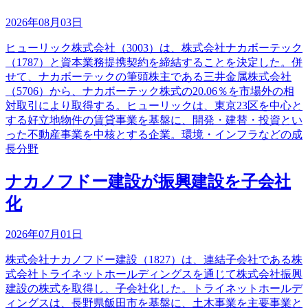
2026年08月03日
ヒューリック株式会社（3003）は、株式会社ナカボーテック
（1787）と資本業務提携契約を締結することを決定した。併
せて、ナカボーテックの筆頭株主である三井金属株式会社
（5706）から、ナカボーテック株式の20.06％を市場外の相
対取引により取得する。ヒューリックは、東京23区を中心と
する好立地物件の賃貸事業を基盤に、開発・建替・投資とい
った不動産事業を中核とする企業。環境・インフラなどの成
長分野
ナカノフドー建設が振興建設を子会社
化
2026年07月01日
株式会社ナカノフドー建設（1827）は、連結子会社である株
式会社トライネットホールディングスを通じて株式会社振興
建設の株式を取得し、子会社化した。トライネットホールデ
ィングスは、長野県飯田市を基盤に、土木事業を主要事業と