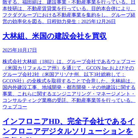
散する。福田組は、建設事業・不動産事業を行っている。日
本技研は、不動産賃貸業を行っている。目的本合併により、
フクダグループにおける不動産事業を集約をし、グループ経
営の効率化を図る。日程効力発生：2025年12月26日
大林組、米国の建設会社を買収
2025年10月17日
株式会社大林組（1802）は、グループ会社であるウェブコー
（米国カリフォルニア州）を通じて、GCON,Inc.およびその
グループ会社2社（米国アリゾナ州、以下3社総称して：
GCON社）の全株式を取得することで合意した。大林組は、
国内外建設工事、地域開発・都市開発・その他建設に関する
事業、これらに関するエンジニアリング・マネージメント・
コンサルティング業務の受託、不動産事業等を行っている。
ウェブコー
インフロニアHD、完全子会社であるイ
ンフロニアデジタルソリューションを