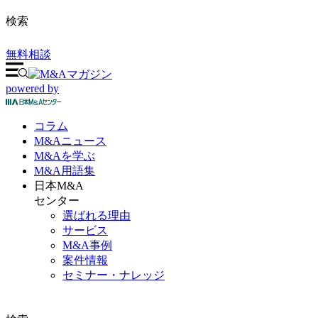
検索
無料相談
powered by
コラム
M&A
ニュース
M&Aを
学ぶ
M&A
用語集
日本M&A
センター
選ばれる理由
サービス
M&A事例
案件情報
セミナー・ナレッジ