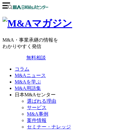
M&A・事業承継の情報を
わかりやすく発信
無料相談
コラム
M&Aニュース
M&Aを学ぶ
M&A用語集
日本M&Aセンター
選ばれる理由
サービス
M&A事例
案件情報
セミナー・ナレッジ