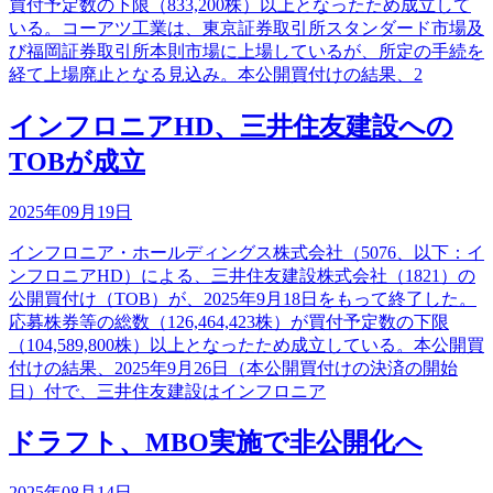
買付予定数の下限（833,200株）以上となったため成立して
いる。コーアツ工業は、東京証券取引所スタンダード市場及
び福岡証券取引所本則市場に上場しているが、所定の手続を
経て上場廃止となる見込み。本公開買付けの結果、2
インフロニアHD、三井住友建設への
TOBが成立
2025年09月19日
インフロニア・ホールディングス株式会社（5076、以下：イ
ンフロニアHD）による、三井住友建設株式会社（1821）の
公開買付け（TOB）が、2025年9月18日をもって終了した。
応募株券等の総数（126,464,423株）が買付予定数の下限
（104,589,800株）以上となったため成立している。本公開買
付けの結果、2025年9月26日（本公開買付けの決済の開始
日）付で、三井住友建設はインフロニア
ドラフト、MBO実施で非公開化へ
2025年08月14日