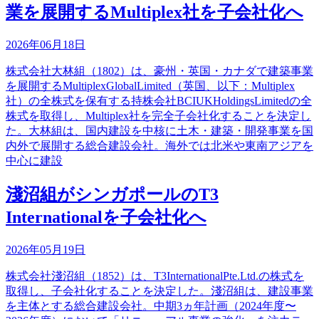
業を展開するMultiplex社を子会社化へ
2026年06月18日
株式会社大林組（1802）は、豪州・英国・カナダで建築事業
を展開するMultiplexGlobalLimited（英国、以下：Multiplex
社）の全株式を保有する持株会社BCIUKHoldingsLimitedの全
株式を取得し、Multiplex社を完全子会社化することを決定し
た。大林組は、国内建設を中核に土木・建築・開発事業を国
内外で展開する総合建設会社。海外では北米や東南アジアを
中心に建設
淺沼組がシンガポールのT3
Internationalを子会社化へ
2026年05月19日
株式会社淺沼組（1852）は、T3InternationalPte.Ltd.の株式を
取得し、子会社化することを決定した。淺沼組は、建設事業
を主体とする総合建設会社。中期3ヵ年計画（2024年度〜