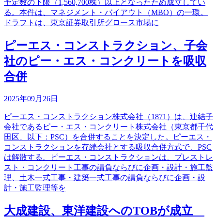
予定数の下限（1,560,700株）以上となったため成立してい
る。本件は、マネジメント・バイアウト（MBO）の一環。
ドラフトは、東京証券取引所グロース市場に
ピーエス・コンストラクション、子会
社のピー・エス・コンクリートを吸収
合併
2025年09月26日
ピーエス・コンストラクション株式会社（1871）は、連結子
会社であるピー・エス・コンクリート株式会社（東京都千代
田区、以下：PSC）を合併することを決定した。ピーエス・
コンストラクションを存続会社とする吸収合併方式で、PSC
は解散する。ピーエス・コンストラクションは、プレストレ
スト・コンクリート工事の請負ならびに企画・設計・施工監
理、土木一式工事・建築一式工事の請負ならびに企画・設
計・施工監理等を
大成建設、東洋建設へのTOBが成立