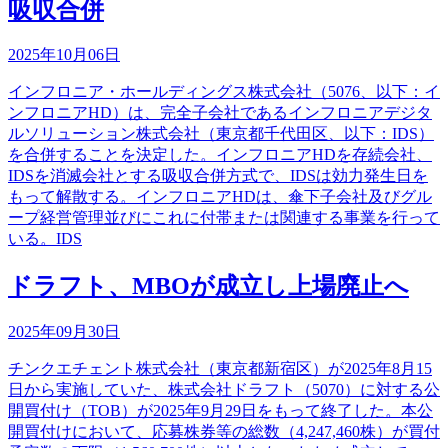
吸収合併
2025年10月06日
インフロニア・ホールディングス株式会社（5076、以下：イ
ンフロニアHD）は、完全子会社であるインフロニアデジタ
ルソリューション株式会社（東京都千代田区、以下：IDS）
を合併することを決定した。インフロニアHDを存続会社、
IDSを消滅会社とする吸収合併方式で、IDSは効力発生日を
もって解散する。インフロニアHDは、傘下子会社及びグル
ープ経営管理並びにこれに付帯または関連する事業を行って
いる。IDS
ドラフト、MBOが成立し上場廃止へ
2025年09月30日
チンクエチェント株式会社（東京都新宿区）が2025年8月15
日から実施していた、株式会社ドラフト（5070）に対する公
開買付け（TOB）が2025年9月29日をもって終了した。本公
開買付けにおいて、応募株券等の総数（4,247,460株）が買付