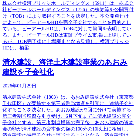
株式会社横河ブリッジホールディングス（5911）は、株式会
社ビーアールホールディングス（1726）の株券等を公開買付
け（TOB）により取得することを決定した。本公開買付け
によって、ビーアールHDを完全子会社することを目的とし
ている。ビーアールHDは、TOBに対して賛同を表明してい
る。また、ビーアールHDは東証プライム市場に上場してい
るが、TOB完了後に上場廃止となる見通し。横河ブリッジ
HDは、橋梁
清水建設、海洋土木建設事業のあおみ
建設を子会社化
2026年01月29日
清水建設株式会社（1803）は、あおみ建設株式会社（東京都
千代田区）が実施する第三者割当増資を引受け、連結子会社
化することを決定した。あおみ建設が2回に分けて実施する
第三者割当増資を引き受け、6月下旬までに清水建設の完全
子会社とする。第三者割当増資の完了後、あおみ建設の資本
金の額が清水建設の資本金の額の100分の10以上に相当し、
清水建設の特定子会社に該当することとなる。清水建設は、