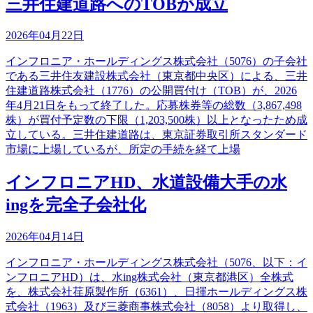
三井住建道路へのTOBが成立
2026年04月22日
インフロニア・ホールディングス株式会社（5076）の子会社
である三井住友建設株式会社（東京都中央区）による、三井
住建道路株式会社（1776）の公開買付け（TOB）が、2026
年4月21日をもって終了した。応募株券等の総数（3,867,498
株）が買付予定数の下限（1,203,500株）以上となったため成
立している。三井住建道路は、東京証券取引所スタンダード
市場に上場しているが、所定の手続を経て上場
インフロニアHD、水道設備大手の水
ingを完全子会社化
2026年04月14日
インフロニア・ホールディングス株式会社（5076、以下：イ
ンフロニアHD）は、水ing株式会社（東京都港区）全株式
を、株式会社荏原製作所（6361）、日揮ホールディングス株
式会社（1963）及び三菱商事株式会社（8058）より取得し、