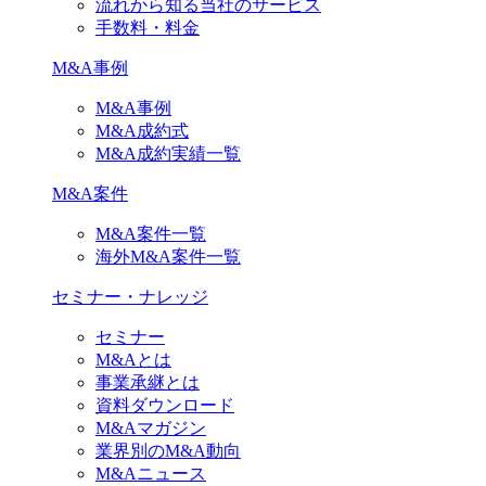
流れから知る当社のサービス
手数料・料金
M&A事例
M&A事例
M&A成約式
M&A成約実績一覧
M&A案件
M&A案件一覧
海外M&A案件一覧
セミナー・ナレッジ
セミナー
M&Aとは
事業承継とは
資料ダウンロード
M&Aマガジン
業界別のM&A動向
M&Aニュース