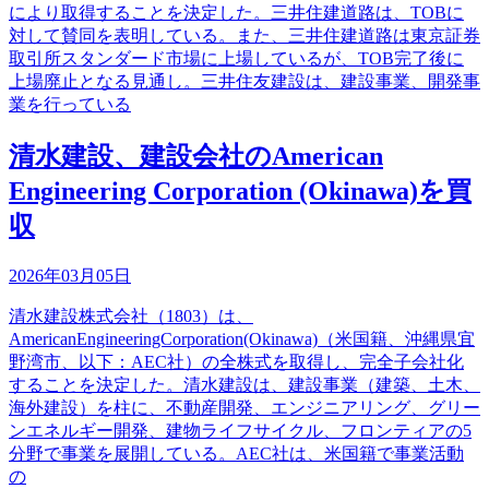
により取得することを決定した。三井住建道路は、TOBに
対して賛同を表明している。また、三井住建道路は東京証券
取引所スタンダード市場に上場しているが、TOB完了後に
上場廃止となる見通し。三井住友建設は、建設事業、開発事
業を行っている
清水建設、建設会社のAmerican
Engineering Corporation (Okinawa)を買
収
2026年03月05日
清水建設株式会社（1803）は、
AmericanEngineeringCorporation(Okinawa)（米国籍、沖縄県宜
野湾市、以下：AEC社）の全株式を取得し、完全子会社化
することを決定した。清水建設は、建設事業（建築、土木、
海外建設）を柱に、不動産開発、エンジニアリング、グリー
ンエネルギー開発、建物ライフサイクル、フロンティアの5
分野で事業を展開している。AEC社は、米国籍で事業活動
の