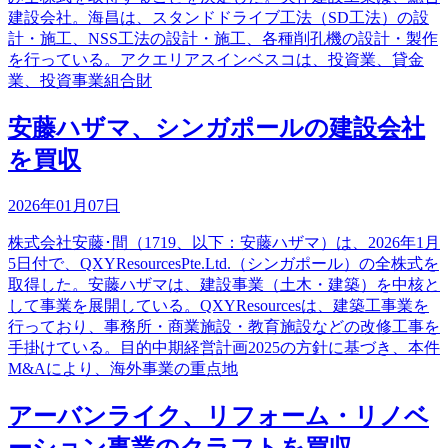
建設会社。海昌は、スタンドドライブ工法（SD工法）の設
計・施工、NSS工法の設計・施工、各種削孔機の設計・製作
を行っている。アクエリアスインベスコは、投資業、貸金
業、投資事業組合財
安藤ハザマ、シンガポールの建設会社
を買収
2026年01月07日
株式会社安藤･間（1719、以下：安藤ハザマ）は、2026年1月
5日付で、QXYResourcesPte.Ltd.（シンガポール）の全株式を
取得した。安藤ハザマは、建設事業（土木・建築）を中核と
して事業を展開している。QXYResourcesは、建築工事業を
行っており、事務所・商業施設・教育施設などの改修工事を
手掛けている。目的中期経営計画2025の方針に基づき、本件
M&Aにより、海外事業の重点地
アーバンライク、リフォーム・リノベ