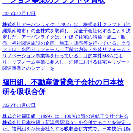
ーション事業のクラフトを買収
2025年12月12日
株式会社アーバンライク（2992）は、株式会社クラフト（沖
縄県南城市）の全株式を取得し、完全子会社化することを決
定した。アーバンライクは、戸建て住宅の請負・施工・販
売、福祉関連施設の企画・施工・販売等を行っている。クラ
フトは、水回りリフォーム、店舗の内装・外装リフォーム・
リノベーション事業等を行っている。目的本件M&Aによ
り、リフォーム事業に参入し、沖縄における住宅やリゾート
関連事業とのシナジーを
福田組、不動産賃貸業子会社の日本技
研を吸収合併
2025年11月07日
株式会社福田組（1899）は、100％出資の連結子会社である
株式会社日本技研（新潟県新潟市）を合併することを決定し
た。福田組を存続会社とする吸収合併方式で、日本技研は解