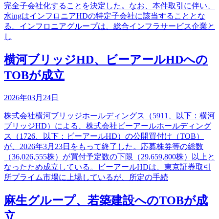
完全子会社化することを決定した。なお、本件取引に伴い、
水ingはインフロニアHDの特定子会社に該当することとな
る。インフロニアグループは、総合インフラサービス企業と
し
横河ブリッジHD、ビーアールHDへの
TOBが成立
2026年03月24日
株式会社横河ブリッジホールディングス（5911、以下：横河
ブリッジHD）による、株式会社ビーアールホールディング
ス（1726、以下：ビーアールHD）の公開買付け（TOB）
が、2026年3月23日をもって終了した。応募株券等の総数
（36,026,555株）が買付予定数の下限（29,659,800株）以上と
なったため成立している。ビーアールHDは、東京証券取引
所プライム市場に上場しているが、所定の手続
麻生グループ、若築建設へのTOBが成
立