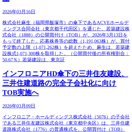
2026年03月16日
株式会社麻生（福岡県飯塚市）の傘下であるACVEホールデ
ィングス合同会社（東京都千代田区）を通じた、若築建設株
式会社（1888）の公開買付け（TOB）が、2026年3月13日を
もって終了した。応募株券等の総数（1,191,063株）が、買付
予定数の上限（1,071,262株）を超えたため、麻生は、若築建
設株式1,071,300株を取得した。（公開買付後の所有権割合：
50.67％）若築建設は、東京証
インフロニアHD傘下の三井住友建設、
三井住建道路の完全子会社化に向け
TOB実施へ
2026年03月09日
インフロニア・ホールディングス株式会社（5076）の子会社
である三井住友建設株式会社（東京都中央区）は、三井住建
道路株式会社（1776）の普通株式を、公開買付け（TOB）