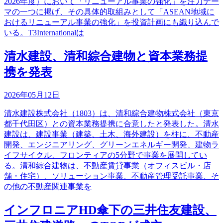
2026年度）において「リニューアル事業の強化」を注力テー
マの一つに掲げ、その具体的取組みとして「ASEAN地域に
おけるリニューアル事業の強化」を投資計画にも織り込んで
いる。T3Internationalは
清水建設、清和綜合建物と資本業務提
携を発表
2026年05月12日
清水建設株式会社（1803）は、清和綜合建物株式会社（東京
都千代田区）との資本業務提携に合意したと発表した。清水
建設は、建設事業（建築、土木、海外建設）を柱に、不動産
開発、エンジニアリング、グリーンエネルギー開発、建物ラ
イフサイクル、フロンティアの5分野で事業を展開してい
る。清和綜合建物は、不動産賃貸事業（オフィスビル・店
舗・住宅）、ソリューション事業、不動産管理受託事業、そ
の他の不動産関連事業を
インフロニアHD傘下の三井住友建設、