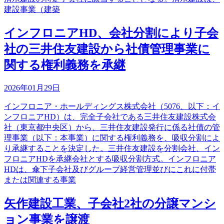
建設事業（建築
インフロニアHD、会社分割により子会
社の三井住友建設から社債管理事業に
関する権利義務を承継
2026年01月29日
インフロニア・ホールディングス株式会社（5076、以下：イ
ンフロニアHD）は、完全子会社である三井住友建設株式会
社（東京都中央区）から、三井住友建設発行に係る社債の管
理事業（以下：本事業）に関する権利義務を、吸収分割によ
り承継することを決定した。三井住友建設を分割会社、イン
フロニアHDを承継会社とする吸収分割方式。インフロニア
HDは、傘下子会社及びグループ経営管理並びにこれに付帯
または関連する事業
矢作建設工業、子会社2社の分譲マンシ
ョン事業を譲渡