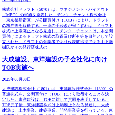
株式会社ドラフト（5070）は、マネジメント・バイアウト
（MBO）の実施を発表した。チンクエチェント株式会社
（東京都新宿区）が公開買付け（TOB）により、ドラフト
の株券等を取得する。一連の手続きが完了すれば、ドラフト
株式は上場廃止となる見通し。チンクエチェントは、本公開
買付けによるドラフト株式の取得及び所有等を目的として設
立された。ドラフトの創業者であり代表取締役である山下泰
樹氏がその発行済株式の
大成建設、東洋建設の子会社化に向け
TOB実施へ
2025年08月08日
大成建設株式会社（1801）は、東洋建設株式会社（1890）の
普通株式を、公開買付け（TOB）により取得することを決
定した。東洋建設は、TOBに対して賛同を表明している。
TOB完了後、東洋建設株式は上場廃止となる見通し。大成
建設は、土木事業、建築事業、開発事業等を行っている。東