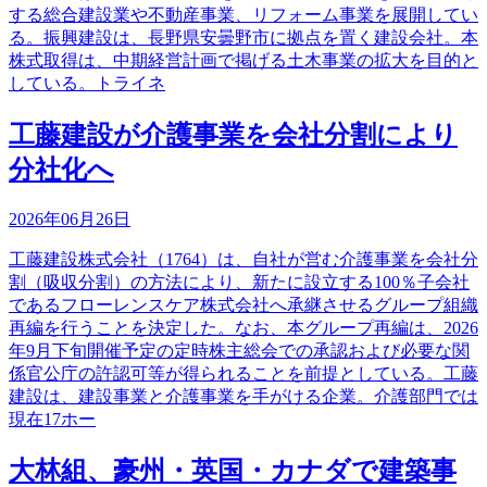
する総合建設業や不動産事業、リフォーム事業を展開してい
る。振興建設は、長野県安曇野市に拠点を置く建設会社。本
株式取得は、中期経営計画で掲げる土木事業の拡大を目的と
している。トライネ
工藤建設が介護事業を会社分割により
分社化へ
2026年06月26日
工藤建設株式会社（1764）は、自社が営む介護事業を会社分
割（吸収分割）の方法により、新たに設立する100％子会社
であるフローレンスケア株式会社へ承継させるグループ組織
再編を行うことを決定した。なお、本グループ再編は、2026
年9月下旬開催予定の定時株主総会での承認および必要な関
係官公庁の許認可等が得られることを前提としている。工藤
建設は、建設事業と介護事業を手がける企業。介護部門では
現在17ホー
大林組、豪州・英国・カナダで建築事