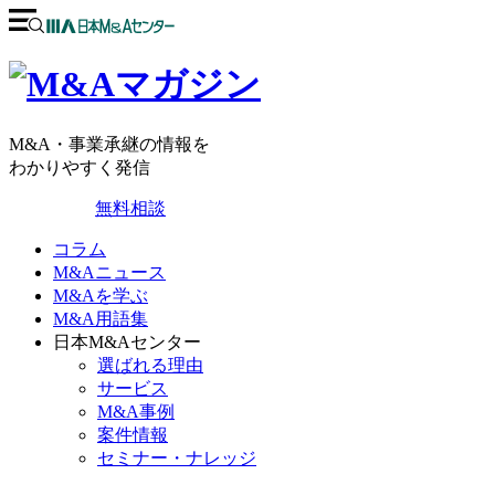
M&A・事業承継の情報を
わかりやすく発信
無料相談
コラム
M&Aニュース
M&Aを学ぶ
M&A用語集
日本M&Aセンター
選ばれる理由
サービス
M&A事例
案件情報
セミナー・ナレッジ