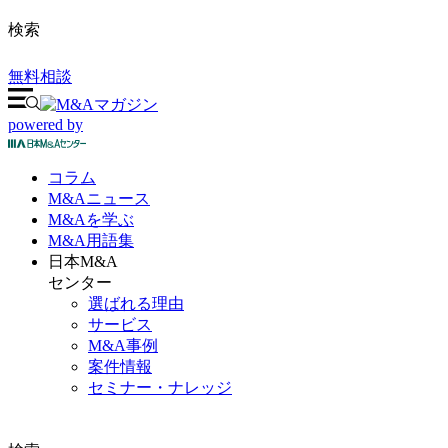
検索
無料相談
powered by
コラム
M&A
ニュース
M&Aを
学ぶ
M&A
用語集
日本M&A
センター
選ばれる理由
サービス
M&A事例
案件情報
セミナー・ナレッジ