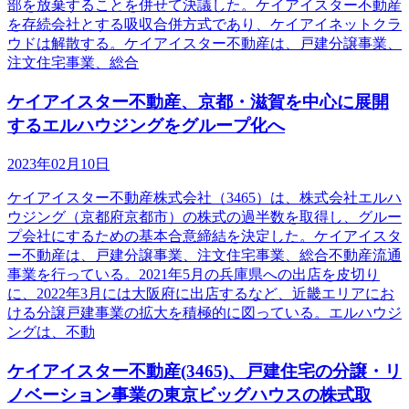
部を放棄することを併せて決議した。ケイアイスター不動産
を存続会社とする吸収合併方式であり、ケイアイネットクラ
ウドは解散する。ケイアイスター不動産は、戸建分譲事業、
注文住宅事業、総合
ケイアイスター不動産、京都・滋賀を中心に展開
するエルハウジングをグループ化へ
2023年02月10日
ケイアイスター不動産株式会社（3465）は、株式会社エルハ
ウジング（京都府京都市）の株式の過半数を取得し、グルー
プ会社にするための基本合意締結を決定した。ケイアイスタ
ー不動産は、戸建分譲事業、注文住宅事業、総合不動産流通
事業を行っている。2021年5月の兵庫県への出店を皮切り
に、2022年3月には大阪府に出店するなど、近畿エリアにお
ける分譲戸建事業の拡大を積極的に図っている。エルハウジ
ングは、不動
ケイアイスター不動産(3465)、戸建住宅の分譲・リ
ノベーション事業の東京ビッグハウスの株式取