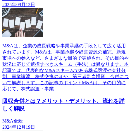
2025年09月12日
M&Aは、企業の成長戦略や事業承継の手段として広く活用
されています。M&Aは、事業承継や経営資源の補完、新規
市場への参入など、さまざまな目的で実施され、その目的や
状況に応じて選択すべきスキーム（手法）は異なります。本
記事では、代表的なM&Aスキームである株式譲渡や会社分
割、事業譲渡、株式交換のほか、第三者割当増資、合併につ
いて解説します。この記事のポイントM&Aは、その目的に
応じて、株式譲渡・事業
吸収合併とは？メリット・デメリット、流れを詳
しく解説
M&A全般
2024年12月19日