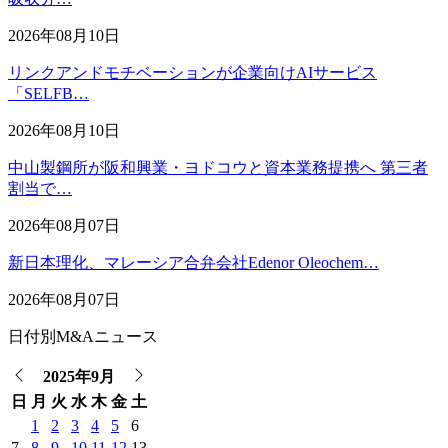
2026年08月10日
リンクアンドモチベーションが企業向けAIサービス
「SELFB…
2026年08月10日
中山製鋼所が阪和興業・ヨドコウと資本業務提携へ 第三者
割当で…
2026年08月07日
新日本理化、マレーシア合弁会社Edenor Oleochem…
2026年08月07日
日付別M&Aニュース
2025年9月
日
月
火
水
木
金
土
1
2
3
4
5
6
7
8
9
10
11
12
13