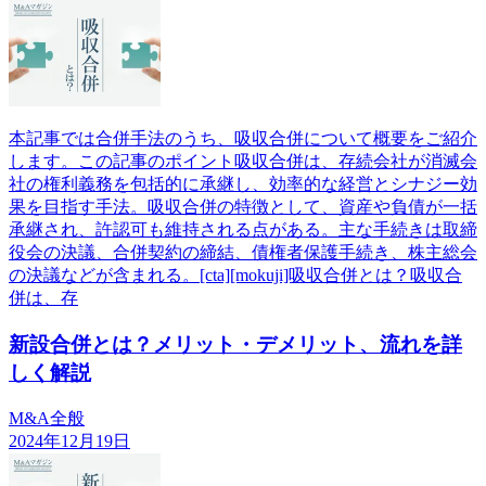
本記事では合併手法のうち、吸収合併について概要をご紹介
します。この記事のポイント吸収合併は、存続会社が消滅会
社の権利義務を包括的に承継し、効率的な経営とシナジー効
果を目指す手法。吸収合併の特徴として、資産や負債が一括
承継され、許認可も維持される点がある。主な手続きは取締
役会の決議、合併契約の締結、債権者保護手続き、株主総会
の決議などが含まれる。[cta][mokuji]吸収合併とは？吸収合
併は、存
新設合併とは？メリット・デメリット、流れを詳
しく解説
M&A全般
2024年12月19日