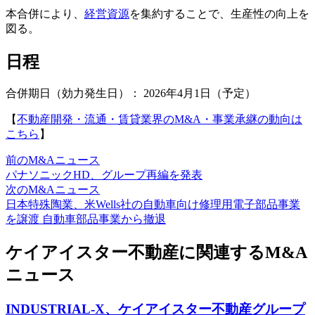
本合併により、
経営資源
を集約することで、生産性の向上を
図る。
日程
合併期日（効力発生日）： 2026年4月1日（予定）
【
不動産開発・流通・賃貸業界のM&A・事業承継の動向は
こちら
】
前のM&Aニュース
パナソニックHD、グループ再編を発表
次のM&Aニュース
日本特殊陶業、米Wells社の自動車向け修理用電子部品事業
を譲渡 自動車部品事業から撤退
ケイアイスター不動産に関連するM&A
ニュース
INDUSTRIAL-X、ケイアイスター不動産グループ