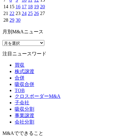
14
15
16
17
18
19
20
21
22
23
24
25
26
27
28
29
30
月別M&Aニュース
注目ニュースワード
買収
株式譲渡
合併
吸収合併
TOB
クロスボーダーM&A
子会社
吸収分割
事業譲渡
会社分割
M&Aでできること