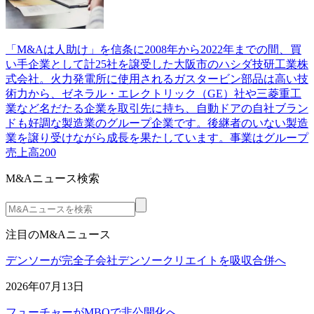
「M&Aは人助け」を信条に2008年から2022年までの間、買
い手企業として計25社を譲受した大阪市のハシダ技研工業株
式会社。火力発電所に使用されるガスタービン部品は高い技
術力から、ゼネラル・エレクトリック（GE）社や三菱重工
業など名だたる企業を取引先に持ち、自動ドアの自社ブラン
ドも好調な製造業のグループ企業です。後継者のいない製造
業を譲り受けながら成長を果たしています。事業はグループ
売上高200
M&Aニュース検索
注目のM&Aニュース
デンソーが完全子会社デンソークリエイトを吸収合併へ
2026年07月13日
フューチャーがMBOで非公開化へ