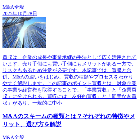
M&A全般
2025年10月28日
買収は、企業の成長や事業承継の手法として広く活用されて
います。売り手側にも買い手側にもメリットがある一方で、
リスクもあるため注意が必要です。本記事では、買収と合
併、M&Aの違いをはじめ、買収の種類やプロセスをわかり
やすく解説します。この記事のポイント買収とは、対象企業
の事業や経営権を取得することで、「事業買収」と「企業買
収」に分けられる。買収には「友好的買収」と「同意なき買
収」があり、一般的に中小
M&Aのスキームの種類とは？それぞれの特徴やメ
リット、選び方を解説
M&A全般