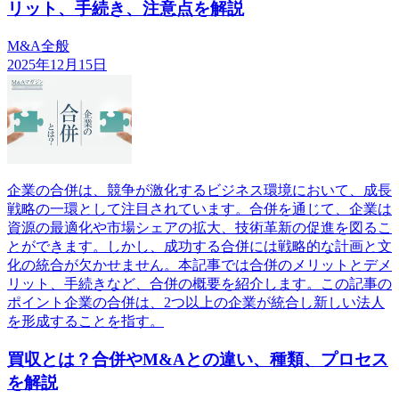
リット、手続き、注意点を解説
M&A全般
2025年12月15日
企業の合併は、競争が激化するビジネス環境において、成長
戦略の一環として注目されています。合併を通じて、企業は
資源の最適化や市場シェアの拡大、技術革新の促進を図るこ
とができます。しかし、成功する合併には戦略的な計画と文
化の統合が欠かせません。本記事では合併のメリットとデメ
リット、手続きなど、合併の概要を紹介します。この記事の
ポイント企業の合併は、2つ以上の企業が統合し新しい法人
を形成することを指す。
買収とは？合併やM&Aとの違い、種類、プロセス
を解説