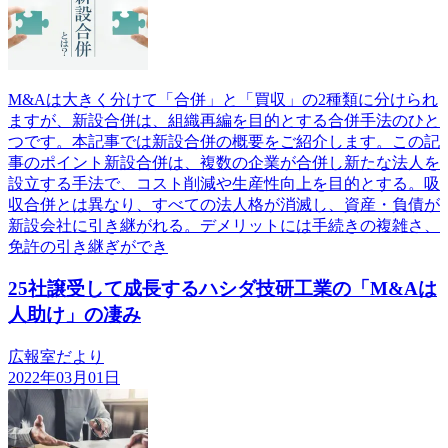
M&Aは大きく分けて「合併」と「買収」の2種類に分けられ
ますが、新設合併は、組織再編を目的とする合併手法のひと
つです。本記事では新設合併の概要をご紹介します。この記
事のポイント新設合併は、複数の企業が合併し新たな法人を
設立する手法で、コスト削減や生産性向上を目的とする。吸
収合併とは異なり、すべての法人格が消滅し、資産・負債が
新設会社に引き継がれる。デメリットには手続きの複雑さ、
免許の引き継ぎができ
25社譲受して成長するハシダ技研工業の「M&Aは
人助け」の凄み
広報室だより
2022年03月01日