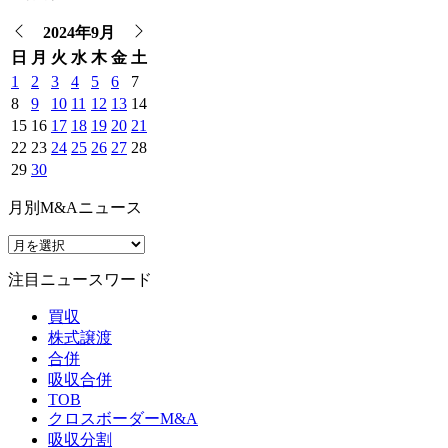
2024年9月
日
月
火
水
木
金
土
1
2
3
4
5
6
7
8
9
10
11
12
13
14
15
16
17
18
19
20
21
22
23
24
25
26
27
28
29
30
月別M&Aニュース
注目ニュースワード
買収
株式譲渡
合併
吸収合併
TOB
クロスボーダーM&A
吸収分割