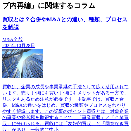
プ内再編」に関連するコラム
買収とは？合併やM&Aとの違い、種類、プロセス
を解説
M&A全般
2025年10月28日
買収は、企業の成長や事業承継の手法として広く活用されて
います。売り手側にも買い手側にもメリットがある一方で、
リスクもあるため注意が必要です。本記事では、買収と合
併、M&Aの違いをはじめ、買収の種類やプロセスをわかり
やすく解説します。この記事のポイント買収とは、対象企業
の事業や経営権を取得することで、「事業買収」と「企業買
収」に分けられる。買収には「友好的買収」と「同意なき買
収」があり、一般的に中小