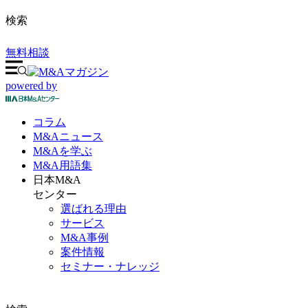
検索
無料相談
powered by
コラム
M&A
ニュース
M&Aを
学ぶ
M&A
用語集
日本M&A
センター
選ばれる理由
サービス
M&A事例
案件情報
セミナー・ナレッジ