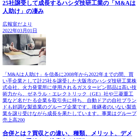
25社譲受して成長するハシダ技研工業の「M&Aは
人助け」の凄み
広報室だより
2022年03月01日
「M&Aは人助け」を信条に2008年から2022年までの間、買
い手企業として計25社を譲受した大阪市のハシダ技研工業株
式会社。火力発電所に使用されるガスタービン部品は高い技
術力から、ゼネラル・エレクトリック（GE）社や三菱重工
業など名だたる企業を取引先に持ち、自動ドアの自社ブラン
ドも好調な製造業のグループ企業です。後継者のいない製造
業を譲り受けながら成長を果たしています。事業はグループ
売上高200
合併とは？買収との違い、種類、メリット、デメ