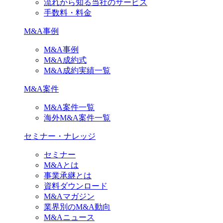
流れから知る当社のサービス
手数料・料金
M&A事例
M&A事例
M&A成約式
M&A成約実績一覧
M&A案件
M&A案件一覧
海外M&A案件一覧
セミナー・ナレッジ
セミナー
M&Aとは
事業承継とは
資料ダウンロード
M&Aマガジン
業界別のM&A動向
M&Aニュース