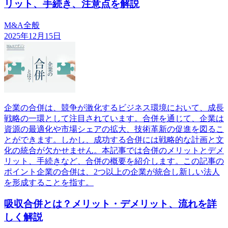
リット、手続き、注意点を解説
M&A全般
2025年12月15日
企業の合併は、競争が激化するビジネス環境において、成長
戦略の一環として注目されています。合併を通じて、企業は
資源の最適化や市場シェアの拡大、技術革新の促進を図るこ
とができます。しかし、成功する合併には戦略的な計画と文
化の統合が欠かせません。本記事では合併のメリットとデメ
リット、手続きなど、合併の概要を紹介します。この記事の
ポイント企業の合併は、2つ以上の企業が統合し新しい法人
を形成することを指す。
吸収合併とは？メリット・デメリット、流れを詳
しく解説