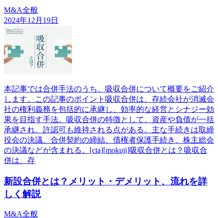
M&A全般
2024年12月19日
本記事では合併手法のうち、吸収合併について概要をご紹介
します。この記事のポイント吸収合併は、存続会社が消滅会
社の権利義務を包括的に承継し、効率的な経営とシナジー効
果を目指す手法。吸収合併の特徴として、資産や負債が一括
承継され、許認可も維持される点がある。主な手続きは取締
役会の決議、合併契約の締結、債権者保護手続き、株主総会
の決議などが含まれる。[cta][mokuji]吸収合併とは？吸収合
併は、存
新設合併とは？メリット・デメリット、流れを詳
しく解説
M&A全般