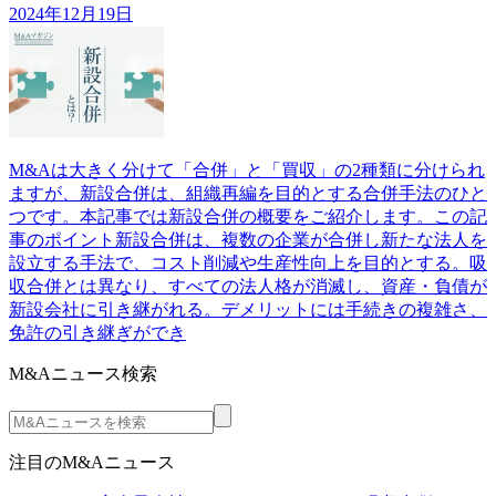
2024年12月19日
M&Aは大きく分けて「合併」と「買収」の2種類に分けられ
ますが、新設合併は、組織再編を目的とする合併手法のひと
つです。本記事では新設合併の概要をご紹介します。この記
事のポイント新設合併は、複数の企業が合併し新たな法人を
設立する手法で、コスト削減や生産性向上を目的とする。吸
収合併とは異なり、すべての法人格が消滅し、資産・負債が
新設会社に引き継がれる。デメリットには手続きの複雑さ、
免許の引き継ぎができ
M&Aニュース検索
注目のM&Aニュース