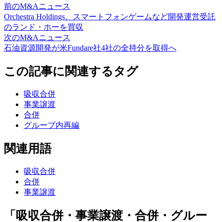
前のM&Aニュース
Orchestra Holdings、スマートフォンゲームなど開発運営受託
のランド・ホーを買収
次のM&Aニュース
石油資源開発が米Fundare社4社の全持分を取得へ
この記事に関連するタグ
吸収合併
事業譲渡
合併
グループ内再編
関連用語
吸収合併
合併
事業譲渡
「吸収合併・事業譲渡・合併・グルー