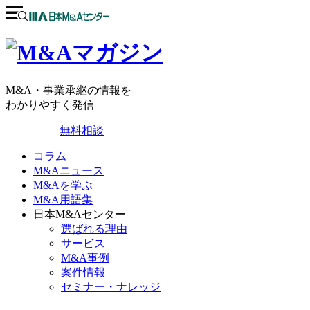
M&A・事業承継の情報を
わかりやすく発信
無料相談
コラム
M&Aニュース
M&Aを学ぶ
M&A用語集
日本M&Aセンター
選ばれる理由
サービス
M&A事例
案件情報
セミナー・ナレッジ