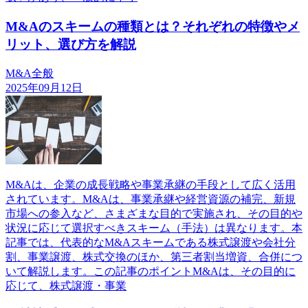
M&Aのスキームの種類とは？それぞれの特徴やメ
リット、選び方を解説
M&A全般
2025年09月12日
M&Aは、企業の成長戦略や事業承継の手段として広く活用
されています。M&Aは、事業承継や経営資源の補完、新規
市場への参入など、さまざまな目的で実施され、その目的や
状況に応じて選択すべきスキーム（手法）は異なります。本
記事では、代表的なM&Aスキームである株式譲渡や会社分
割、事業譲渡、株式交換のほか、第三者割当増資、合併につ
いて解説します。この記事のポイントM&Aは、その目的に
応じて、株式譲渡・事業