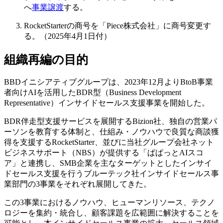
へ
事業譲渡
する。
RocketStarterの商号を「Piece株式会社」に商号変更す
る。（2025年4月1日付）
組織再編の目的
BBDイニシアティブグループは、2023年12月よりBtoB事業
者向けAIを活用したBDR型（Business Development
Representative）インサイドセールス支援事業を開始した。
BDR伴走型支援サービスを展開するBizion社、独自の営業パ
ーソンを教育する体制と、仕組み・ノウハウで良質な商談獲
得を支援するRocketStarter、並びに当社グループ会社ネット
ビジネスサポート（NBS）が提供する「ぱぱっとAIスコ
ア」と連携し、SMB企業を主なターゲットとしたインサイ
ドセールス支援を行うブルーテック社インサイドセールス事
業部門の3事業をそれぞれ展開してきた。
この3事業におけるノウハウ、ヒューマンリソース、テクノ
ロジーを集約・統合し、顧客課題を広範囲に解決することを