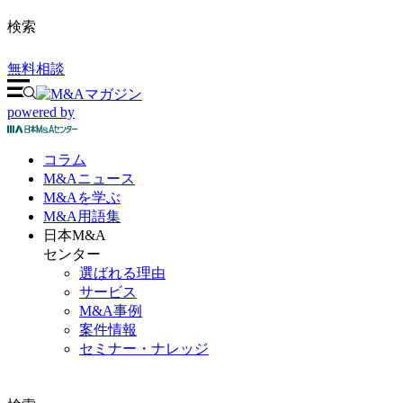
検索
無料相談
powered by
コラム
M&A
ニュース
M&Aを
学ぶ
M&A
用語集
日本M&A
センター
選ばれる理由
サービス
M&A事例
案件情報
セミナー・ナレッジ