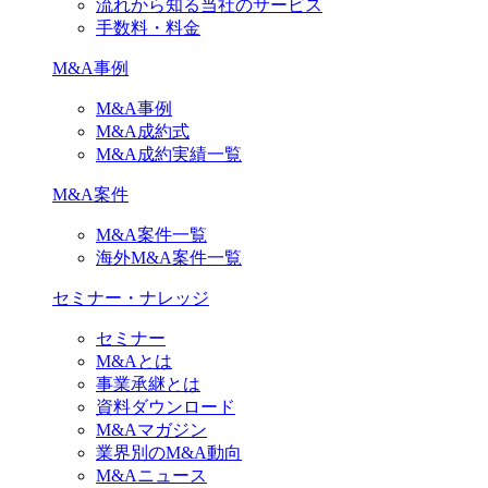
流れから知る当社のサービス
手数料・料金
M&A事例
M&A事例
M&A成約式
M&A成約実績一覧
M&A案件
M&A案件一覧
海外M&A案件一覧
セミナー・ナレッジ
セミナー
M&Aとは
事業承継とは
資料ダウンロード
M&Aマガジン
業界別のM&A動向
M&Aニュース