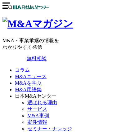
M&A・事業承継の情報を
わかりやすく発信
無料相談
コラム
M&Aニュース
M&Aを学ぶ
M&A用語集
日本M&Aセンター
選ばれる理由
サービス
M&A事例
案件情報
セミナー・ナレッジ