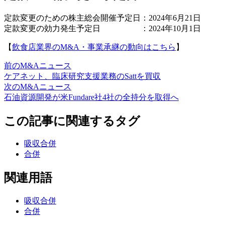
定款変更のための株主総会開催予定日：2024年6月21日
定款変更の効力発生予定日 ：2024年10月1日
【
飲食店業界のM&A・事業承継の動向はこちら
】
前のM&Aニュース
ケアネット、臨床研究支援業務のSattを買収
次のM&Aニュース
石油資源開発が米Fundare社4社の全持分を取得へ
この記事に関連するタグ
吸収合併
合併
関連用語
吸収合併
合併