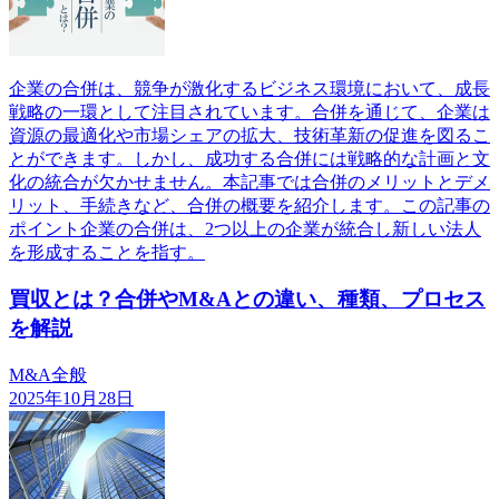
企業の合併は、競争が激化するビジネス環境において、成長
戦略の一環として注目されています。合併を通じて、企業は
資源の最適化や市場シェアの拡大、技術革新の促進を図るこ
とができます。しかし、成功する合併には戦略的な計画と文
化の統合が欠かせません。本記事では合併のメリットとデメ
リット、手続きなど、合併の概要を紹介します。この記事の
ポイント企業の合併は、2つ以上の企業が統合し新しい法人
を形成することを指す。
買収とは？合併やM&Aとの違い、種類、プロセス
を解説
M&A全般
2025年10月28日