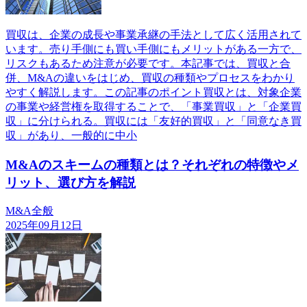
買収は、企業の成長や事業承継の手法として広く活用されて
います。売り手側にも買い手側にもメリットがある一方で、
リスクもあるため注意が必要です。本記事では、買収と合
併、M&Aの違いをはじめ、買収の種類やプロセスをわかり
やすく解説します。この記事のポイント買収とは、対象企業
の事業や経営権を取得することで、「事業買収」と「企業買
収」に分けられる。買収には「友好的買収」と「同意なき買
収」があり、一般的に中小
M&Aのスキームの種類とは？それぞれの特徴やメ
リット、選び方を解説
M&A全般
2025年09月12日