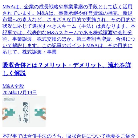
M&Aは、企業の成長戦略や事業承継の手段として広く活用
されています。M&Aは、事業承継や経営資源の補完、新規
市場への参入など、さまざまな目的で実施され、その目的や
状況に応じて選択すべきスキーム（手法）は異なります。本
記事では、代表的なM&Aスキームである株式譲渡や会社分
割、事業譲渡、株式交換のほか、第三者割当増資、合併につ
いて解説します。この記事のポイントM&Aは、その目的に
応じて、株式譲渡・事業
吸収合併とは？メリット・デメリット、流れを詳
しく解説
M&A全般
2024年12月19日
本記事では合併手法のうち、吸収合併について概要をご紹介