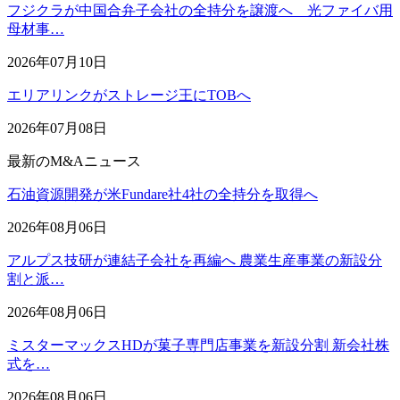
フジクラが中国合弁子会社の全持分を譲渡へ 光ファイバ用
母材事…
2026年07月10日
エリアリンクがストレージ王にTOBへ
2026年07月08日
最新のM&Aニュース
石油資源開発が米Fundare社4社の全持分を取得へ
2026年08月06日
アルプス技研が連結子会社を再編へ 農業生産事業の新設分
割と派…
2026年08月06日
ミスターマックスHDが菓子専門店事業を新設分割 新会社株
式を…
2026年08月06日