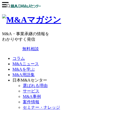
M&A・事業承継の情報を
わかりやすく発信
無料相談
コラム
M&Aニュース
M&Aを学ぶ
M&A用語集
日本M&Aセンター
選ばれる理由
サービス
M&A事例
案件情報
セミナー・ナレッジ