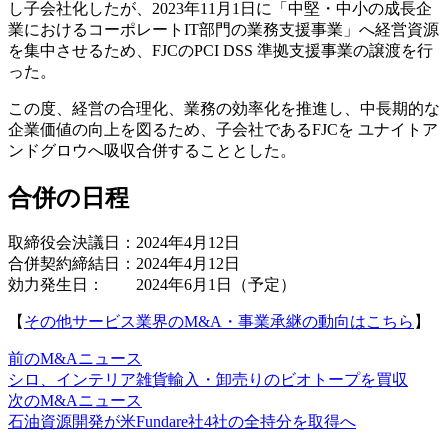
し子会社化したが、2023年11月1日に「中堅・中小の成長企
業におけるコーポレートIT部門の業務支援事業」へ経営資源
を集中させるため、FJCのPCI DSS 準拠支援事業の譲渡を行
った。
この度、経営の合理化、業務の効率化を推進し、中長期的な
企業価値の向上を図るため、子会社であるFJCを ユナイトア
ンドグロウへ吸収合併することとした。
合併の日程
取締役会決議日：2024年4月12日
合併契約締結日：2024年4月12日
効力発生日： 2024年6月1日（予定）
【
その他サービス業界のM&A・事業承継の動向はこちら
】
前のM&Aニュース
シロ、インテリア雑貨輸入・卸売りのビオトープを買収
次のM&Aニュース
石油資源開発が米Fundare社4社の全持分を取得へ