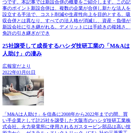
つです。本記事では新設合併の概要をご紹介します。この記
事のポイント新設合併は、複数の企業が合併し新たな法人を
設立する手法で、コスト削減や生産性向上を目的とする。吸
収合併とは異なり、すべての法人格が消滅し、資産・負債が
新設会社に引き継がれる。デメリットには手続きの複雑さ、
免許の引き継ぎができ
25社譲受して成長するハシダ技研工業の「M&Aは
人助け」の凄み
広報室だより
2022年03月01日
「M&Aは人助け」を信条に2008年から2022年までの間、買
い手企業として計25社を譲受した大阪市のハシダ技研工業株
式会社。火力発電所に使用されるガスタービン部品は高い技
術力から、ゼネラル・エレクトリック（GE）社や三菱重工