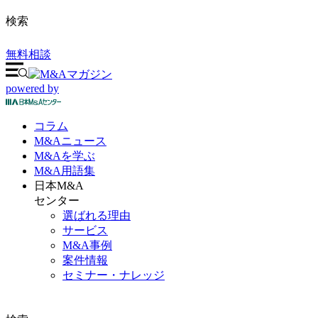
検索
無料相談
powered by
コラム
M&A
ニュース
M&Aを
学ぶ
M&A
用語集
日本M&A
センター
選ばれる理由
サービス
M&A事例
案件情報
セミナー・ナレッジ