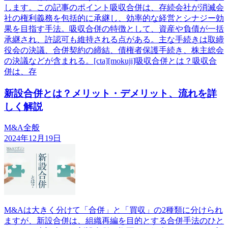
します。この記事のポイント吸収合併は、存続会社が消滅会
社の権利義務を包括的に承継し、効率的な経営とシナジー効
果を目指す手法。吸収合併の特徴として、資産や負債が一括
承継され、許認可も維持される点がある。主な手続きは取締
役会の決議、合併契約の締結、債権者保護手続き、株主総会
の決議などが含まれる。[cta][mokuji]吸収合併とは？吸収合
併は、存
新設合併とは？メリット・デメリット、流れを詳
しく解説
M&A全般
2024年12月19日
M&Aは大きく分けて「合併」と「買収」の2種類に分けられ
ますが、新設合併は、組織再編を目的とする合併手法のひと