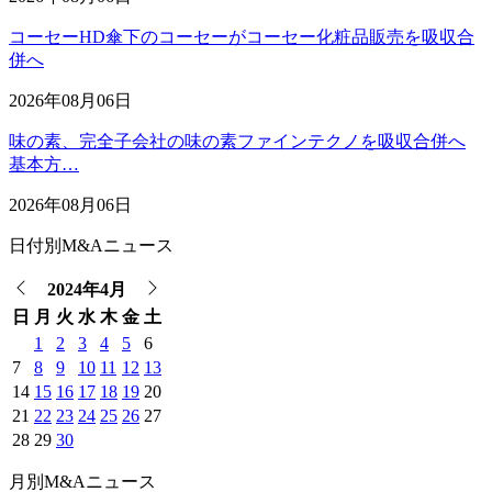
コーセーHD傘下のコーセーがコーセー化粧品販売を吸収合
併へ
2026年08月06日
味の素、完全子会社の味の素ファインテクノを吸収合併へ
基本方…
2026年08月06日
日付別M&Aニュース
2024年4月
日
月
火
水
木
金
土
1
2
3
4
5
6
7
8
9
10
11
12
13
14
15
16
17
18
19
20
21
22
23
24
25
26
27
28
29
30
月別M&Aニュース