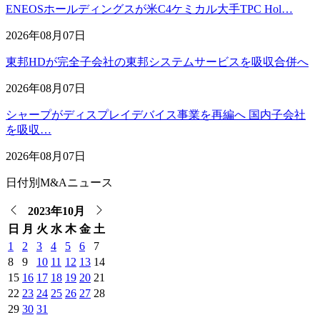
ENEOSホールディングスが米C4ケミカル大手TPC Hol…
2026年08月07日
東邦HDが完全子会社の東邦システムサービスを吸収合併へ
2026年08月07日
シャープがディスプレイデバイス事業を再編へ 国内子会社
を吸収…
2026年08月07日
日付別M&Aニュース
2023年10月
日
月
火
水
木
金
土
1
2
3
4
5
6
7
8
9
10
11
12
13
14
15
16
17
18
19
20
21
22
23
24
25
26
27
28
29
30
31