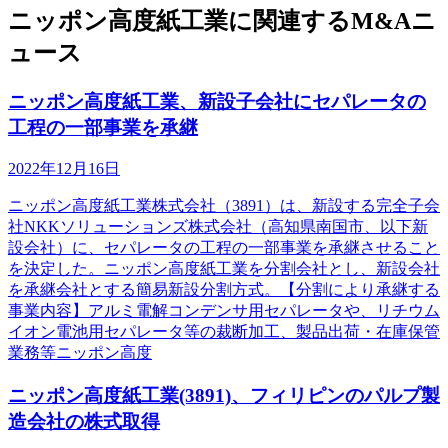
ニッポン高度紙工業に関連するM&Aニ
ュース
ニッポン高度紙工業、新設子会社にセパレータの
工程の一部事業を承継
2022年12月16日
ニッポン高度紙工業株式会社（3891）は、新設する完全子会
社NKKソリューションズ株式会社（高知県南国市、以下新
設会社）に、セパレータの工程の一部事業を承継させること
を決定した。ニッポン高度紙工業を分割会社とし、新設会社
を承継会社とする簡易新設分割方式。【分割により承継する
事業内容】アルミ電解コンデンサ用セパレータや、リチウム
イオン電池用セパレータ等の裁断加工、製品出荷・在庫保管
業務等ニッポン高度
ニッポン高度紙工業(3891)、フィリピンのパルプ製
造会社の株式取得