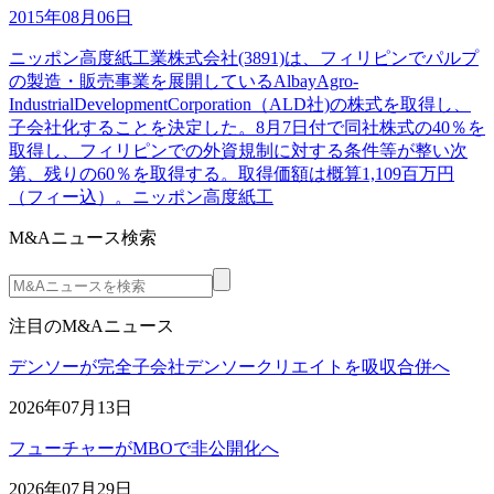
2015年08月06日
ニッポン高度紙工業株式会社(3891)は、フィリピンでパルプ
の製造・販売事業を展開しているAlbayAgro-
IndustrialDevelopmentCorporation（ALD社)の株式を取得し、
子会社化することを決定した。8月7日付で同社株式の40％を
取得し、フィリピンでの外資規制に対する条件等が整い次
第、残りの60％を取得する。取得価額は概算1,109百万円
（フィー込）。ニッポン高度紙工
M&Aニュース検索
注目のM&Aニュース
デンソーが完全子会社デンソークリエイトを吸収合併へ
2026年07月13日
フューチャーがMBOで非公開化へ
2026年07月29日