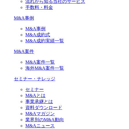
流れから知る当社のサービス
手数料・料金
M&A事例
M&A事例
M&A成約式
M&A成約実績一覧
M&A案件
M&A案件一覧
海外M&A案件一覧
セミナー・ナレッジ
セミナー
M&Aとは
事業承継とは
資料ダウンロード
M&Aマガジン
業界別のM&A動向
M&Aニュース