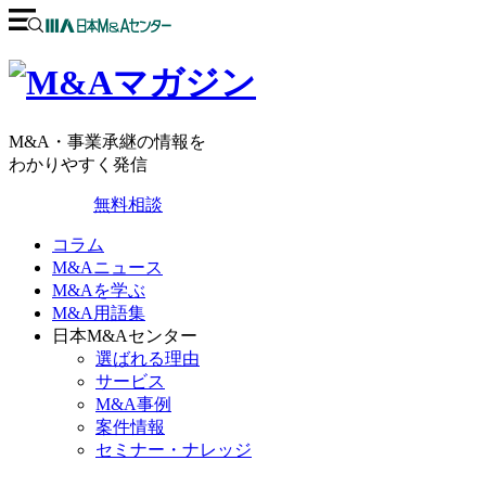
M&A・事業承継の情報を
わかりやすく発信
無料相談
コラム
M&Aニュース
M&Aを学ぶ
M&A用語集
日本M&Aセンター
選ばれる理由
サービス
M&A事例
案件情報
セミナー・ナレッジ