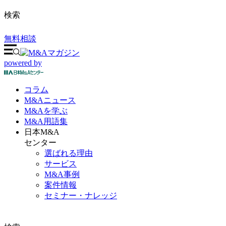
検索
無料相談
powered by
コラム
M&A
ニュース
M&Aを
学ぶ
M&A
用語集
日本M&A
センター
選ばれる理由
サービス
M&A事例
案件情報
セミナー・ナレッジ