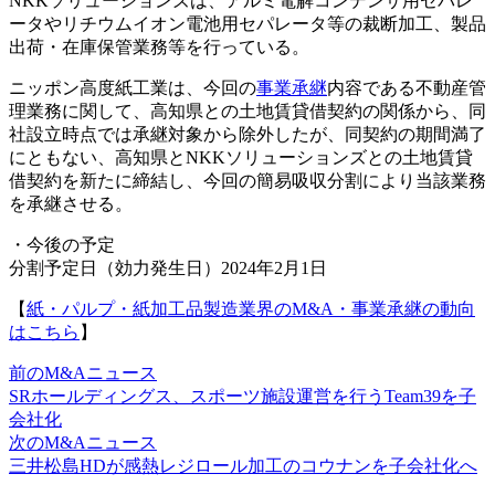
NKKソリューションズは、アルミ電解コンデンサ用セパレ
ータやリチウムイオン電池用セパレータ等の裁断加工、製品
出荷・在庫保管業務等を行っている。
ニッポン高度紙工業は、今回の
事業承継
内容である不動産管
理業務に関して、高知県との土地賃貸借契約の関係から、同
社設立時点では承継対象から除外したが、同契約の期間満了
にともない、高知県とNKKソリューションズとの土地賃貸
借契約を新たに締結し、今回の簡易吸収分割により当該業務
を承継させる。
・今後の予定
分割予定日（効力発生日）2024年2月1日
【
紙・パルプ・紙加工品製造業界のM&A・事業承継の動向
はこちら
】
前のM&Aニュース
SRホールディングス、スポーツ施設運営を行うTeam39を子
会社化
次のM&Aニュース
三井松島HDが感熱レジロール加工のコウナンを子会社化へ