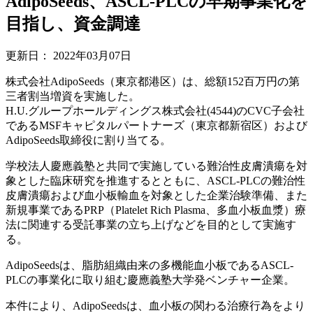
AdipoSeeds、ASCL-PLCの早期事業化を
目指し、資金調達
更新日：
2022年03月07日
株式会社AdipoSeeds（東京都港区）は、総額152百万円の第
三者割当増資を実施した。
H.U.グループホールディングス株式会社(4544)のCVC子会社
であるMSFキャピタルパートナーズ（東京都新宿区）および
AdipoSeeds取締役に割り当てる。
学校法人慶應義塾と共同で実施している難治性皮膚潰瘍を対
象とした臨床研究を推進するとともに、ASCL-PLCの難治性
皮膚潰瘍および血小板輸血を対象とした企業治験準備、また
新規事業であるPRP（Platelet Rich Plasma、多血小板血漿）療
法に関連する受託事業の立ち上げなどを目的として実施す
る。
AdipoSeedsは、脂肪組織由来の多機能血小板であるASCL-
PLCの事業化に取り組む慶應義塾大学発ベンチャー企業。
本件により、AdipoSeedsは、血小板の関わる治療行為をより