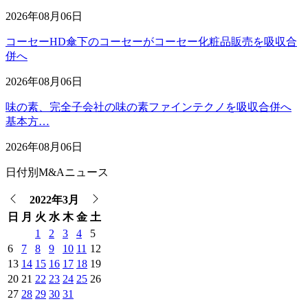
2026年08月06日
コーセーHD傘下のコーセーがコーセー化粧品販売を吸収合
併へ
2026年08月06日
味の素、完全子会社の味の素ファインテクノを吸収合併へ
基本方…
2026年08月06日
日付別M&Aニュース
2022年3月
日
月
火
水
木
金
土
1
2
3
4
5
6
7
8
9
10
11
12
13
14
15
16
17
18
19
20
21
22
23
24
25
26
27
28
29
30
31