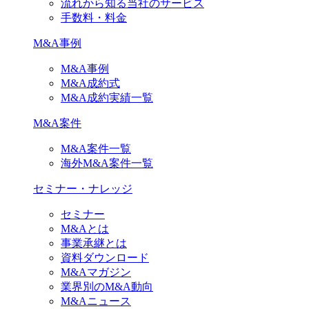
流れから知る当社のサービス
手数料・料金
M&A事例
M&A事例
M&A成約式
M&A成約実績一覧
M&A案件
M&A案件一覧
海外M&A案件一覧
セミナー・ナレッジ
セミナー
M&Aとは
事業承継とは
資料ダウンロード
M&Aマガジン
業界別のM&A動向
M&Aニュース