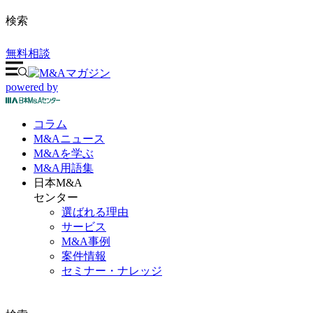
検索
無料相談
powered by
コラム
M&A
ニュース
M&Aを
学ぶ
M&A
用語集
日本M&A
センター
選ばれる理由
サービス
M&A事例
案件情報
セミナー・ナレッジ