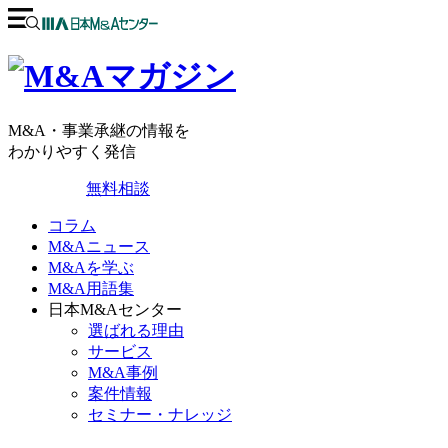
M&A・事業承継の情報を
わかりやすく発信
無料相談
コラム
M&Aニュース
M&Aを学ぶ
M&A用語集
日本M&Aセンター
選ばれる理由
サービス
M&A事例
案件情報
セミナー・ナレッジ