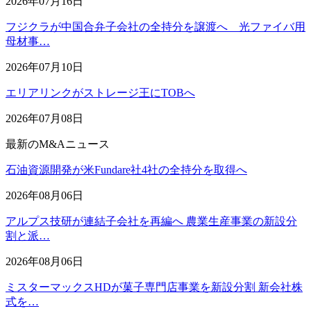
2026年07月16日
フジクラが中国合弁子会社の全持分を譲渡へ 光ファイバ用
母材事…
2026年07月10日
エリアリンクがストレージ王にTOBへ
2026年07月08日
最新のM&Aニュース
石油資源開発が米Fundare社4社の全持分を取得へ
2026年08月06日
アルプス技研が連結子会社を再編へ 農業生産事業の新設分
割と派…
2026年08月06日
ミスターマックスHDが菓子専門店事業を新設分割 新会社株
式を…