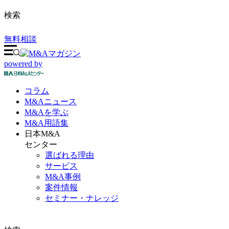
検索
無料相談
powered by
コラム
M&A
ニュース
M&Aを
学ぶ
M&A
用語集
日本M&A
センター
選ばれる理由
サービス
M&A事例
案件情報
セミナー・ナレッジ