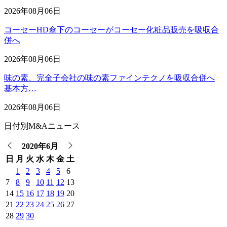
2026年08月06日
コーセーHD傘下のコーセーがコーセー化粧品販売を吸収合
併へ
2026年08月06日
味の素、完全子会社の味の素ファインテクノを吸収合併へ
基本方…
2026年08月06日
日付別M&Aニュース
2020年6月
日
月
火
水
木
金
土
1
2
3
4
5
6
7
8
9
10
11
12
13
14
15
16
17
18
19
20
21
22
23
24
25
26
27
28
29
30