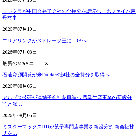
フジクラが中国合弁子会社の全持分を譲渡へ 光ファイバ用
母材事…
2026年07月10日
エリアリンクがストレージ王にTOBへ
2026年07月08日
最新のM&Aニュース
石油資源開発が米Fundare社4社の全持分を取得へ
2026年08月06日
アルプス技研が連結子会社を再編へ 農業生産事業の新設分
割と派…
2026年08月06日
ミスターマックスHDが菓子専門店事業を新設分割 新会社株
式を…