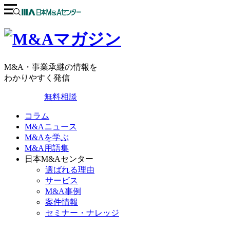
M&A・事業承継の情報を
わかりやすく発信
無料相談
コラム
M&Aニュース
M&Aを学ぶ
M&A用語集
日本M&Aセンター
選ばれる理由
サービス
M&A事例
案件情報
セミナー・ナレッジ