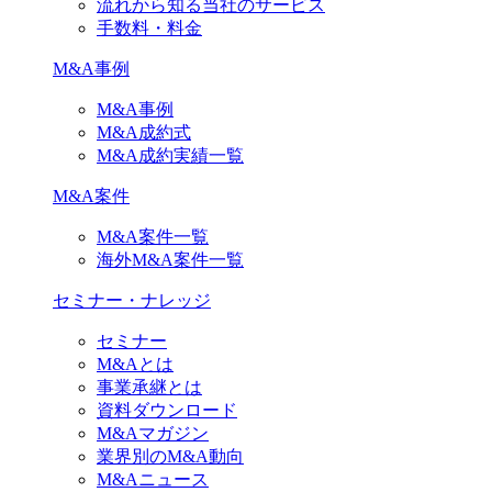
流れから知る当社のサービス
手数料・料金
M&A事例
M&A事例
M&A成約式
M&A成約実績一覧
M&A案件
M&A案件一覧
海外M&A案件一覧
セミナー・ナレッジ
セミナー
M&Aとは
事業承継とは
資料ダウンロード
M&Aマガジン
業界別のM&A動向
M&Aニュース