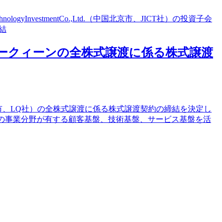
yInvestmentCo.,Ltd.（中国北京市、JICT社）の投資子会
締結
ラブリークィーンの全株式譲渡に係る株式譲渡
岐阜市、LQ社）の全株式譲渡に係る株式譲渡契約の締結を決定し
つの事業分野が有する顧客基盤、技術基盤、サービス基盤を活