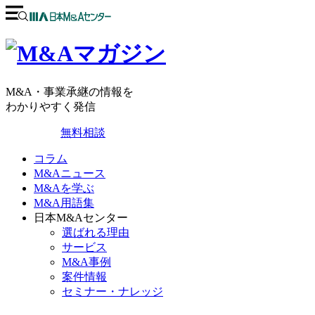
M&A・事業承継の情報を
わかりやすく発信
無料相談
コラム
M&Aニュース
M&Aを学ぶ
M&A用語集
日本M&Aセンター
選ばれる理由
サービス
M&A事例
案件情報
セミナー・ナレッジ