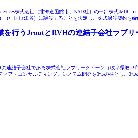
ices株式会社（北海道函館市、NSD社）の一部株式をJICTechnolog
mitedPartnership）（中国浙江省）に譲渡することを決定し、株式譲渡契約を
輸出業を行うJroutとRVHの連結子会社
市）とRVHの連結子会社である株式会社ラブリークィーン（岐阜県
メディア・コンサルティング、システム開発を3つの柱とし、3