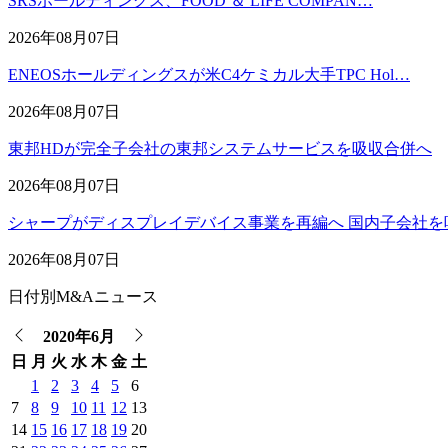
SRSホールディングス、FOOD ＆ LIFE COMPAN…
2026年08月07日
ENEOSホールディングスが米C4ケミカル大手TPC Hol…
2026年08月07日
東邦HDが完全子会社の東邦システムサービスを吸収合併へ
2026年08月07日
シャープがディスプレイデバイス事業を再編へ 国内子会社を
2026年08月07日
日付別M&Aニュース
2020年6月
日
月
火
水
木
金
土
1
2
3
4
5
6
7
8
9
10
11
12
13
14
15
16
17
18
19
20