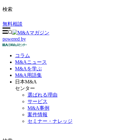
検索
無料相談
powered by
コラム
M&A
ニュース
M&Aを
学ぶ
M&A
用語集
日本M&A
センター
選ばれる理由
サービス
M&A事例
案件情報
セミナー・ナレッジ