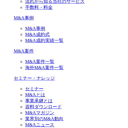
流れから知る当社のサービス
手数料・料金
M&A事例
M&A事例
M&A成約式
M&A成約実績一覧
M&A案件
M&A案件一覧
海外M&A案件一覧
セミナー・ナレッジ
セミナー
M&Aとは
事業承継とは
資料ダウンロード
M&Aマガジン
業界別のM&A動向
M&Aニュース