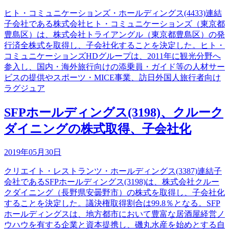
ヒト・コミュニケーションズ・ホールディングス(4433)連結
子会社である株式会社ヒト・コミュニケーションズ（東京都
豊島区）は、株式会社トライアングル（東京都豊島区）の発
行済全株式を取得し、子会社化することを決定した。ヒト・
コミュニケーションズHDグループは、2011年に観光分野へ
参入し、国内・海外旅行向けの添乗員・ガイド等の人材サー
ビスの提供やスポーツ・MICE事業、訪日外国人旅行者向け
ラグジュア
SFPホールディングス(3198)、クルーク
ダイニングの株式取得、子会社化
2019年05月30日
クリエイト・レストランツ・ホールディングス(3387)連結子
会社であるSFPホールディングス(3198)は、株式会社クルー
クダイニング（長野県安曇野市）の株式を取得し、子会社化
することを決定した。議決権取得割合は99.8％となる。SFP
ホールディングスは、地方都市において豊富な居酒屋経営ノ
ウハウを有する企業と資本提携し、磯丸水産を始めとする自