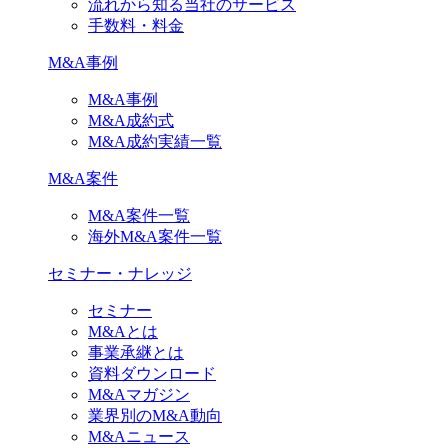
流れから知る当社のサービス
手数料・料金
M&A事例
M&A事例
M&A成約式
M&A成約実績一覧
M&A案件
M&A案件一覧
海外M&A案件一覧
セミナー・ナレッジ
セミナー
M&Aとは
事業承継とは
資料ダウンロード
M&Aマガジン
業界別のM&A動向
M&Aニュース