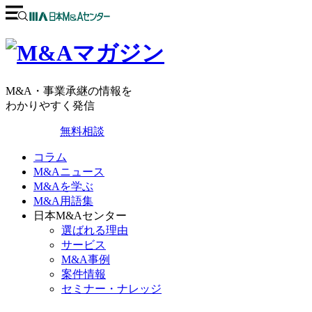
M&A・事業承継の情報を
わかりやすく発信
無料相談
コラム
M&Aニュース
M&Aを学ぶ
M&A用語集
日本M&Aセンター
選ばれる理由
サービス
M&A事例
案件情報
セミナー・ナレッジ