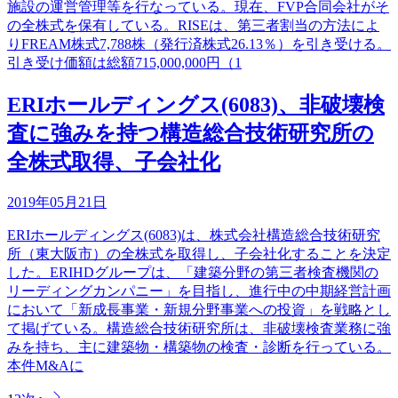
施設の運営管理等を行なっている。現在、FVP合同会社がそ
の全株式を保有している。RISEは、第三者割当の方法によ
りFREAM株式7,788株（発行済株式26.13％）を引き受ける。
引き受け価額は総額715,000,000円（1
ERIホールディングス(6083)、非破壊検
査に強みを持つ構造総合技術研究所の
全株式取得、子会社化
2019年05月21日
ERIホールディングス(6083)は、株式会社構造総合技術研究
所（東大阪市）の全株式を取得し、子会社化することを決定
した。ERIHDグループは、「建築分野の第三者検査機関の
リーディングカンパニー」を目指し、進行中の中期経営計画
において「新成長事業・新規分野事業への投資」を戦略とし
て掲げている。構造総合技術研究所は、非破壊検査業務に強
みを持ち、主に建築物・構築物の検査・診断を行っている。
本件M&Aに