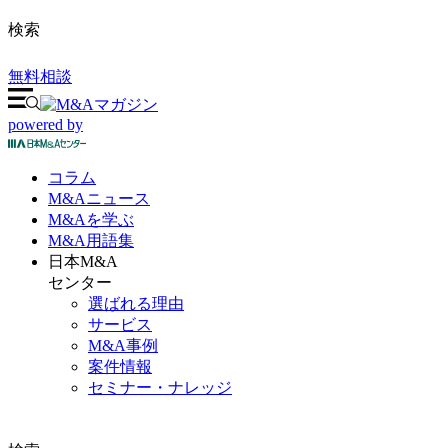
検索
無料相談
powered by
コラム
M&A
ニュース
M&Aを
学ぶ
M&A
用語集
日本M&A
センター
選ばれる理由
サービス
M&A事例
案件情報
セミナー・ナレッジ