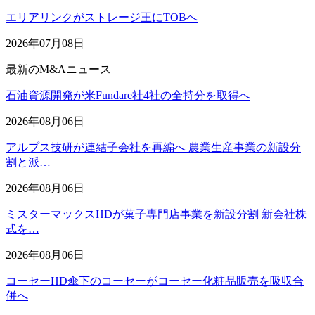
エリアリンクがストレージ王にTOBへ
2026年07月08日
最新のM&Aニュース
石油資源開発が米Fundare社4社の全持分を取得へ
2026年08月06日
アルプス技研が連結子会社を再編へ 農業生産事業の新設分
割と派…
2026年08月06日
ミスターマックスHDが菓子専門店事業を新設分割 新会社株
式を…
2026年08月06日
コーセーHD傘下のコーセーがコーセー化粧品販売を吸収合
併へ