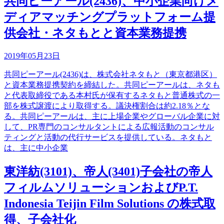
共同ピーアール(2436)、中小企業向けメ
ディアマッチングプラットフォーム提
供会社・ネタもとと資本業務提携
2019年05月23日
共同ピーアール(2436)は、株式会社ネタもと（東京都港区）
と資本業務提携契約を締結した。共同ピーアールは、ネタも
と代表取締役である本村氏が保有するネタもと普通株式の一
部を株式譲渡により取得する。議決権割合は約2.18％とな
る。共同ピーアールは、主に上場企業やグローバル企業に対
して、PR専門のコンサルタントによる広報活動のコンサル
ティングと活動の代行サービスを提供している。ネタもと
は、主に中小企業
東洋紡(3101)、帝人(3401)子会社の帝人
フィルムソリューションおよびP.T.
Indonesia Teijin Film Solutions の株式取
得、子会社化