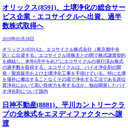
オリックス(8591)、土壌浄化の総合サー
ビス企業・エコサイクルへ出資、過半
数株式取得へ
2019年05月28日
オリックス(8591)は、エコサイクル株式会社（東京都中央
区）に出資する。エコサイクル現株主との間で株式譲渡契約
を締結し、本年6月中をめどにエコサイクルの発行済み株式
の過半数を取得する。エコサイクルは、バイオ浄化剤の開
発・製造販売および土壌浄化工事を手掛けている。特に土壌
を場外に搬出することなくその場で浄化する工法である原位
置浄化において高い技術力を有するほか、独自開発したバイ
オ浄化剤について国内
日神不動産(8881)、平川カントリークラ
ブの全株式をエヌディファクターへ譲
渡