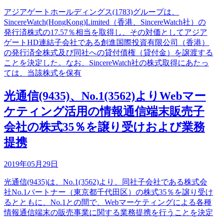
アジアゲートホールディングス(1783)グループは、
SincereWatch(HongKong)Limited（香港、SincereWatch社）の
発行済株式の17.57％相当を取得し、その対価としてアジア
ゲートHD連結子会社である創進国際投資有限公司（香港）
の発行済全株式及び同社への貸付債権（貸付金）を譲渡する
ことを決定した。なお、SincereWatch社の株式取得にあたっ
ては、当該株式を保有
光通信(9435)、No.1(3562)よりWebマー
ケティング活用の情報通信端末販売子
会社の株式35％を譲り受けおよび業務
提携
2019年05月29日
光通信(9435)は、No.1(3562)より、同社子会社である株式会
社No.1パートナー（東京都千代田区）の株式35％を譲り受け
るとともに、No.1との間で、Webマーケティングによる各種
情報通信端末の販売事業に関する業務提携を行うことを決定