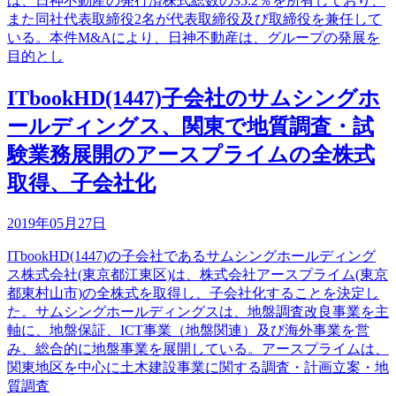
は、日神不動産の発行済株式総数の35.2％を所有しており、
また同社代表取締役2名が代表取締役及び取締役を兼任して
いる。本件M&Aにより、日神不動産は、グループの発展を
目的とし
ITbookHD(1447)子会社のサムシングホ
ールディングス、関東で地質調査・試
験業務展開のアースプライムの全株式
取得、子会社化
2019年05月27日
ITbookHD(1447)の子会社であるサムシングホールディング
ス株式会社(東京都江東区)は、株式会社アースプライム(東京
都東村山市)の全株式を取得し、子会社化することを決定し
た。サムシングホールディングスは、地盤調査改良事業を主
軸に、地盤保証、ICT事業（地盤関連）及び海外事業を営
み、総合的に地盤事業を展開している。アースプライムは、
関東地区を中心に土木建設事業に関する調査・計画立案・地
質調査