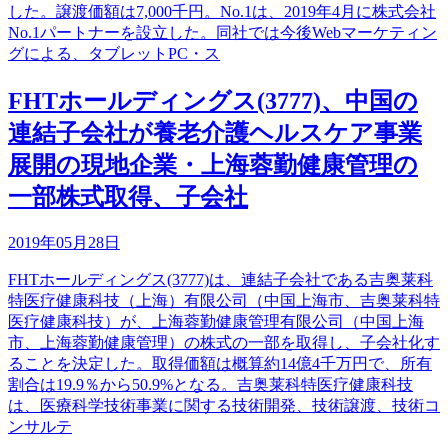
した。譲渡価額は7,000千円。No.1は、2019年4月に株式会社
No.1パートナーを設立した。同社では今後Webマーケティン
グによる、タブレットPC・ス
FHTホールディングス(3777)、中国の
連結子会社が養老介護ヘルスケア事業
展開の現地企業・上海蓉勤健康管理の
一部株式取得、子会社
2019年05月28日
FHTホールディングス(3777)は、連結子会社である吉奥莱科
特医疗健康科技（上海）有限公司（中国上海市、吉奥莱科特
医疗健康科技）が、上海蓉勤健康管理有限公司（中国上海
市、上海蓉勤健康管理）の株式の一部を取得し、子会社化す
ることを決定した。取得価額は概算約14億4千万円で、所有
割合は19.9％から50.9%となる。吉奥莱科特医疗健康科技
は、医療科学技術事業に関する技術開発、技術譲渡、技術コ
ンサルテ