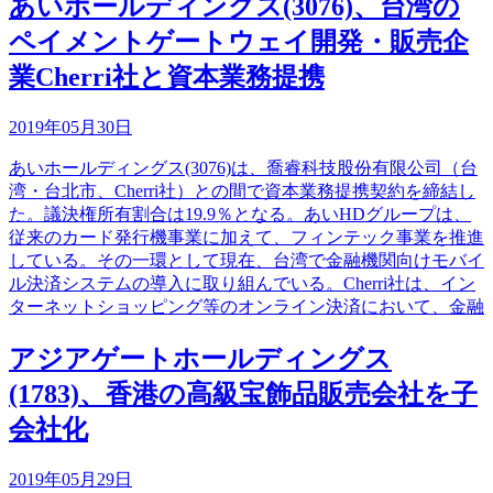
あいホールディングス(3076)、台湾の
ペイメントゲートウェイ開発・販売企
業Cherri社と資本業務提携
2019年05月30日
あいホールディングス(3076)は、喬睿科技股份有限公司（台
湾・台北市、Cherri社）との間で資本業務提携契約を締結し
た。議決権所有割合は19.9％となる。あいHDグループは、
従来のカード発行機事業に加えて、フィンテック事業を推進
している。その一環として現在、台湾で金融機関向けモバイ
ル決済システムの導入に取り組んでいる。Cherri社は、イン
ターネットショッピング等のオンライン決済において、金融
アジアゲートホールディングス
(1783)、香港の高級宝飾品販売会社を子
会社化
2019年05月29日