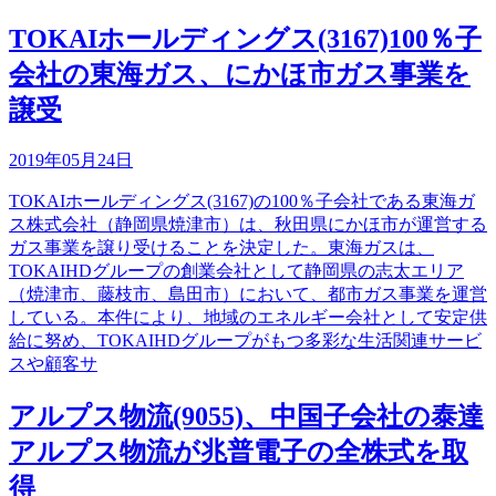
TOKAIホールディングス(3167)100％子
会社の東海ガス、にかほ市ガス事業を
譲受
2019年05月24日
TOKAIホールディングス(3167)の100％子会社である東海ガ
ス株式会社（静岡県焼津市）は、秋田県にかほ市が運営する
ガス事業を譲り受けることを決定した。東海ガスは、
TOKAIHDグループの創業会社として静岡県の志太エリア
（焼津市、藤枝市、島田市）において、都市ガス事業を運営
している。本件により、地域のエネルギー会社として安定供
給に努め、TOKAIHDグループがもつ多彩な生活関連サービ
スや顧客サ
アルプス物流(9055)、中国子会社の泰達
アルプス物流が兆普電子の全株式を取
得