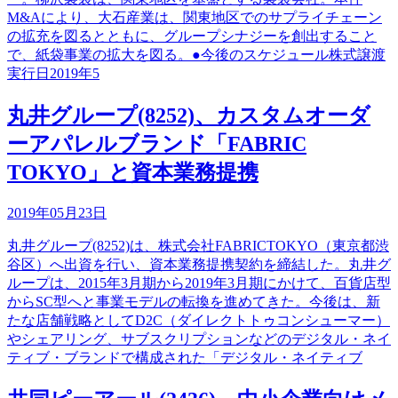
M&Aにより、大石産業は、関東地区でのサプライチェーン
の拡充を図るとともに、グループシナジーを創出すること
で、紙袋事業の拡大を図る。●今後のスケジュール株式譲渡
実行日2019年5
丸井グループ(8252)、カスタムオーダ
ーアパレルブランド「FABRIC
TOKYO」と資本業務提携
2019年05月23日
丸井グループ(8252)は、株式会社FABRICTOKYO（東京都渋
谷区）へ出資を行い、資本業務提携契約を締結した。丸井グ
ループは、2015年3月期から2019年3月期にかけて、百貨店型
からSC型へと事業モデルの転換を進めてきた。今後は、新
たな店舗戦略としてD2C（ダイレクトトゥコンシューマー）
やシェアリング、サブスクリプションなどのデジタル・ネイ
ティブ・ブランドで構成された「デジタル・ネイティブ