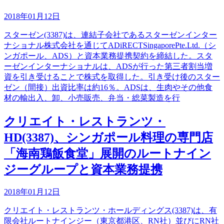
2018年01月12日
スターゼン(3387)は、連結子会社であるスターゼンインター
ナショナル株式会社を通じてADiRECTSingaporePte.Ltd.（シ
ンガポール、ADS）と資本業務提携契約を締結した。スタ
ーゼンインターナショナルは、ADSが行った第三者割当増
資を引き受けることで株式を取得した。引き受け後のスター
ゼン（間接）出資比率は約16％。ADSは、生肉やその他食
材の輸出入、卸、小売販売、弁当・総菜製造を行
クリエイト・レストランツ・
HD(3387)、シンガポール料理の専門店
「海南鶏飯食堂」展開のルートナイン
ジーグループと資本業務提携
2018年01月12日
クリエイト・レストランツ・ホールディングス(3387)は、有
限会社ルートナインジー（東京都港区、RN社）並びにRN社