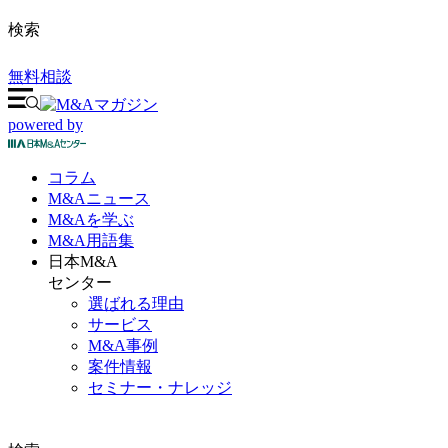
検索
無料相談
powered by
コラム
M&A
ニュース
M&Aを
学ぶ
M&A
用語集
日本M&A
センター
選ばれる理由
サービス
M&A事例
案件情報
セミナー・ナレッジ