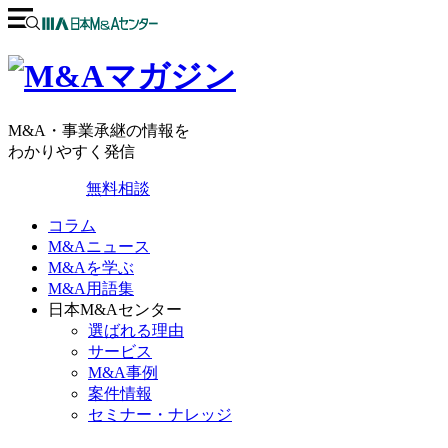
M&A・事業承継の情報を
わかりやすく発信
無料相談
コラム
M&Aニュース
M&Aを学ぶ
M&A用語集
日本M&Aセンター
選ばれる理由
サービス
M&A事例
案件情報
セミナー・ナレッジ