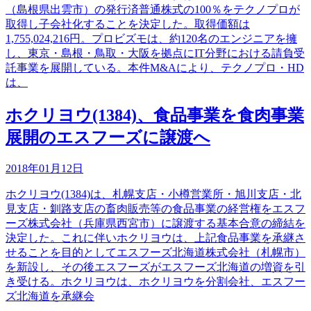
（島根県出雲市）の発行済普通株式の100％をテクノプロが
取得し子会社化することを決定した。取得価額は
1,755,024,216円。プロビズモは、約120名のエンジニアを擁
し、東京・島根・鳥取・大阪を拠点にIT分野における請負受
託事業を展開している。本件M&Aにより、テクノプロ・HD
は、
ホクリヨウ(1384)、食品事業を食肉事業
展開のエスフーズに譲渡へ
2018年01月12日
ホクリヨウ(1384)は、札幌支店・小樽営業所・旭川支店・北
見支店・釧路支店の畜肉販売等の食品事業の経営権をエスフ
ーズ株式会社（兵庫県西宮市）に譲渡する基本合意の締結を
決定した。これに伴いホクリヨウは、上記食品事業を承継さ
せることを目的としてエスフーズ北海道株式会社（札幌市）
を新設し、その後エスフーズがエスフーズ北海道の増資を引
き受ける。ホクリヨウは、ホクリヨウを分割会社、エスフー
ズ北海道を承継会