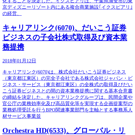
化することを決定した。イクスピアリは、千葉県浦安市の東
京ディズニーリゾート内にある複合商業施設｢イクスピアリ｣
の経営、
キャリアリンク(6070)、だいこう証券
ビジネスの子会社株式取得及び資本業
務提携
2018年01月12日
キャリアリンク(6070)は、株式会社だいこう証券ビジネス
（東京都江東区）の完全子会社である株式会社ジャパン・ビ
ジネス・サービス（東京都江東区）の全株式の取得及びだい
こう証券ビジネスとの間の資本業務提携に関する基本合意書
の締結を決定した。キャリアリンクグループは、民間企業や
官公庁の業務効率化及び高品質化等を実現する企画提案型の
業務処理受託を行うBPO関連事業部門を主軸とする事務系人
材サービス事業並
Orchestra HD(6533)、グローバル・リ