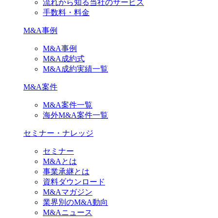
流れから知る当社のサービス
手数料・料金
M&A事例
M&A事例
M&A成約式
M&A成約実績一覧
M&A案件
M&A案件一覧
海外M&A案件一覧
セミナー・ナレッジ
セミナー
M&Aとは
事業承継とは
資料ダウンロード
M&Aマガジン
業界別のM&A動向
M&Aニュース