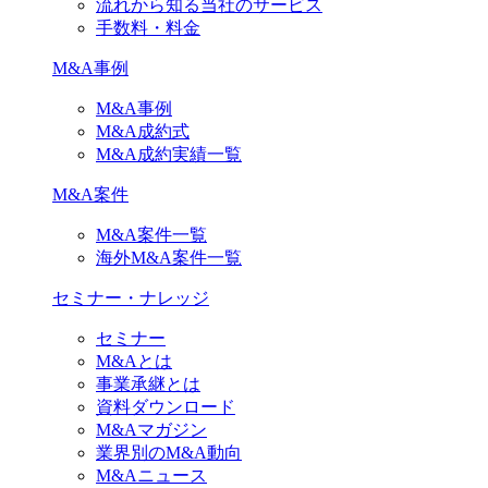
流れから知る当社のサービス
手数料・料金
M&A事例
M&A事例
M&A成約式
M&A成約実績一覧
M&A案件
M&A案件一覧
海外M&A案件一覧
セミナー・ナレッジ
セミナー
M&Aとは
事業承継とは
資料ダウンロード
M&Aマガジン
業界別のM&A動向
M&Aニュース