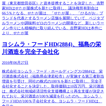
屋（東京都世田谷区）と資本提携することを決定した。吉野
家HDはせたが屋株式を新たに取得し、議決権所有割合は
66.5％となる。せたが屋は、「せたが屋」、「ひるがお」ブ
ランドを代表とするラーメン店舗を展開していて、ベジタブ
ルラーメンや調味料ゼロのラーメンの開発など、新しいラー
メン作りにも積極的に取り組んでいる。吉野家HDは本件に
より、せたが屋
ヨシムラ・フードHD(2884)、福島の栄
川酒造を完全子会社化
2016年06月27日
株式会社ヨシムラ・フード・ホールディングス(2884)は、栄
川酒造株式会社（福島県会津若松市）が実施する第三者割当
増資を引受け、同社の株式の100％を新たに取得し、完全子
会社化することを決定した。取得価額は10百万円。栄川酒造
は、株式会社地域経済活性化支援機構より再生支援が決定さ
れており、栄川酒造が100％減資を行ったのち、ヨシムラ・
フードHDが100％子会社化する。ヨシムラ・フードHDは、