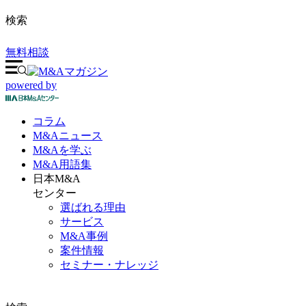
検索
無料相談
powered by
コラム
M&A
ニュース
M&Aを
学ぶ
M&A
用語集
日本M&A
センター
選ばれる理由
サービス
M&A事例
案件情報
セミナー・ナレッジ