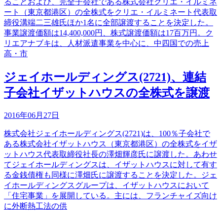
ることおよび、完全子会社である株式会社クリエ・イルミネ
ート（東京都港区）の全株式をクリエ・イルミネート代表取
締役溝端二三雄氏ほか1名に全部譲渡することを決定した。
事業譲渡価額は14,400,000円、株式譲渡価額は17百万円。ク
リエアナブキは、人材派遣事業を中心に、中四国での売上
高・市
ジェイホールディングス(2721)、連結
子会社イザットハウスの全株式を譲渡
2016年06月27日
株式会社ジェイホールディングス(2721)は、100％子会社で
ある株式会社イザットハウス（東京都港区）の全株式をイザ
ットハウス代表取締役社長の澤畑輝彦氏に譲渡した。あわせ
てジェイホールディングスは、イザットハウスに対して有す
る金銭債権も同様に澤畑氏に譲渡することを決定した。ジェ
イホールディングスグループは、イザットハウスにおいて
「住宅事業」を展開している。主には、フランチャイズ向け
に外断熱工法の供