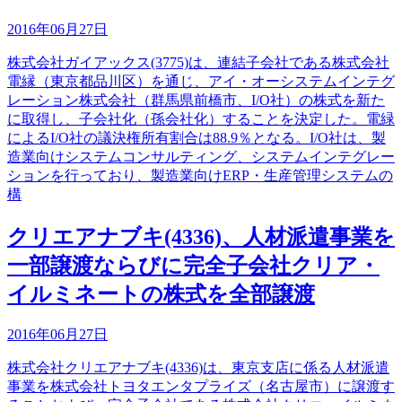
2016年06月27日
株式会社ガイアックス(3775)は、連結子会社である株式会社
電縁（東京都品川区）を通じ、アイ・オーシステムインテグ
レーション株式会社（群馬県前橋市、I/O社）の株式を新た
に取得し、子会社化（孫会社化）することを決定した。電緑
によるI/O社の議決権所有割合は88.9％となる。I/O社は、製
造業向けシステムコンサルティング、システムインテグレー
ションを行っており、製造業向けERP・生産管理システムの
構
クリエアナブキ(4336)、人材派遣事業を
一部譲渡ならびに完全子会社クリア・
イルミネートの株式を全部譲渡
2016年06月27日
株式会社クリエアナブキ(4336)は、東京支店に係る人材派遣
事業を株式会社トヨタエンタプライズ（名古屋市）に譲渡す