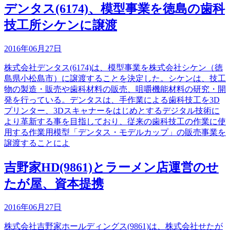
デンタス(6174)、模型事業を徳島の歯科
技工所シケンに譲渡
2016年06月27日
株式会社デンタス(6174)は、模型事業を株式会社シケン（徳
島県小松島市）に譲渡することを決定した。シケンは、技工
物の製造・販売や歯科材料の販売、咀嚼機能材料の研究・開
発を行っている。デンタスは、手作業による歯科技工を3D
プリンター、3Dスキャナーをはじめとするデジタル技術に
より革新する事を目指しており、従来の歯科技工の作業に使
用する作業用模型「デンタス・モデルカップ」の販売事業を
譲渡することによ
吉野家HD(9861)とラーメン店運営のせ
たが屋、資本提携
2016年06月27日
株式会社吉野家ホールディングス(9861)は、株式会社せたが