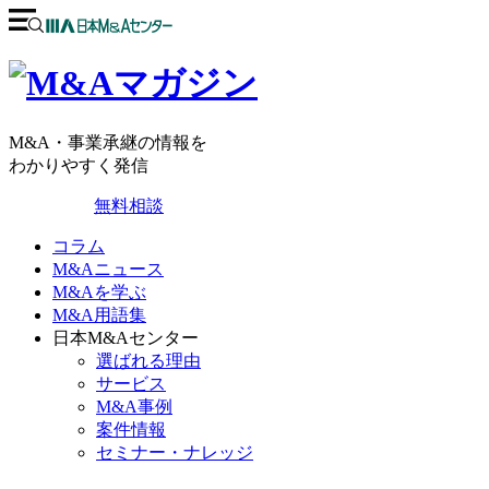
M&A・事業承継の情報を
わかりやすく発信
無料相談
コラム
M&Aニュース
M&Aを学ぶ
M&A用語集
日本M&Aセンター
選ばれる理由
サービス
M&A事例
案件情報
セミナー・ナレッジ