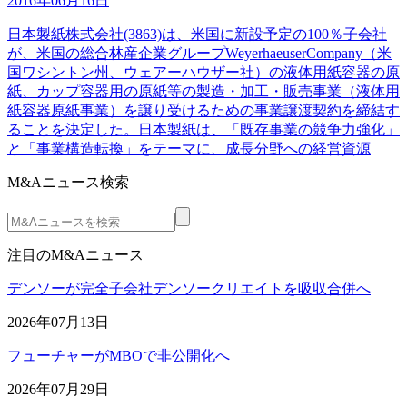
2016年06月16日
日本製紙株式会社(3863)は、米国に新設予定の100％子会社
が、米国の総合林産企業グループWeyerhaeuserCompany（米
国ワシントン州、ウェアーハウザー社）の液体用紙容器の原
紙、カップ容器用の原紙等の製造・加工・販売事業（液体用
紙容器原紙事業）を譲り受けるための事業譲渡契約を締結す
ることを決定した。日本製紙は、「既存事業の競争力強化」
と「事業構造転換」をテーマに、成長分野への経営資源
M&Aニュース検索
注目のM&Aニュース
デンソーが完全子会社デンソークリエイトを吸収合併へ
2026年07月13日
フューチャーがMBOで非公開化へ
2026年07月29日