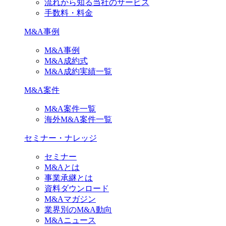
流れから知る当社のサービス
手数料・料金
M&A事例
M&A事例
M&A成約式
M&A成約実績一覧
M&A案件
M&A案件一覧
海外M&A案件一覧
セミナー・ナレッジ
セミナー
M&Aとは
事業承継とは
資料ダウンロード
M&Aマガジン
業界別のM&A動向
M&Aニュース