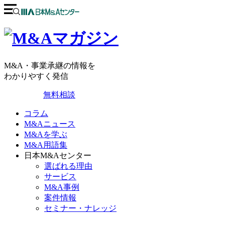
M&A・事業承継の情報を
わかりやすく発信
無料相談
コラム
M&Aニュース
M&Aを学ぶ
M&A用語集
日本M&Aセンター
選ばれる理由
サービス
M&A事例
案件情報
セミナー・ナレッジ