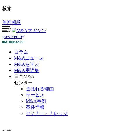
検索
無料相談
powered by
コラム
M&A
ニュース
M&Aを
学ぶ
M&A
用語集
日本M&A
センター
選ばれる理由
サービス
M&A事例
案件情報
セミナー・ナレッジ