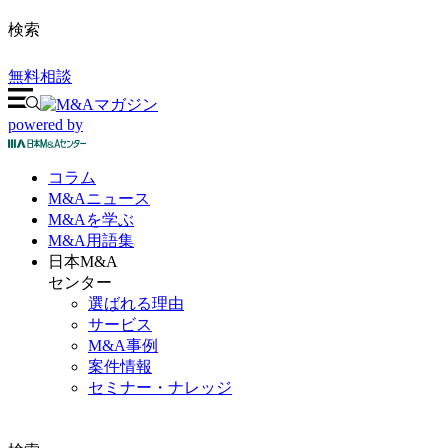
検索
無料相談
powered by
コラム
M&A
ニュース
M&Aを
学ぶ
M&A
用語集
日本M&A
センター
選ばれる理由
サービス
M&A事例
案件情報
セミナー・ナレッジ