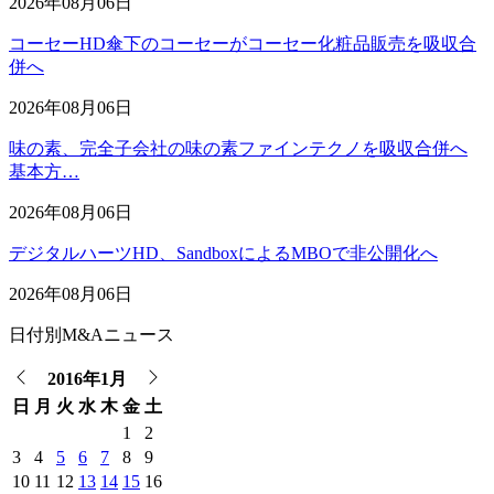
2026年08月06日
コーセーHD傘下のコーセーがコーセー化粧品販売を吸収合
併へ
2026年08月06日
味の素、完全子会社の味の素ファインテクノを吸収合併へ
基本方…
2026年08月06日
デジタルハーツHD、SandboxによるMBOで非公開化へ
2026年08月06日
日付別M&Aニュース
2016年1月
日
月
火
水
木
金
土
1
2
3
4
5
6
7
8
9
10
11
12
13
14
15
16