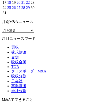
17
18
19
20
21
22
23
24
25
26
27
28
29
30
31
月別M&Aニュース
注目ニュースワード
買収
株式譲渡
合併
吸収合併
TOB
クロスボーダーM&A
吸収分割
子会社
事業譲渡
会社分割
M&Aでできること