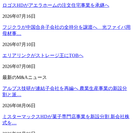
ロゴスHDがアエラホームの注文住宅事業を承継へ
2026年07月16日
フジクラが中国合弁子会社の全持分を譲渡へ 光ファイバ用
母材事…
2026年07月10日
エリアリンクがストレージ王にTOBへ
2026年07月08日
最新のM&Aニュース
アルプス技研が連結子会社を再編へ 農業生産事業の新設分
割と派…
2026年08月06日
ミスターマックスHDが菓子専門店事業を新設分割 新会社株
式を…