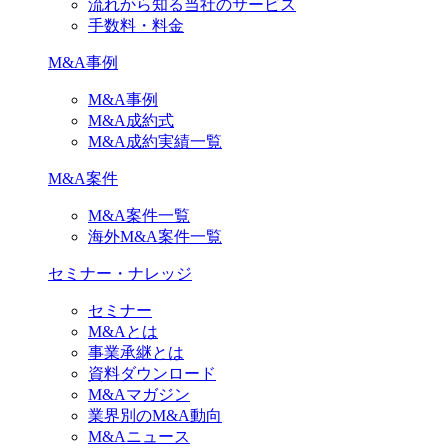
流れから知る当社のサービス
手数料・料金
M&A事例
M&A事例
M&A成約式
M&A成約実績一覧
M&A案件
M&A案件一覧
海外M&A案件一覧
セミナー・ナレッジ
セミナー
M&Aとは
事業承継とは
資料ダウンロード
M&Aマガジン
業界別のM&A動向
M&Aニュース