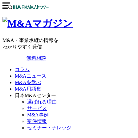
M&A・事業承継の情報を
わかりやすく発信
無料相談
コラム
M&Aニュース
M&Aを学ぶ
M&A用語集
日本M&Aセンター
選ばれる理由
サービス
M&A事例
案件情報
セミナー・ナレッジ