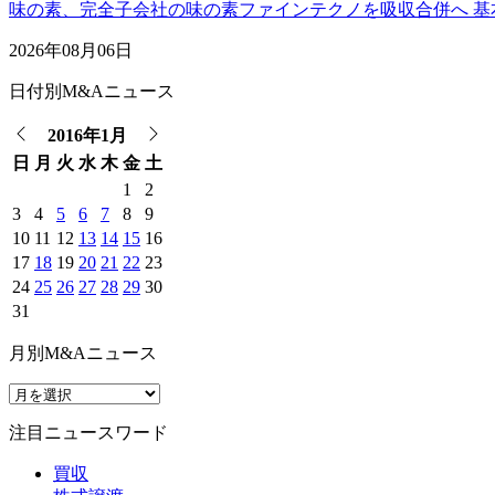
味の素、完全子会社の味の素ファインテクノを吸収合併へ 基
2026年08月06日
日付別M&Aニュース
2016年1月
日
月
火
水
木
金
土
1
2
3
4
5
6
7
8
9
10
11
12
13
14
15
16
17
18
19
20
21
22
23
24
25
26
27
28
29
30
31
月別M&Aニュース
注目ニュースワード
買収