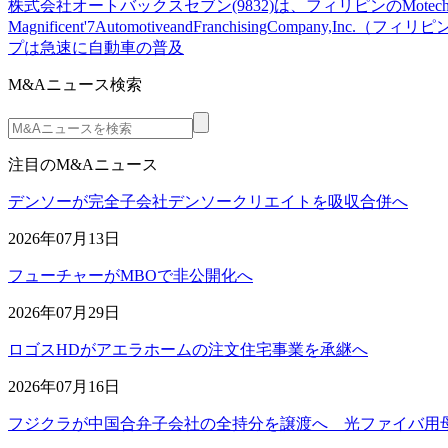
株式会社オートバックスセブン(9832)は、フィリピンのMo
Magnificent'7AutomotiveandFranchisingC
プは急速に自動車の普及
M&Aニュース検索
注目のM&Aニュース
デンソーが完全子会社デンソークリエイトを吸収合併へ
2026年07月13日
フューチャーがMBOで非公開化へ
2026年07月29日
ロゴスHDがアエラホームの注文住宅事業を承継へ
2026年07月16日
フジクラが中国合弁子会社の全持分を譲渡へ 光ファイバ用