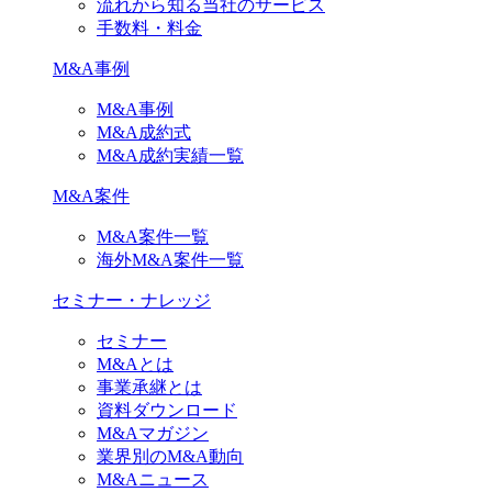
流れから知る当社のサービス
手数料・料金
M&A事例
M&A事例
M&A成約式
M&A成約実績一覧
M&A案件
M&A案件一覧
海外M&A案件一覧
セミナー・ナレッジ
セミナー
M&Aとは
事業承継とは
資料ダウンロード
M&Aマガジン
業界別のM&A動向
M&Aニュース