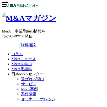
M&A・事業承継の情報を
わかりやすく発信
無料相談
コラム
M&Aニュース
M&Aを学ぶ
M&A用語集
日本M&Aセンター
選ばれる理由
サービス
M&A事例
案件情報
セミナー・ナレッジ