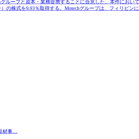
techグループと資本・業務提携することに合意した。本件にお
ompany,Inc.（フィリピン）の株式を9.93％取得する。Motechグ
母材事…