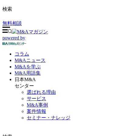
検索
無料相談
powered by
コラム
M&A
ニュース
M&Aを
学ぶ
M&A
用語集
日本M&A
センター
選ばれる理由
サービス
M&A事例
案件情報
セミナー・ナレッジ