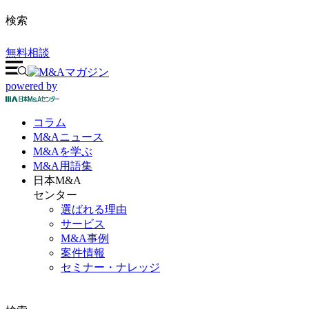
検索
無料相談
powered by
コラム
M&A
ニュース
M&Aを
学ぶ
M&A
用語集
日本M&A
センター
選ばれる理由
サービス
M&A事例
案件情報
セミナー・ナレッジ