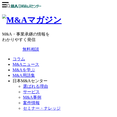
M&A・事業承継の情報を
わかりやすく発信
無料相談
コラム
M&Aニュース
M&Aを学ぶ
M&A用語集
日本M&Aセンター
選ばれる理由
サービス
M&A事例
案件情報
セミナー・ナレッジ