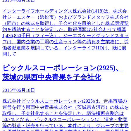
2015年06月18日
インターライフホールディングス株式会社(1418)は、株式会
社ジーエスケー（浜松市）およびグランドスタッフ株式会社
（同市）の株式を取得し、子会社化を目的とした株式譲渡契
約を締結することを決定した。取得価額は2社合わせて概算
1,436,850千円（フィー込）。ジーエスケーとグランドスタッ
フは、国内企業の工場の生産ライン等の請負を主業務に、労
働者派遣業を展開している。インターライフHDは、既に展
開して
ピックルスコーポレーション(2925)、
茨城の県西中央青果を子会社化
2015年06月18日
株式会社ピックルスコーポレーション(2925)は、青果市場の
運営を行う県西中央青果株式会社（茨城県古河市）の株式を
取得し、子会社化することを決定した。議決権所有割合は
50.7％となる。ピックルスコーポレーションは、漬物・惣菜
等の製造・販売を行っている。本件により、グループの主要