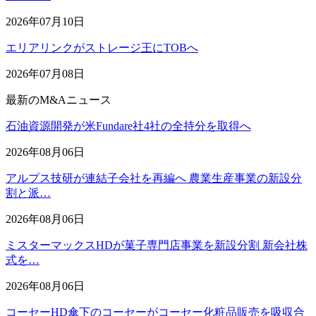
2026年07月10日
エリアリンクがストレージ王にTOBへ
2026年07月08日
最新のM&Aニュース
石油資源開発が米Fundare社4社の全持分を取得へ
2026年08月06日
アルプス技研が連結子会社を再編へ 農業生産事業の新設分
割と派…
2026年08月06日
ミスターマックスHDが菓子専門店事業を新設分割 新会社株
式を…
2026年08月06日
コーセーHD傘下のコーセーがコーセー化粧品販売を吸収合