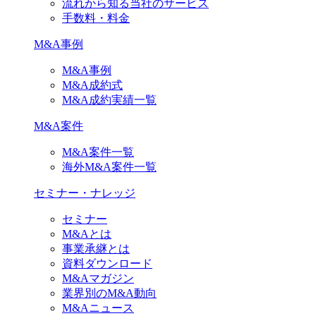
流れから知る当社のサービス
手数料・料金
M&A事例
M&A事例
M&A成約式
M&A成約実績一覧
M&A案件
M&A案件一覧
海外M&A案件一覧
セミナー・ナレッジ
セミナー
M&Aとは
事業承継とは
資料ダウンロード
M&Aマガジン
業界別のM&A動向
M&Aニュース