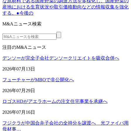
な原材料である国産野菜の調達方法を多様化し、国産野菜の
産地における生育状況や取引価格動向などの情報収集を強化
する。●今後の
M&Aニュース検索
注目のM&Aニュース
デンソーが完全子会社デンソークリエイトを吸収合併へ
2026年07月13日
フューチャーがMBOで非公開化へ
2026年07月29日
ロゴスHDがアエラホームの注文住宅事業を承継へ
2026年07月16日
フジクラが中国合弁子会社の全持分を譲渡へ 光ファイバ用
母材事…