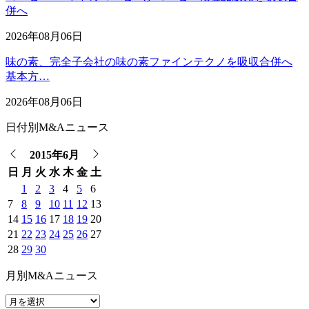
併へ
2026年08月06日
味の素、完全子会社の味の素ファインテクノを吸収合併へ
基本方…
2026年08月06日
日付別M&Aニュース
2015年6月
日
月
火
水
木
金
土
1
2
3
4
5
6
7
8
9
10
11
12
13
14
15
16
17
18
19
20
21
22
23
24
25
26
27
28
29
30
月別M&Aニュース