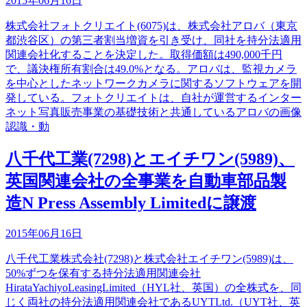
2015年06月16日
株式会社フォトクリエイト(6075)は、株式会社アロバ（東京
都渋谷区）の第三者割当増資を引き受け、同社を持分法適用
関連会社化することを決定した。取得価額は490,000千円
で、議決権所有割合は49.0%となる。アロバは、監視カメラ
を中心としたネットワークカメラに関するソフトウェアを開
発している。フォトクリエイトは、自社が運営するインター
ネット写真販売事業の基礎技術と共通しているアロバの画像
認識・動
八千代工業(7298)とエイチワン(5989)、
英国関連会社の全事業を自動車部品製
造N Press Assembly Limitedに譲渡
2015年06月16日
八千代工業株式会社(7298)と株式会社エイチワン(5989)は、
50%ずつを保有する持分法適用関連会社
HirataYachiyoLeasingLimited（HYL社、英国）の全株式を、同
じく両社の持分法適用関連会社であるUYTLtd.（UYT社、英