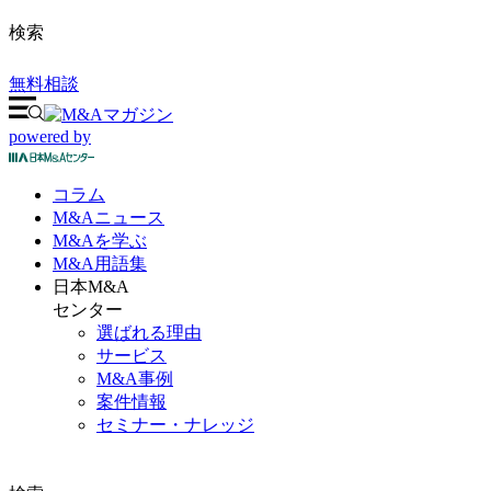
検索
無料相談
powered by
コラム
M&A
ニュース
M&Aを
学ぶ
M&A
用語集
日本M&A
センター
選ばれる理由
サービス
M&A事例
案件情報
セミナー・ナレッジ