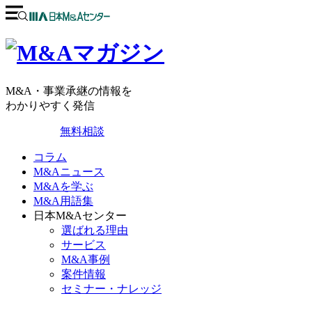
M&A・事業承継の情報を
わかりやすく発信
無料相談
コラム
M&Aニュース
M&Aを学ぶ
M&A用語集
日本M&Aセンター
選ばれる理由
サービス
M&A事例
案件情報
セミナー・ナレッジ