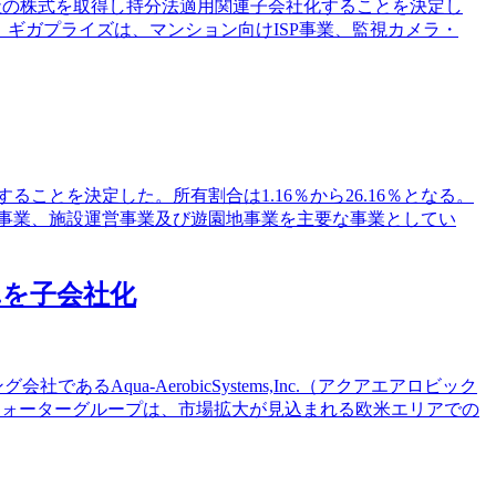
同社の株式を取得し持分法適用関連子会社化することを決定し
となる。ギガプライズは、マンション向けISP事業、監視カメラ・
ることを決定した。所有割合は1.16％から26.16％となる。
ル事業、施設運営事業及び遊園地事業を主要な事業としてい
nc.を子会社化
るAqua-AerobicSystems,Inc.（アクアエアロビック
ウォーターグループは、市場拡大が見込まれる欧米エリアでの