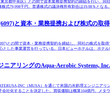
ーズ（東京都中央区）との間で資本業務提携契約の締結を行い、
、C種株式79,998千円。普通株式の議決権所有割合は19.98％
(6097)と資本・業務提携および株式の取得
6097)との間で資本・業務提携契約を締結し、同社の株式を取得す
を中心とした事業運営を行っている。日本ビューホテルは、ホテ
ングのAqua-Aerobic Systems, I
RUSA,INC（MUSA）を通じて米国の水処理エンジニアリング会社であ
子会社化することを決定した。買収価額は概算104億円。メタ