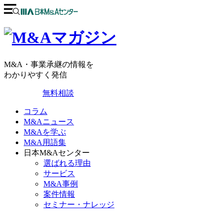
M&A・事業承継の情報を
わかりやすく発信
無料相談
コラム
M&Aニュース
M&Aを学ぶ
M&A用語集
日本M&Aセンター
選ばれる理由
サービス
M&A事例
案件情報
セミナー・ナレッジ