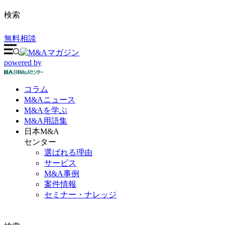
検索
無料相談
powered by
コラム
M&A
ニュース
M&Aを
学ぶ
M&A
用語集
日本M&A
センター
選ばれる理由
サービス
M&A事例
案件情報
セミナー・ナレッジ