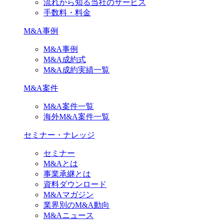
流れから知る当社のサービス
手数料・料金
M&A事例
M&A事例
M&A成約式
M&A成約実績一覧
M&A案件
M&A案件一覧
海外M&A案件一覧
セミナー・ナレッジ
セミナー
M&Aとは
事業承継とは
資料ダウンロード
M&Aマガジン
業界別のM&A動向
M&Aニュース