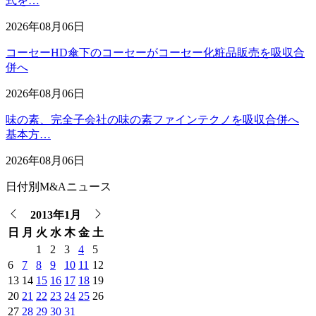
式を…
2026年08月06日
コーセーHD傘下のコーセーがコーセー化粧品販売を吸収合
併へ
2026年08月06日
味の素、完全子会社の味の素ファインテクノを吸収合併へ
基本方…
2026年08月06日
日付別M&Aニュース
2013年1月
日
月
火
水
木
金
土
1
2
3
4
5
6
7
8
9
10
11
12
13
14
15
16
17
18
19
20
21
22
23
24
25
26
27
28
29
30
31