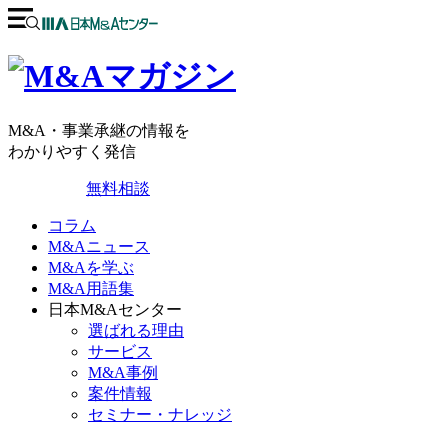
M&A・事業承継の情報を
わかりやすく発信
無料相談
コラム
M&Aニュース
M&Aを学ぶ
M&A用語集
日本M&Aセンター
選ばれる理由
サービス
M&A事例
案件情報
セミナー・ナレッジ