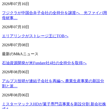
2026年07月16日
フジクラが中国合弁子会社の全持分を譲渡へ 光ファイバ用
母材事…
2026年07月10日
エリアリンクがストレージ王にTOBへ
2026年07月08日
最新のM&Aニュース
石油資源開発が米Fundare社4社の全持分を取得へ
2026年08月06日
アルプス技研が連結子会社を再編へ 農業生産事業の新設分
割と派…
2026年08月06日
ミスターマックスHDが菓子専門店事業を新設分割 新会社株