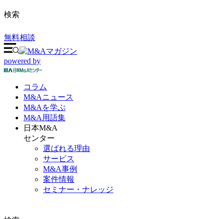
検索
無料相談
powered by
コラム
M&A
ニュース
M&Aを
学ぶ
M&A
用語集
日本M&A
センター
選ばれる理由
サービス
M&A事例
案件情報
セミナー・ナレッジ