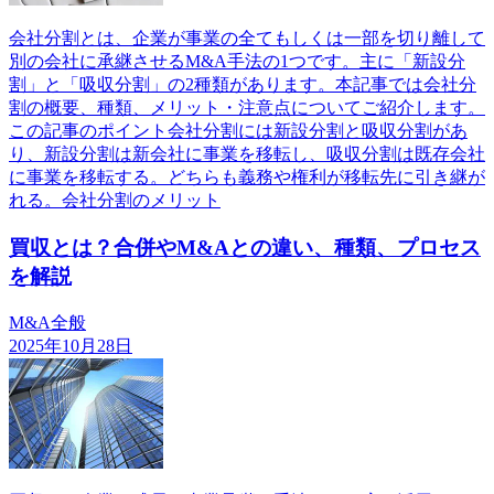
会社分割とは、企業が事業の全てもしくは一部を切り離して
別の会社に承継させるM&A手法の1つです。主に「新設分
割」と「吸収分割」の2種類があります。本記事では会社分
割の概要、種類、メリット・注意点についてご紹介します。
この記事のポイント会社分割には新設分割と吸収分割があ
り、新設分割は新会社に事業を移転し、吸収分割は既存会社
に事業を移転する。どちらも義務や権利が移転先に引き継が
れる。会社分割のメリット
買収とは？合併やM&Aとの違い、種類、プロセス
を解説
M&A全般
2025年10月28日