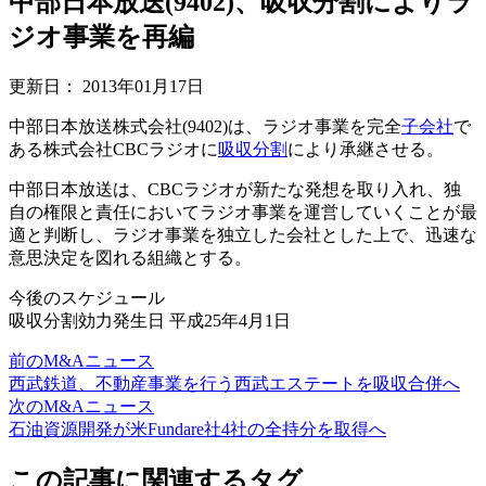
中部日本放送(9402)、吸収分割によりラ
ジオ事業を再編
更新日：
2013年01月17日
中部日本放送株式会社(9402)は、ラジオ事業を完全
子会社
で
ある株式会社CBCラジオに
吸収分割
により承継させる。
中部日本放送は、CBCラジオが新たな発想を取り入れ、独
自の権限と責任においてラジオ事業を運営していくことが最
適と判断し、ラジオ事業を独立した会社とした上で、迅速な
意思決定を図れる組織とする。
今後のスケジュール
吸収分割効力発生日 平成25年4月1日
前のM&Aニュース
西武鉄道、不動産事業を行う西武エステートを吸収合併へ
次のM&Aニュース
石油資源開発が米Fundare社4社の全持分を取得へ
この記事に関連するタグ