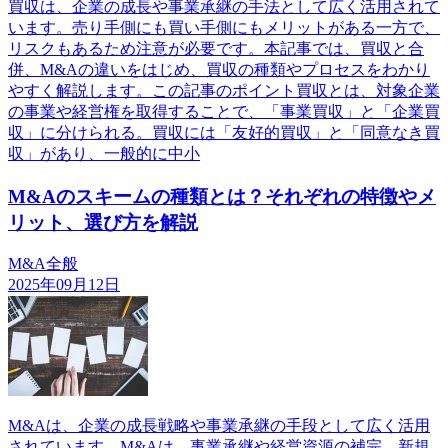
買収は、企業の成長や事業承継の手法として広く活用されて
います。売り手側にも買い手側にもメリットがある一方で、
リスクもあるため注意が必要です。本記事では、買収と合
併、M&Aの違いをはじめ、買収の種類やプロセスをわかり
やすく解説します。この記事のポイント買収とは、対象企業
の事業や経営権を取得することで、「事業買収」と「企業買
収」に分けられる。買収には「友好的買収」と「同意なき買
収」があり、一般的に中小
M&Aのスキームの種類とは？それぞれの特徴やメ
リット、選び方を解説
M&A全般
2025年09月12日
M&Aは、企業の成長戦略や事業承継の手段として広く活用
されています。M&Aは、事業承継や経営資源の補完、新規