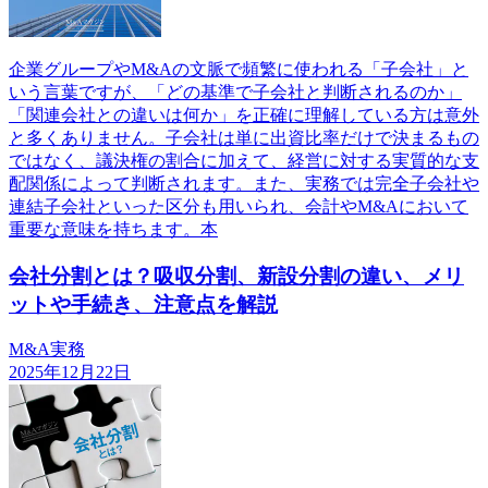
企業グループやM&Aの文脈で頻繁に使われる「子会社」と
いう言葉ですが、「どの基準で子会社と判断されるのか」
「関連会社との違いは何か」を正確に理解している方は意外
と多くありません。子会社は単に出資比率だけで決まるもの
ではなく、議決権の割合に加えて、経営に対する実質的な支
配関係によって判断されます。また、実務では完全子会社や
連結子会社といった区分も用いられ、会計やM&Aにおいて
重要な意味を持ちます。本
会社分割とは？吸収分割、新設分割の違い、メリ
ットや手続き、注意点を解説
M&A実務
2025年12月22日