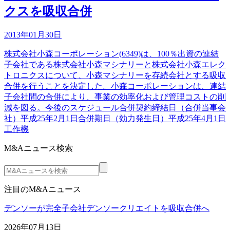
クスを吸収合併
2013年01月30日
株式会社小森コーポレーション(6349)は、100％出資の連結
子会社である株式会社小森マシナリーと株式会社小森エレク
トロニクスについて、小森マシナリーを存続会社とする吸収
合併を行うことを決定した。小森コーポレーションは、連結
子会社間の合併により、事業の効率化および管理コストの削
減を図る。今後のスケジュール合併契約締結日（合併当事会
社）平成25年2月1日合併期日（効力発生日）平成25年4月1日
工作機
M&Aニュース検索
注目のM&Aニュース
デンソーが完全子会社デンソークリエイトを吸収合併へ
2026年07月13日