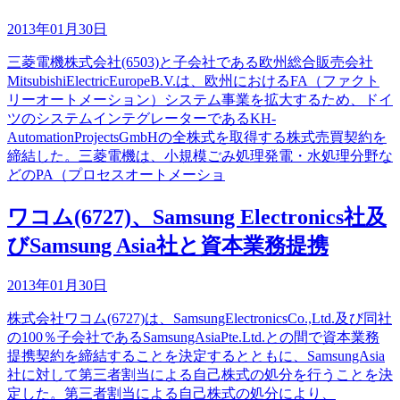
2013年01月30日
三菱電機株式会社(6503)と子会社である欧州総合販売会社
MitsubishiElectricEuropeB.V.は、欧州におけるFA（ファクト
リーオートメーション）システム事業を拡大するため、ドイ
ツのシステムインテグレーターであるKH-
AutomationProjectsGmbHの全株式を取得する株式売買契約を
締結した。三菱電機は、小規模ごみ処理発電・水処理分野な
どのPA（プロセスオートメーショ
ワコム(6727)、Samsung Electronics社及
びSamsung Asia社と資本業務提携
2013年01月30日
株式会社ワコム(6727)は、SamsungElectronicsCo.,Ltd.及び同社
の100％子会社であるSamsungAsiaPte.Ltd.との間で資本業務
提携契約を締結することを決定するとともに、SamsungAsia
社に対して第三者割当による自己株式の処分を行うことを決
定した。第三者割当による自己株式の処分により、