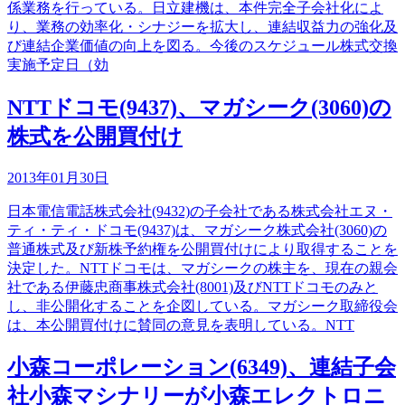
係業務を行っている。日立建機は、本件完全子会社化によ
り、業務の効率化・シナジーを拡大し、連結収益力の強化及
び連結企業価値の向上を図る。今後のスケジュール株式交換
実施予定日（効
NTTドコモ(9437)、マガシーク(3060)の
株式を公開買付け
2013年01月30日
日本電信電話株式会社(9432)の子会社である株式会社エヌ・
ティ・ティ・ドコモ(9437)は、マガシーク株式会社(3060)の
普通株式及び新株予約権を公開買付けにより取得することを
決定した。NTTドコモは、マガシークの株主を、現在の親会
社である伊藤忠商事株式会社(8001)及びNTTドコモのみと
し、非公開化することを企図している。マガシーク取締役会
は、本公開買付けに賛同の意見を表明している。NTT
小森コーポレーション(6349)、連結子会
社小森マシナリーが小森エレクトロニ