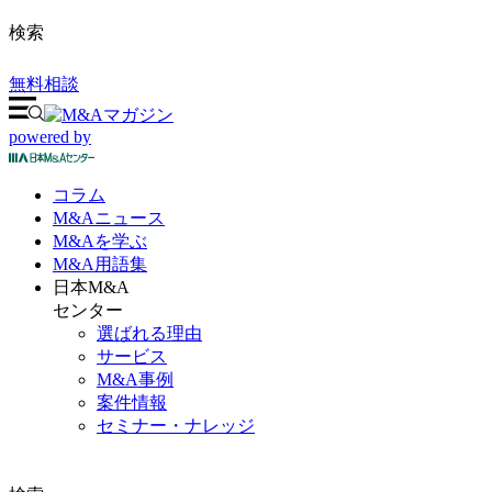
検索
無料相談
powered by
コラム
M&A
ニュース
M&Aを
学ぶ
M&A
用語集
日本M&A
センター
選ばれる理由
サービス
M&A事例
案件情報
セミナー・ナレッジ