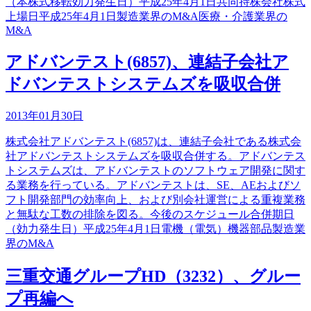
（本株式移転効力発生日）平成25年4月1日共同持株会社株式
上場日平成25年4月1日製造業界のM&A医療・介護業界の
M&A
アドバンテスト(6857)、連結子会社ア
ドバンテストシステムズを吸収合併
2013年01月30日
株式会社アドバンテスト(6857)は、連結子会社である株式会
社アドバンテストシステムズを吸収合併する。アドバンテス
トシステムズは、アドバンテストのソフトウェア開発に関す
る業務を行っている。アドバンテストは、SE、AEおよびソ
フト開発部門の効率向上、および別会社運営による重複業務
と無駄な工数の排除を図る。今後のスケジュール合併期日
（効力発生日）平成25年4月1日電機（電気）機器部品製造業
界のM&A
三重交通グループHD（3232）、グルー
プ再編へ