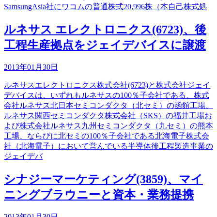
SamsungAsia社にワコムの普通株式20,996株（本自己株式処
ルネサス エレクトロニクス(6723)、後
工程生産拠点をジェイデバイスに譲渡
2013年01月30日
ルネサスエレクトロニクス株式会社(6723)と株式会社ジェイ
デバイスは、いずれもルネサスの100％子会社である、株式
会社ルネサス北日本セミコンダクタ（北セミ）の函館工場、
ルネサス関西セミコンダクタ株式会社（SKS）の福井工場お
よび株式会社ルネサス九州セミコンダクタ（九セミ）の熊本
工場、ならびに北セミの100％子会社である北海電子株式会
社（北海電子）において営んでいる半導体後工程製造事業の
ジェイデバ
シナジーマーケティング(3859)、マイ
ニングブラウニーと資本・業務提携
2013年01月30日