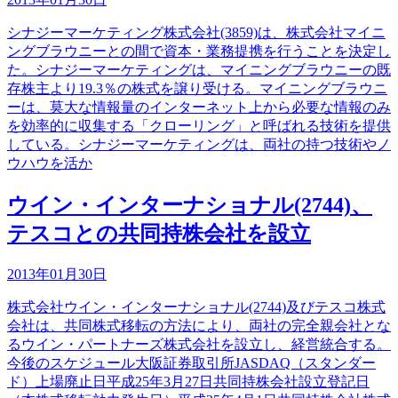
シナジーマーケティング株式会社(3859)は、株式会社マイニ
ングブラウニーとの間で資本・業務提携を行うことを決定し
た。シナジーマーケティングは、マイニングブラウニーの既
存株主より19.3％の株式を譲り受ける。マイニングブラウニ
ーは、莫大な情報量のインターネット上から必要な情報のみ
を効率的に収集する「クローリング」と呼ばれる技術を提供
している。シナジーマーケティングは、両社の持つ技術やノ
ウハウを活か
ウイン・インターナショナル(2744)、
テスコとの共同持株会社を設立
2013年01月30日
株式会社ウイン・インターナショナル(2744)及びテスコ株式
会社は、共同株式移転の方法により、両社の完全親会社とな
るウイン・パートナーズ株式会社を設立し、経営統合する。
今後のスケジュール大阪証券取引所JASDAQ（スタンダー
ド）上場廃止日平成25年3月27日共同持株会社設立登記日