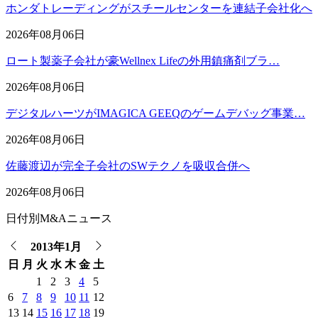
ホンダトレーディングがスチールセンターを連結子会社化へ
2026年08月06日
ロート製薬子会社が豪Wellnex Lifeの外用鎮痛剤ブラ…
2026年08月06日
デジタルハーツがIMAGICA GEEQのゲームデバッグ事業…
2026年08月06日
佐藤渡辺が完全子会社のSWテクノを吸収合併へ
2026年08月06日
日付別M&Aニュース
2013年1月
日
月
火
水
木
金
土
1
2
3
4
5
6
7
8
9
10
11
12
13
14
15
16
17
18
19