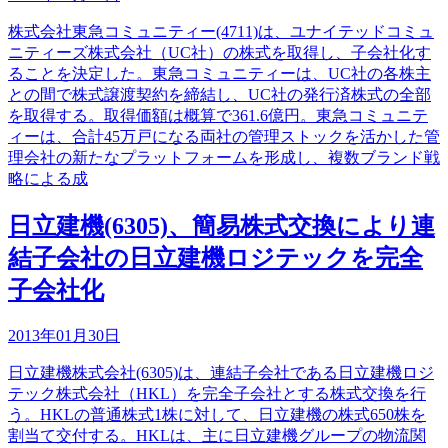
株式会社東急コミュニティー(4711)は、ユナイテッドコミュ
ニティーズ株式会社（UC社）の株式を取得し、子会社化す
ることを決定した。東急コミュニティーは、UC社の各株主
との間で株式譲渡契約を締結し、UC社の発行済株式の全部
を取得する。取得価額は概算で361.6億円。東急コミュニテ
ィーは、合計45万戸になる両社の管理ストックを活かした管
理会社の新たなプラットフォームを形成し、複数ブランド戦
略による成
日立建機(6305)、簡易株式交換により連
結子会社の日立建機ロジテックを完全
子会社化
2013年01月30日
日立建機株式会社(6305)は、連結子会社である日立建機ロジ
テック株式会社（HKL）を完全子会社とする株式交換を行
う。HKLの普通株式1株に対して、日立建機の株式650株を
割当て交付する。HKLは、主に日立建機グループの物流関