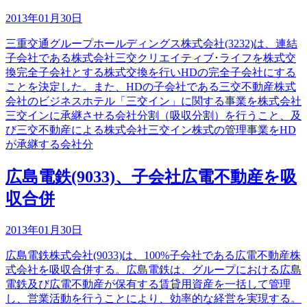
2013年01月30日
三重交通グループホールディングス株式会社(3232)は、連結
子会社である株式会社三交クリエイティブ･ライフを株式交
換完全子会社とする株式交換を行いHDの完全子会社にする
ことを決定した。また、HDの子会社である三交不動産株式
会社のビジネスホテル「三交イン」に関する事業を株式会社
三交インに承継させる会社分割（吸収分割）を行うこと、及
び三交不動産による株式会社三交イン株式の管理事業をHD
が承継する会社分
広島電鉄(9033)、子会社広電不動産を吸
収合併
2013年01月30日
広島電鉄株式会社(9033)は、100%子会社である広電不動産株
式会社を吸収合併する。広島電鉄は、グループにおける広島
電鉄及び広電不動産が保有する賃貸用資産を一括して管理
し、営業活動を行うことにより、効率的な経営を実現する。