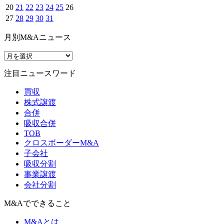
20
21
22
23
24
25
26
27
28
29
30
31
月別M&Aニュース
注目ニュースワード
買収
株式譲渡
合併
吸収合併
TOB
クロスボーダーM&A
子会社
吸収分割
事業譲渡
会社分割
M&Aでできること
M&Aとは