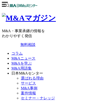
M&A・事業承継の情報を
わかりやすく発信
無料相談
コラム
M&Aニュース
M&Aを学ぶ
M&A用語集
日本M&Aセンター
選ばれる理由
サービス
M&A事例
案件情報
セミナー・ナレッジ