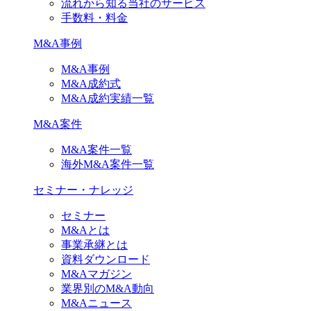
流れから知る当社のサービス
手数料・料金
M&A事例
M&A事例
M&A成約式
M&A成約実績一覧
M&A案件
M&A案件一覧
海外M&A案件一覧
セミナー・ナレッジ
セミナー
M&Aとは
事業承継とは
資料ダウンロード
M&Aマガジン
業界別のM&A動向
M&Aニュース