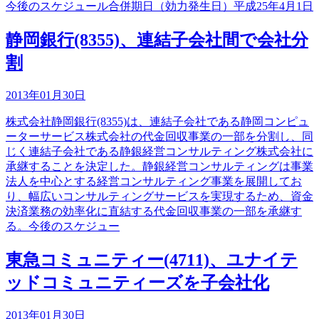
今後のスケジュール合併期日（効力発生日）平成25年4月1日
静岡銀行(8355)、連結子会社間で会社分
割
2013年01月30日
株式会社静岡銀行(8355)は、連結子会社である静岡コンピュ
ーターサービス株式会社の代金回収事業の一部を分割し、同
じく連結子会社である静銀経営コンサルティング株式会社に
承継することを決定した。静銀経営コンサルティングは事業
法人を中心とする経営コンサルティング事業を展開してお
り、幅広いコンサルティングサービスを実現するため、資金
決済業務の効率化に直結する代金回収事業の一部を承継す
る。今後のスケジュー
東急コミュニティー(4711)、ユナイテ
ッドコミュニティーズを子会社化
2013年01月30日