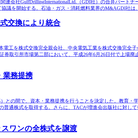
illingInternationalLtd.（GDI社）の合弁パートナーであるGu
て協議を開始する。石油・ガス・消耗燃料業界のM&AGDI社
)、株式交換により統合
6)は、日本電工を株式交換完全親会社、中央電気工業を株式交換完
券取引所市場第二部において、平成26年6月26日付で上場廃
本・業務提携
駿東郡）との間で、資本・業務提携を行うことを決定した。教育・
当の普通株式を取得する。さらに、TACが増進会出版社に対し
プラスワンの全株式を譲渡