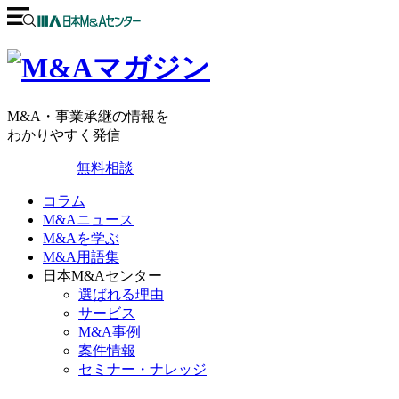
M&A・事業承継の情報を
わかりやすく発信
無料相談
コラム
M&Aニュース
M&Aを学ぶ
M&A用語集
日本M&Aセンター
選ばれる理由
サービス
M&A事例
案件情報
セミナー・ナレッジ