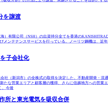
割（吸収分割）の方法により譲渡、承継させることを目的とする
持分を譲渡
）有限公司（NSH）の出資持分全てを香港のKANISHITRADI
よびメンテナンスサービスを行っている。ノーリツ鋼機は、近
業を子会社化
業株式会社（新潟市）の全株式の取得を決定した。不動産開発・流
、新たな営業エリアと顧客層の獲得、さらに信越地方への営業
く。今後
岳製作所と東光電気を吸収合併