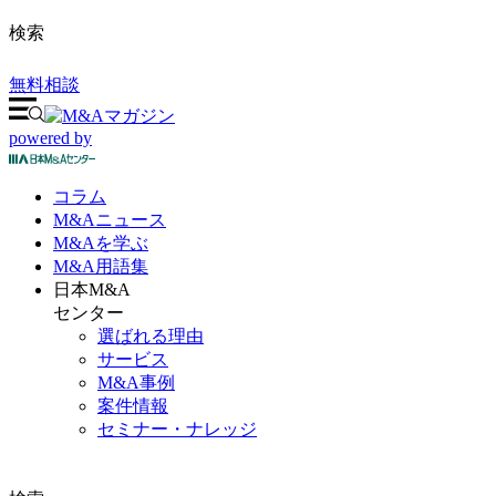
検索
無料相談
powered by
コラム
M&A
ニュース
M&Aを
学ぶ
M&A
用語集
日本M&A
センター
選ばれる理由
サービス
M&A事例
案件情報
セミナー・ナレッジ