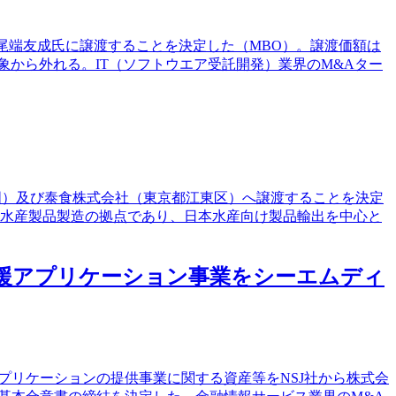
の尾端友成氏に譲渡することを決定した（MBO）。譲渡価額は
対象から外れる。IT（ソフトウエア受託開発）業界のM&Aター
中国）及び泰食株式会社（東京都江東区）へ譲渡することを決定
る日本水産製品製造の拠点であり、日本水産向け製品輸出を中心と
資支援アプリケーション事業をシーエムディ
アプリケーションの提供事業に関する資産等をNSJ社から株式会