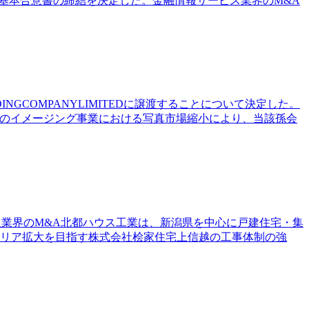
基本合意書の締結を決定した。金融情報サービス業界のM&A
NGCOMPANYLIMITEDに譲渡することについて決定した。
年のイメージング事業における写真市場縮小により、当該孫会
通業界のM&A北都ハウス工業は、新潟県を中心に戸建住宅・集
エリア拡大を目指す株式会社桧家住宅上信越の工事体制の強