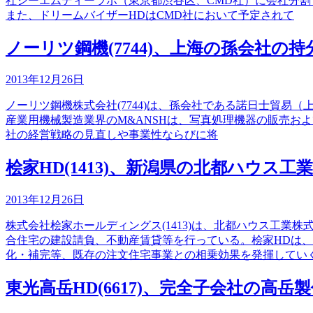
社シーエムディーラボ（東京都渋谷区、CMD社）に会社分
また、ドリームバイザーHDはCMD社において予定されて
ノーリツ鋼機(7744)、上海の孫会社の
2013年12月26日
ノーリツ鋼機株式会社(7744)は、孫会社である諾日士貿易（上海
産業用機械製造業界のM&ANSHは、写真処理機器の販売お
社の経営戦略の見直しや事業性ならびに将
桧家HD(1413)、新潟県の北都ハウス工
2013年12月26日
株式会社桧家ホールディングス(1413)は、北都ハウス工
合住宅の建設請負、不動産賃貸等を行っている。桧家HDは
化・補完等、既存の注文住宅事業との相乗効果を発揮してい
東光高岳HD(6617)、完全子会社の高