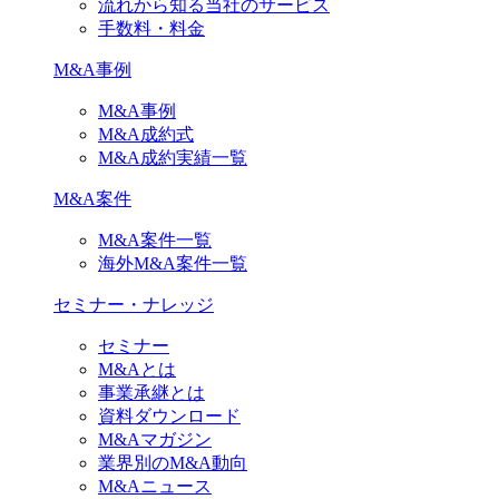
流れから知る当社のサービス
手数料・料金
M&A事例
M&A事例
M&A成約式
M&A成約実績一覧
M&A案件
M&A案件一覧
海外M&A案件一覧
セミナー・ナレッジ
セミナー
M&Aとは
事業承継とは
資料ダウンロード
M&Aマガジン
業界別のM&A動向
M&Aニュース