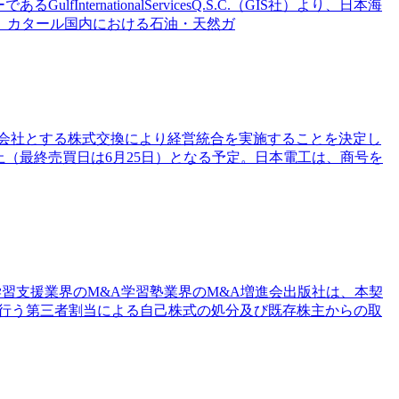
lfInternationalServicesQ.S.C.（GIS社）より、日本海
は、カタール国内における石油・天然ガ
全子会社とする株式交換により経営統合を実施することを決定し
止（最終売買日は6月25日）となる予定。日本電工は、商号を
学習支援業界のM&A学習塾業界のM&A増進会出版社は、本契
て行う第三者割当による自己株式の処分及び既存株主からの取