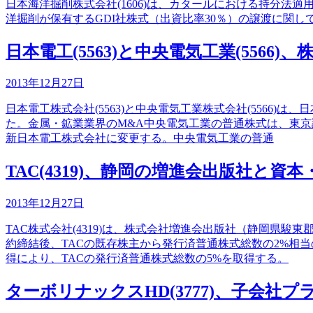
日本海洋掘削株式会社(1606)は、カタールにおける持分法適用関連会社GulfDr
洋掘削が保有するGDI社株式（出資比率30％）の譲渡に関し
日本電工(5563)と中央電気工業(5566
2013年12月27日
日本電工株式会社(5563)と中央電気工業株式会社(556
た。金属・鉱業業界のM&A中央電気工業の普通株式は、東京証
新日本電工株式会社に変更する。中央電気工業の普通
TAC(4319)、静岡の増進会出版社と資
2013年12月27日
TAC株式会社(4319)は、株式会社増進会出版社（静岡県
約締結後、TACの既存株主から発行済普通株式総数の2%相
得により、TACの発行済普通株式総数の5%を取得する。
ターボリナックスHD(3777)、子会社