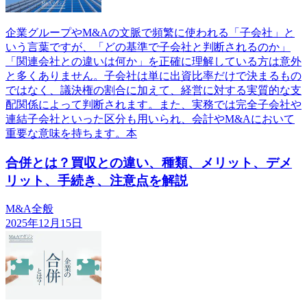
企業グループやM&Aの文脈で頻繁に使われる「子会社」と
いう言葉ですが、「どの基準で子会社と判断されるのか」
「関連会社との違いは何か」を正確に理解している方は意外
と多くありません。子会社は単に出資比率だけで決まるもの
ではなく、議決権の割合に加えて、経営に対する実質的な支
配関係によって判断されます。また、実務では完全子会社や
連結子会社といった区分も用いられ、会計やM&Aにおいて
重要な意味を持ちます。本
合併とは？買収との違い、種類、メリット、デメ
リット、手続き、注意点を解説
M&A全般
2025年12月15日