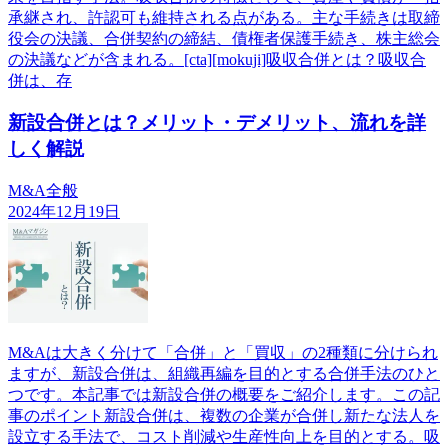
承継され、許認可も維持される点がある。主な手続きは取締
役会の決議、合併契約の締結、債権者保護手続き、株主総会
の決議などが含まれる。[cta][mokuji]吸収合併とは？吸収合
併は、存
新設合併とは？メリット・デメリット、流れを詳
しく解説
M&A全般
2024年12月19日
M&Aは大きく分けて「合併」と「買収」の2種類に分けられ
ますが、新設合併は、組織再編を目的とする合併手法のひと
つです。本記事では新設合併の概要をご紹介します。この記
事のポイント新設合併は、複数の企業が合併し新たな法人を
設立する手法で、コスト削減や生産性向上を目的とする。吸