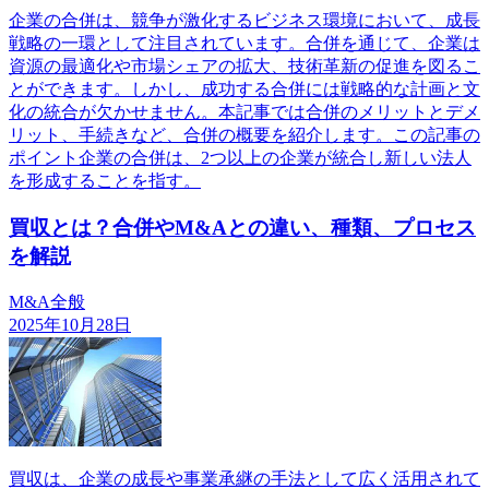
企業の合併は、競争が激化するビジネス環境において、成長
戦略の一環として注目されています。合併を通じて、企業は
資源の最適化や市場シェアの拡大、技術革新の促進を図るこ
とができます。しかし、成功する合併には戦略的な計画と文
化の統合が欠かせません。本記事では合併のメリットとデメ
リット、手続きなど、合併の概要を紹介します。この記事の
ポイント企業の合併は、2つ以上の企業が統合し新しい法人
を形成することを指す。
買収とは？合併やM&Aとの違い、種類、プロセス
を解説
M&A全般
2025年10月28日
買収は、企業の成長や事業承継の手法として広く活用されて