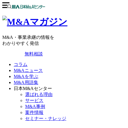
M&A・事業承継の情報を
わかりやすく発信
無料相談
コラム
M&Aニュース
M&Aを学ぶ
M&A用語集
日本M&Aセンター
選ばれる理由
サービス
M&A事例
案件情報
セミナー・ナレッジ