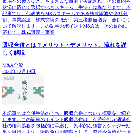
市場への参入など、さまざまな目的で実施され、その目的や
状況に応じて選択すべきスキーム（手法）は異なります。本
記事では、代表的なM&Aスキームである株式譲渡や会社分
割、事業譲渡、株式交換のほか、第三者割当増資、合併につ
いて解説します。この記事のポイントM&Aは、その目的に
応じて、株式譲渡・事業
吸収合併とは？メリット・デメリット、流れを詳
しく解説
M&A全般
2024年12月19日
本記事では合併手法のうち、吸収合併について概要をご紹介
します。この記事のポイント吸収合併は、存続会社が消滅会
社の権利義務を包括的に承継し、効率的な経営とシナジー効
果を目指す手法。吸収合併の特徴として、資産や負債が一括