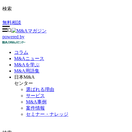
検索
無料相談
powered by
コラム
M&A
ニュース
M&Aを
学ぶ
M&A
用語集
日本M&A
センター
選ばれる理由
サービス
M&A事例
案件情報
セミナー・ナレッジ