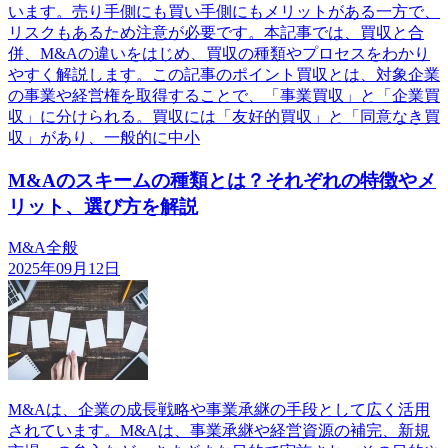
います。売り手側にも買い手側にもメリットがある一方で、
リスクもあるため注意が必要です。本記事では、買収と合
併、M&Aの違いをはじめ、買収の種類やプロセスをわかり
やすく解説します。この記事のポイント買収とは、対象企業
の事業や経営権を取得することで、「事業買収」と「企業買
収」に分けられる。買収には「友好的買収」と「同意なき買
収」があり、一般的に中小
M&Aのスキームの種類とは？それぞれの特徴やメ
リット、選び方を解説
M&A全般
2025年09月12日
M&Aは、企業の成長戦略や事業承継の手段として広く活用
されています。M&Aは、事業承継や経営資源の補完、新規