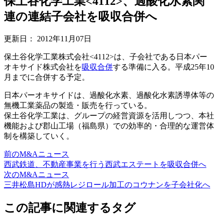
保土谷化学工業<4112>、過酸化水素関
連の連結子会社を吸収合併へ
更新日：
2012年11月07日
保土谷化学工業株式会社<4112>は、子会社である日本パー
オキサイド株式会社を
吸収合併
する準備に入る。平成25年10
月までに合併する予定。
日本パーオキサイドは、過酸化水素、過酸化水素誘導体等の
無機工業薬品の製造・販売を行っている。
保土谷化学工業は、グループの経営資源を活用しつつ、本社
機能および郡山工場（福島県）での効率的・合理的な運営体
制を構築していく。
前のM&Aニュース
西武鉄道、不動産事業を行う西武エステートを吸収合併へ
次のM&Aニュース
三井松島HDが感熱レジロール加工のコウナンを子会社化へ
この記事に関連するタグ