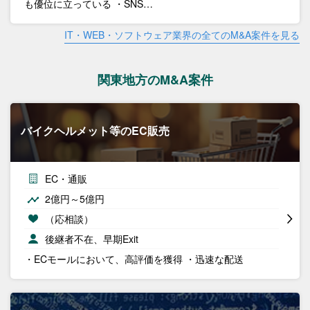
も優位に立っている ・SNS…
IT・WEB・ソフトウェア業界の全てのM&A案件を見る
関東地方のM&A案件
バイクヘルメット等のEC販売
EC・通販
2億円～5億円
（応相談）
後継者不在、早期Exit
・ECモールにおいて、高評価を獲得 ・迅速な配送