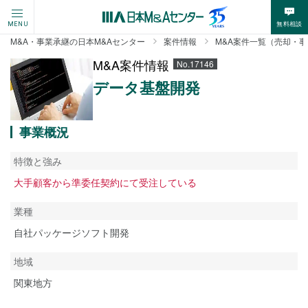
無料相談
MENU
M&A・事業承継の日本M&Aセンター
案件情報
M&A案件一覧（売却・
M&A案件情報
No.17146
データ基盤開発
事業概況
特徴と強み
大手顧客から準委任契約にて受注している
業種
自社パッケージソフト開発
地域
関東地方