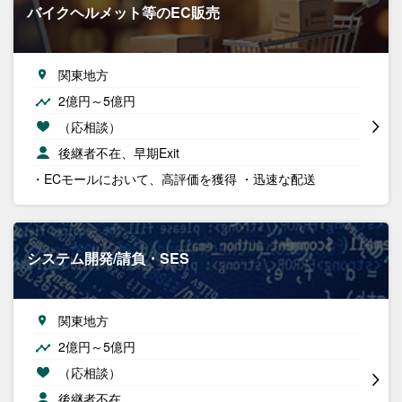
バイクヘルメット等のEC販売
関東地方
2億円～5億円
（応相談）
後継者不在、早期Exit
・ECモールにおいて、高評価を獲得 ・迅速な配送
システム開発/請負・SES
関東地方
2億円～5億円
（応相談）
後継者不在