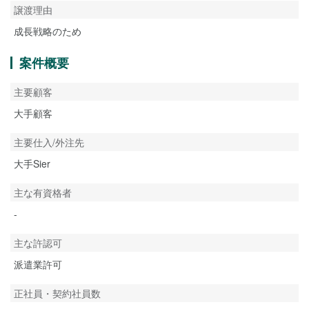
譲渡理由
成長戦略のため
案件概要
主要顧客
大手顧客
主要仕入/外注先
大手Sier
主な有資格者
-
主な許認可
派遣業許可
正社員・契約社員数