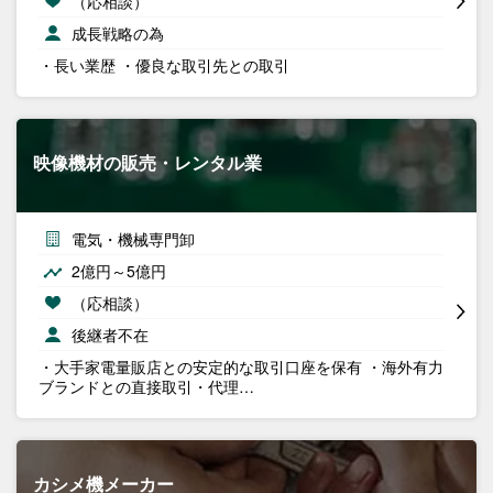
（応相談）
成長戦略の為
・長い業歴 ・優良な取引先との取引
映像機材の販売・レンタル業
電気・機械専門卸
2億円～5億円
（応相談）
後継者不在
・大手家電量販店との安定的な取引口座を保有 ・海外有力
ブランドとの直接取引・代理…
カシメ機メーカー