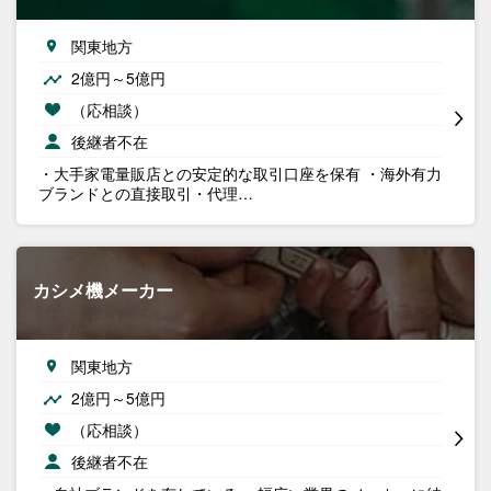
関東地方
2億円～5億円
（応相談）
後継者不在
・大手家電量販店との安定的な取引口座を保有 ・海外有力
ブランドとの直接取引・代理…
カシメ機メーカー
関東地方
2億円～5億円
（応相談）
後継者不在