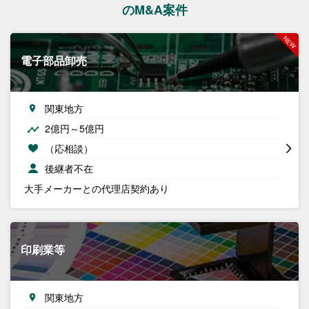
のM&A案件
電子部品卸売
関東地方
2億円～5億円
（応相談）
後継者不在
大手メーカーとの代理店契約あり
印刷業等
関東地方