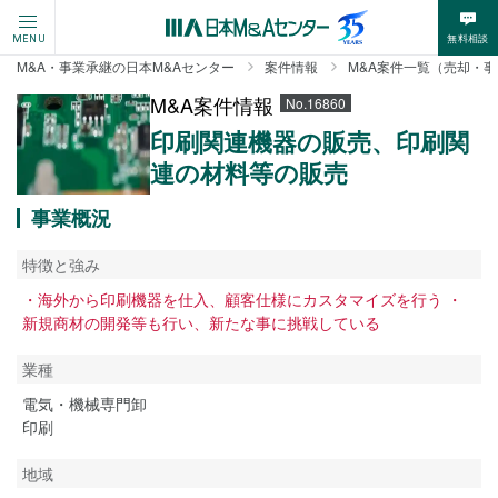
無料相談
MENU
M&A・事業承継の日本M&Aセンター
案件情報
M&A案件一覧（売却・
M&A案件情報
No.16860
印刷関連機器の販売、印刷関
連の材料等の販売
事業概況
特徴と強み
・海外から印刷機器を仕入、顧客仕様にカスタマイズを行う ・
新規商材の開発等も行い、新たな事に挑戦している
業種
電気・機械専門卸
印刷
地域