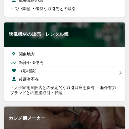
成長戦略の為
・長い業歴 ・優良な取引先との取引
映像機材の販売・レンタル業
関東地方
2億円～5億円
（応相談）
後継者不在
・大手家電量販店との安定的な取引口座を保有 ・海外有力
ブランドとの直接取引・代理…
カシメ機メーカー