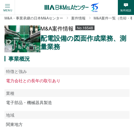
無料相談
MENU
M&A・事業承継の日本M&Aセンター
案件情報
M&A案件一覧（売却・
M&A案件情報
No.16548
配電設備の図面作成業務、測
量業務
事業概況
特徴と強み
電力会社との長年の取引あり
業種
電子部品・機械器具製造
地域
関東地方