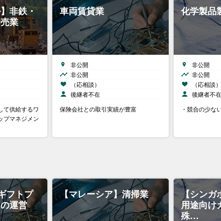
ル】非鉄・
車両賃貸業
化学製品
卸売業
非公開
非公開
非公開
非公開
（応相談）
（応相談
後継者不在
後継者不
して供給するワ
保険会社との取引実績が豊富
・競合の少な
ップマネジメン
ギフトプ
【マレーシア】清掃業
【シンガ
ムの運営
用途向け
殊…