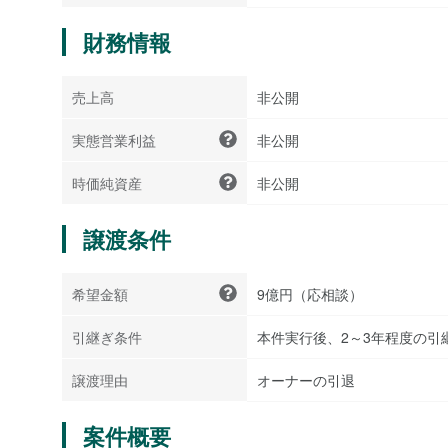
財務情報
売上高
非公開
実態営業利益
非公開
時価純資産
非公開
譲渡条件
希望金額
9億円（応相談）
引継ぎ条件
本件実行後、2～3年程度の引
譲渡理由
オーナーの引退
案件概要