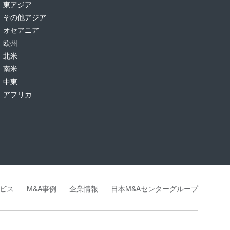
東アジア
その他アジア
オセアニア
欧州
北米
南米
中東
アフリカ
ビス
M&A事例
企業情報
日本M&Aセンターグループ