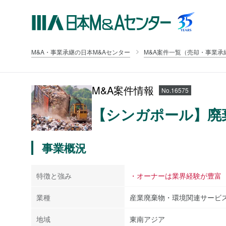
M&A・事業承継の日本M&Aセンター
M&A案件一覧（売却・事業承
M&A案件情報
No.16575
【シンガポール】廃
事業概況
特徴と強み
・オーナーは業界経験が豊富
業種
産業廃棄物・環境関連サービ
地域
東南アジア