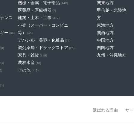
機械・金属・電子部品
関東地方
(442)
医薬品・医療機器
甲信越・北陸地
(7)
ナンス
建築・土木・工事
方
(477)
小売（スーパー・コンビニ
東海地方
ギー
等）
関西地方
(39)
(45)
アパレル・美容・化粧品
中国地方
(71)
調剤薬局・ドラッグストア
四国地方
68)
(25)
家具・雑貨
九州・沖縄地方
(119)
農林水産
24)
(43)
その他
0)
(115)
01)
選ばれる理由
サー