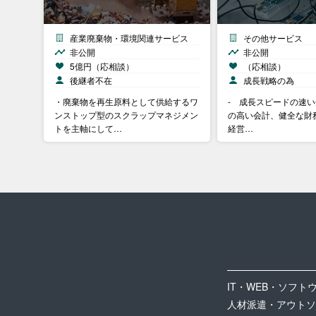
産業廃棄物・環境関連サービス
その他サービス
非公開
非公開
5億円（応相談）
（応相談）
後継者不在
成長戦略の為
・廃棄物を再生原料として供給するワ
- 成長スピードの速い
ンストップ型のスクラップマネジメン
の高い会計、健全な財務
トを主軸にして…
経営…
IT・WEB・ソフト
人材派遣・アウトソ