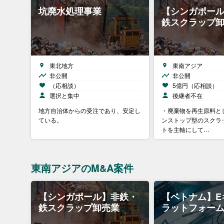
坑廃水処理事業
【シンガポー
鉄スクラップ
東北地方
東南アジア
非公開
非公開
（応相談）
5億円（応相談）
選択と集中
後継者不在
地方自治体からの受注であり、安定し
・廃棄物を再生原料と
ている。
ンストップ型のスクラ
トを主軸にして…
東南アジアのM&A案件
【シンガポール】非鉄・
【ベトナム】E
鉄スクラップ卸売業
ラットフォー