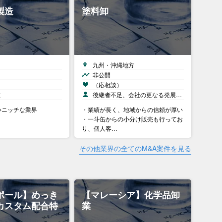
製造
塗料卸
九州・沖縄地方
非公開
）
（応相談）
在
後継者不足、会社の更なる発展…
いニッチな業界
・業績が長く、地域からの信頼が厚い
・一斗缶からの小分け販売も行ってお
り、個人客…
その他業界の全てのM&A案件を見る
ポール】めっき
【マレーシア】化学品卸
カスタム配合特
業