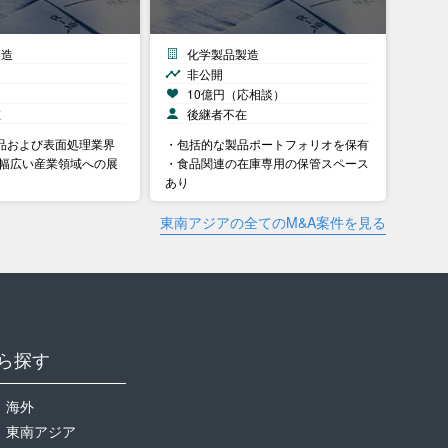
製造
化学製品製造
非公開
）
10億円（応相談）
在
後継者不在
品および表面処理業界
・包括的な製品ポートフォリオを保有
-幅広い産業領域への展
・食品関連の在庫専用の保管スペース
あり
東南アジアの全てのM&A案件を見る
ら探す
海外
東南アジア