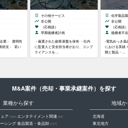
その他サービス
化学製品
非公開
非公開
（応相談）
（応相談
早期後継者計画
後継者不
企業 - 透明性
・厳選された顧客基盤を保有 ・社内
-電気めっき薬
状況 - 若い
に監査人と安全担当者がおり、コンプ
における実績 
ライアンスを…
開と製品・…
M&A案件（売却・事業承継案件）を探す
業種から探す
地域か
ウェア
エンタテイメント関連
北海道
(184)
(40)
ーシング
食品製造・食品卸
東北地方
(107)