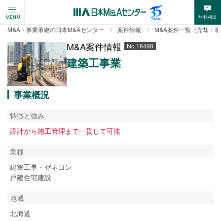
無料相談
MENU
M&A・事業承継の日本M&Aセンター
案件情報
M&A案件一覧（売却・
M&A案件情報
No.16498
建築工事業
事業概況
特徴と強み
設計から施工管理まで一貫して可能
業種
建築工事・ゼネコン
戸建住宅建設
地域
北海道