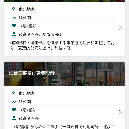
東北地方
非公開
（応相談）
後継者不在、更なる発展
建築部材・建築部品を供給する事業協同組合に加盟してお
り、安定的な売り上げ、利益を確…
鉄骨工事及び建築設計
東北地方
非公開
（応相談）
後継者不在
・構造設計から鉄骨工事まで一気通貫で対応可能 ・協力工