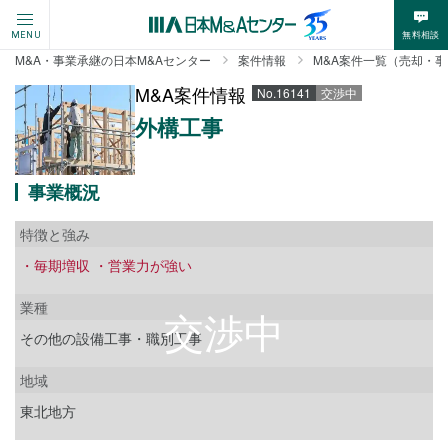
無料相談
MENU
M&A・事業承継の日本M&Aセンター
案件情報
M&A案件一覧（売却・
M&A案件情報
No.16141
交渉中
外構工事
事業概況
特徴と強み
・毎期増収 ・営業力が強い
業種
その他の設備工事・職別工事
地域
東北地方