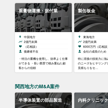
重量物運搬・据付業
製缶板金
中国地方
東海地方
2億円未満
2億円未満
（応相談）
6000万円（応相談
後継者不在
会社の成長のため
・特注の重機を使用し、効率よく仕事
特に溶接の技術力に強
ができる ・長い業歴で積み重ねた顧
のニーズをヒヤリング
客からの信頼
見積もりをセ…
関西地方のM&A案件
半導体装置の部品製造
内科クリニッ