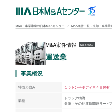
M&A・事業承継の日本M&Aセンター
M&A案件一覧（売却・事業承
M&A案件情報
No.15557
運送業
事業概況
特徴と強み
１５トン平ボディ車４台保有
トラック物流
業種
倉庫・その他運輸関連サービ