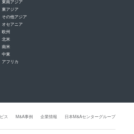
東南アジア
東アジア
その他アジア
オセアニア
欧州
北米
南米
中東
アフリカ
ビス
M&A事例
企業情報
日本M&Aセンターグループ