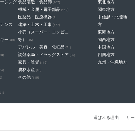
ーシング
食品製造・食品卸
東北地方
(107)
機械・金属・電子部品
関東地方
(442)
医薬品・医療機器
甲信越・北陸地
(7)
ナンス
建築・土木・工事
方
(477)
小売（スーパー・コンビニ
東海地方
ギー
等）
関西地方
(39)
(45)
アパレル・美容・化粧品
中国地方
(71)
調剤薬局・ドラッグストア
四国地方
68)
(25)
家具・雑貨
九州・沖縄地方
(119)
農林水産
24)
(43)
その他
0)
(115)
01)
選ばれる理由
サー