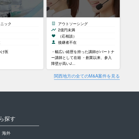
リニック
アウトソーシング
2億円未満
）
（応相談）
在
後継者不在
つけ医
・幅広い経歴を持った講師がパートナ
ー講師として在籍 ・創業以来、参入
障壁が高いJ…
関西地方の全てのM&A案件を見る
ら探す
海外