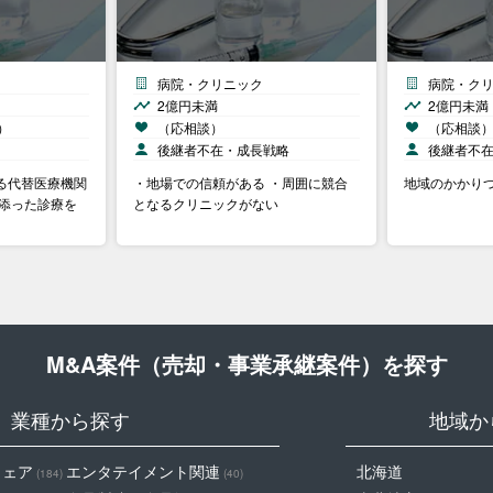
病院・クリニック
病院・ク
2億円未満
2億円未満
）
（応相談）
（応相談
後継者不在・成長戦略
後継者不
る代替医療機関
・地場での信頼がある ・周囲に競合
地域のかかり
り添った診療を
となるクリニックがない
M&A案件（売却・事業承継案件）を探す
業種から探す
地域か
ウェア
エンタテイメント関連
北海道
(184)
(40)