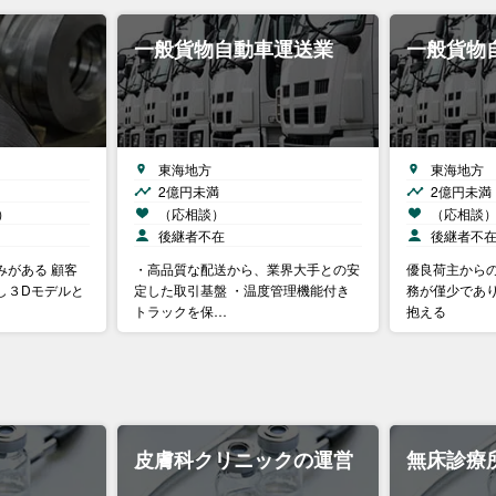
一般貨物自動車運送業
一般貨物
東海地方
東海地方
2億円未満
2億円未満
）
（応相談）
（応相談
後継者不在
後継者不
みがある 顧客
・高品質な配送から、業界大手との安
優良荷主からの
し３Dモデルと
定した取引基盤 ・温度管理機能付き
務が僅少であ
トラックを保…
抱える
ク
皮膚科クリニックの運営
無床診療