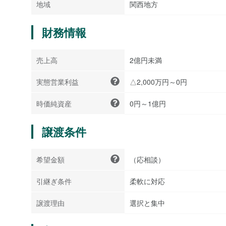
地域
関西地方
財務情報
売上高
2億円未満
実態営業利益
△2,000万円～0円
時価純資産
0円～1億円
譲渡条件
希望金額
（応相談）
引継ぎ条件
柔軟に対応
譲渡理由
選択と集中