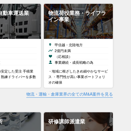
自動車運送業
物流荷役業務・ライフラ
イン事業
甲信越・北陸地方
2億円未満
）
（応相談）
在
事業継続・成長戦略の為
安定した受注 手積業
・地域に根ざしたきめ細やかなサービ
り熟練ドライバーを多数
ス ・専門性が高い事業ポートフォリ
オの確保
物流・運輸・倉庫業界の全てのM&A案件を見る
所
研修講師派遣業