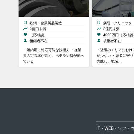
鉄鋼・金属製品製造
病院・クリニック
2億円未満
2億円未満
（応相談）
4000万円（応相談
後継者不在
後継者不在
・短納期に対応可能な技術力 ・従業
・近隣のエリアにおけ
員の定着率が高く、ベテラン勢が揃っ
が少ない ・患者に寄
ている
実践し、地域…
IT・WEB・ソフト