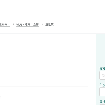
継案件）
物流・運輸・倉庫
運送業
ス