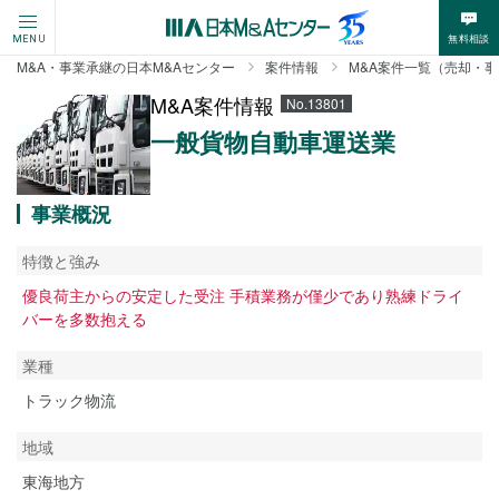
無料相談
MENU
M&A・事業承継の日本M&Aセンター
案件情報
M&A案件一覧（売却・
M&A案件情報
No.13801
一般貨物自動車運送業
事業概況
特徴と強み
優良荷主からの安定した受注 手積業務が僅少であり熟練ドライ
バーを多数抱える
業種
トラック物流
地域
東海地方