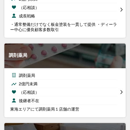
（応相談）
成長戦略
・通常整備だけでなく板金塗装を一貫して提供 ・ディーラ
ー中心に優良顧客多数取引
調剤薬局
調剤薬局
2億円未満
（応相談）
後継者不在
東海エリアにて調剤薬局１店舗の運営