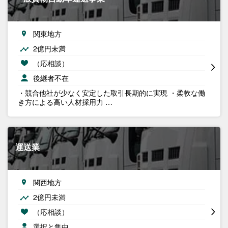
関東地方
2億円未満
（応相談）
後継者不在
・競合他社が少なく安定した取引長期的に実現 ・柔軟な働
き方による高い人材採用力 …
運送業
関西地方
2億円未満
（応相談）
選択と集中